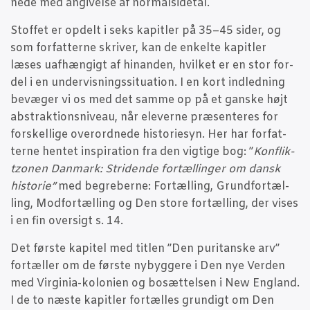
ne­de med angi­vel­se af normalsidetal.
Stof­fet er opdelt i seks kapit­ler på 35–45 sider, og
som for­fat­ter­ne skri­ver, kan de enkel­te kapit­ler
læses uaf­hæn­gigt af hin­an­den, hvil­ket er en stor for­
del i en under­vis­nings­si­tu­a­tion. I en kort ind­led­ning
bevæ­ger vi os med det sam­me op på et gan­ske højt
abstrak­tions­ni­veau, når ele­ver­ne præ­sen­te­res for
for­skel­li­ge over­ord­ne­de histo­ri­e­syn. Her har for­fat­
ter­ne hen­tet inspira­tion fra den vig­ti­ge bog: ”
Kon­flik­
tzo­nen Dan­mark: Stri­den­de for­tæl­lin­ger om dansk
histo­rie”
med begre­ber­ne: For­tæl­ling, Grund­for­tæl­
ling, Mod­for­tæl­ling og Den sto­re for­tæl­ling, der vises
i en fin over­sigt s. 14.
Det før­ste kapi­tel med tit­len ”Den puri­tan­ske arv”
for­tæl­ler om de før­ste nybyg­ge­re i Den nye Ver­den
med Vir­gi­nia-kolo­ni­en og bosæt­tel­sen i New Eng­land.
I de to næste kapit­ler for­tæl­les grun­digt om Den