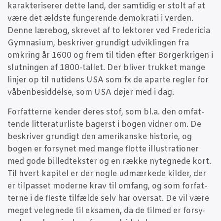
karak­te­ri­se­rer det­te land, der sam­ti­dig er stolt af at
være det æld­ste fun­ge­ren­de demo­kra­ti i ver­den.
Den­ne lære­bog, skre­vet af to lek­to­rer ved Fre­de­ri­cia
Gym­na­si­um, beskri­ver grun­digt udvik­lin­gen fra
omkring år 1600 og frem til tiden efter Bor­ger­kri­gen i
slut­nin­gen af 1800-tal­let. Der bli­ver truk­ket man­ge
linjer op til nuti­dens USA som fx de apar­te reg­ler for
våben­be­sid­del­se, som USA døjer med i dag.
For­fat­ter­ne ken­der deres stof, som bl.a. den omfat­
ten­de lit­te­ra­tur­li­ste bagerst i bogen vid­ner om. De
beskri­ver grun­digt den ame­ri­kan­ske histo­rie, og
bogen er for­sy­net med man­ge flot­te illu­stra­tio­ner
med gode bil­led­tek­ster og en ræk­ke nyteg­ne­de kort.
Til hvert kapi­tel er der nog­le udmær­ke­de kil­der, der
er til­pas­set moder­ne krav til omfang, og som for­fat­
ter­ne i de fle­ste til­fæl­de selv har over­sat. De vil være
meget vel­eg­ne­de til eksa­men, da de til­med er for­sy­