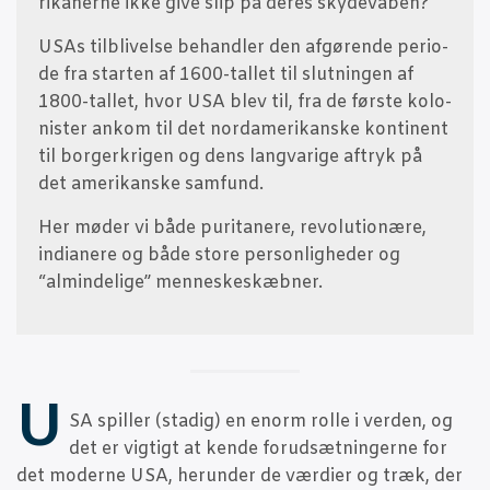
ri­ka­ner­ne ikke give slip på deres skydevåben?
USAs til­bli­vel­se behand­ler den afgø­ren­de peri­o­
de fra star­ten af 1600-tal­let til slut­nin­gen af
1800-tal­let, hvor USA blev til, fra de før­ste kolo­
ni­ster ankom til det nor­da­me­ri­kan­ske kon­ti­nent
til bor­ger­kri­gen og dens lang­va­ri­ge aftryk på
det ame­ri­kan­ske samfund.
Her møder vi både puri­ta­ne­re, revo­lu­tio­næ­re,
indi­a­ne­re og både sto­re per­son­lig­he­der og
“almin­de­li­ge” menneskeskæbner.
U
SA spil­ler (sta­dig) en enorm rol­le i ver­den, og
det er vig­tigt at ken­de for­ud­sæt­nin­ger­ne for
det moder­ne USA, her­un­der de vær­di­er og træk, der