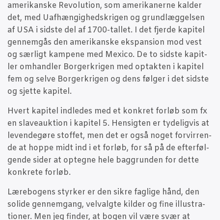
ame­ri­kan­ske Revo­lu­tion, som ame­ri­ka­ner­ne kal­der
det, med Uaf­hæn­gig­heds­kri­gen og grund­læg­gel­sen
af USA i sid­ste del af 1700-tal­let. I det fjer­de kapi­tel
gen­nem­gås den ame­ri­kan­ske eks­pan­sion mod vest
og sær­ligt kam­pe­ne med Mexi­co. De to sid­ste kapit­
ler omhand­ler Bor­ger­kri­gen med optak­ten i kapi­tel
fem og sel­ve Bor­ger­kri­gen og dens føl­ger i det sid­ste
og sjet­te kapitel.
Hvert kapi­tel ind­le­des med et kon­kret for­løb som fx
en sla­veauk­tion i kapi­tel 5. Hen­sig­ten er tyde­lig­vis at
leven­de­gø­re stof­fet, men det er også noget for­vir­ren­
de at hop­pe midt ind i et for­løb, for så på de efter­føl­
gen­de sider at opteg­ne hele bag­grun­den for det­te
kon­kre­te forløb.
Lære­bo­gens styr­ker er den sik­re fag­li­ge hånd, den
soli­de gen­nem­gang, velvalg­te kil­der og fine illu­stra­
tio­ner. Men jeg fin­der, at bogen vil være svær at