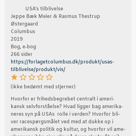
USA’s til­bli­vel­se
&
Jep­pe Bæk Mei­er
Ras­mus The­strup
Østergaard
Colum­bus
2019
Bog, e‑bog
266 sider
https://forlagetcolumbus.dk/produkt/usas-
tilblivelse/produkt/vis/
(ikke bedømt med stjerner)
Hvor­for er fri­heds­be­gre­bet cen­tralt i ame­ri­
kansk selv­for­stå­el­se? Hvad lig­ger bag ame­ri­ka­
ne­res syn på USAs rol­le i ver­den? Hvor­for bli­
ver racespørgs­må­let ved med at duk­ke op i
ame­ri­kansk poli­tik og kul­tur, og hvor­for vil ame­