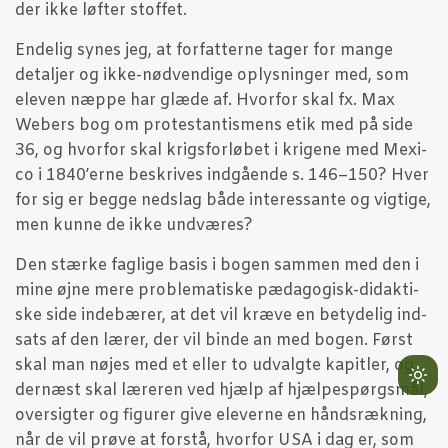
der ikke løf­ter stoffet.
Ende­lig synes jeg, at for­fat­ter­ne tager for man­ge
detal­jer og ikke-nød­ven­di­ge oplys­nin­ger med, som
ele­ven næp­pe har glæ­de af. Hvor­for skal fx. Max
Webers bog om pro­te­stan­tis­mens etik med på side
36, og hvor­for skal krigs­for­lø­bet i kri­ge­ne med Mexi­
co i 1840’erne beskri­ves ind­gå­en­de s. 146–150? Hver
for sig er beg­ge nedslag både inter­es­san­te og vig­ti­ge,
men kun­ne de ikke undværes?
Den stær­ke fag­li­ge basis i bogen sam­men med den i
mine øjne mere pro­ble­ma­ti­ske pæda­go­gisk-didak­ti­
ske side inde­bæ­rer, at det vil kræ­ve en bety­de­lig ind­
sats af den lærer, der vil bin­de an med bogen. Først
skal man nøjes med et eller to udvalg­te kapit­ler, og
Lig
der­næst skal lære­ren ved hjælp af hjæl­pe­spørgs­mål,
mo
over­sig­ter og figu­rer give ele­ver­ne en hånds­ræk­ning,
(cli
når de vil prø­ve at for­stå, hvor­for USA i dag er, som