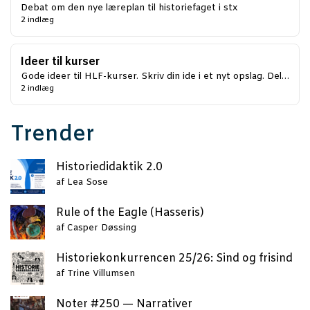
Debat om den nye læreplan til historiefaget i stx
2 indlæg
Ideer til kurser
Gode ideer til HLF-kurser. Skriv din ide i et nyt opslag. Del…
2 indlæg
Trender
Histo­ri­e­di­dak­tik 2.0
af
Lea Sose
Rule of the Eag­le (Has­se­ris)
af
Casper Døssing
Histo­rie­kon­kur­ren­cen 25/26: Sind og frisind
af
Trine Villumsen
Noter #250 — Narrativer