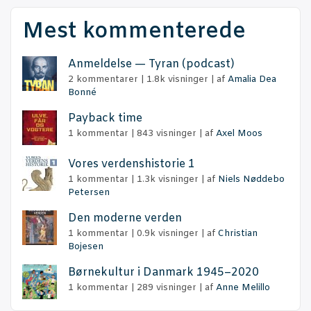
Mest kommenterede
Anmel­del­se — Tyran (podcast)
2 kommentarer
|
1.8k visninger
|
af
Amalia Dea
Bonné
Pay­ba­ck time
1 kommentar
|
843 visninger
|
af
Axel Moos
Vores ver­dens­hi­sto­rie 1
1 kommentar
|
1.3k visninger
|
af
Niels Nøddebo
Petersen
Den moder­ne verden
1 kommentar
|
0.9k visninger
|
af
Christian
Bojesen
Bør­ne­kul­tur i Dan­mark 1945–2020
1 kommentar
|
289 visninger
|
af
Anne Melillo