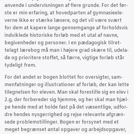
anven­de i under­vis­nin­gen af fle­re grun­de. For det før­
ste er min erfa­ring, at hoved­par­ten af gym­na­sie­e­le­
ver­ne ikke er stær­ke læse­re, og det vil være svært
for dem at kape­re lan­ge gen­nem­gan­ge af for­holds­vis
ind­vik­le­de histo­ri­ske for­løb med et utal af nav­ne,
begi­ven­he­der og per­so­ner. I en pæda­go­gisk til­ret­
telagt lære­bog må man i høje­re grad skæ­re til, ude­la­
de og pri­o­ri­te­re stof­fet, så fær­re, vig­ti­ge for­løb står
tyde­ligt frem.
For det andet er bogen blot­tet for over­sig­ter, sam­
men­fat­nin­ger og illu­stra­tio­ner af for­løb, der kan let­te
til­eg­nel­sen for ele­ven. Man skal fore­stil­le sig en elev i
2.g, der for­be­re­der sig hjem­me, og her skal man hjæl­
pe hen­de med at hol­de fast på det væsent­li­ge, udfor­
dre hen­des nys­ger­rig­hed og rej­se rele­van­te afgræn­
se­de pro­blem­stil­lin­ger. Bogen er for­sy­net med et
meget begræn­set antal opga­ver og arbejds­op­ga­ver,