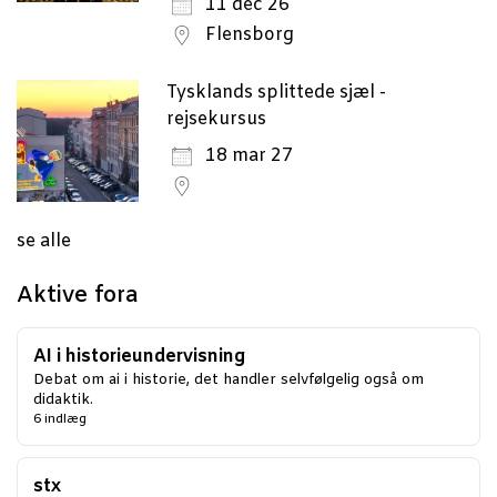
11 dec 26
Flensborg
Tysklands splittede sjæl -
rejsekursus
18 mar 27
se alle
Aktive fora
AI i historieundervisning
Debat om ai i historie, det handler selvfølgelig også om
didaktik.
6 indlæg
stx