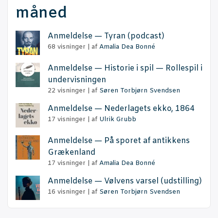
måned
Anmel­del­se — Tyran (podcast)
68 visninger
|
af
Amalia Dea Bonné
Anmel­del­se — Histo­rie i spil — Rol­le­spil i
undervisningen
22 visninger
|
af
Søren Torbjørn Svendsen
Anmel­del­se — Neder­la­gets ekko, 1864
17 visninger
|
af
Ulrik Grubb
Anmel­del­se — På spo­ret af antik­kens
Grækenland
17 visninger
|
af
Amalia Dea Bonné
Anmel­del­se — Vøl­vens var­sel (udstil­ling)
16 visninger
|
af
Søren Torbjørn Svendsen