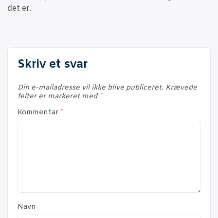
to
det er.
swi
to
dar
Skriv et svar
Din e-mailadresse vil ikke blive publiceret.
Krævede
felter er markeret med
*
Kommentar
*
Navn