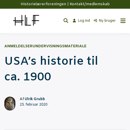
Historielærerforeningen |
Kontakt/medlemskab
Log ind
Ny bruger
ANMELDELSER
UNDERVISNINGSMATERIALE
USA’s histo­rie til
ca. 1900
Af
Ulrik Grubb
25. februar 2020