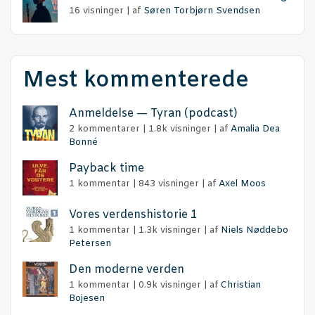
16 visninger
|
af
Søren Torbjørn Svendsen
Mest kommenterede
Anmel­del­se — Tyran (podcast)
2 kommentarer
|
1.8k visninger
|
af
Amalia Dea
Bonné
Pay­ba­ck time
1 kommentar
|
843 visninger
|
af
Axel Moos
Vores ver­dens­hi­sto­rie 1
1 kommentar
|
1.3k visninger
|
af
Niels Nøddebo
Petersen
Den moder­ne verden
1 kommentar
|
0.9k visninger
|
af
Christian
Bojesen