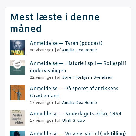
Mest læste i denne
måned
Anmel­del­se — Tyran (podcast)
68 visninger
|
af
Amalia Dea Bonné
Anmel­del­se — Histo­rie i spil — Rol­le­spil i
undervisningen
22 visninger
|
af
Søren Torbjørn Svendsen
Anmel­del­se — På spo­ret af antik­kens
Grækenland
17 visninger
|
af
Amalia Dea Bonné
Anmel­del­se — Neder­la­gets ekko, 1864
17 visninger
|
af
Ulrik Grubb
Anmel­del­se — Vøl­vens var­sel (udstil­ling)