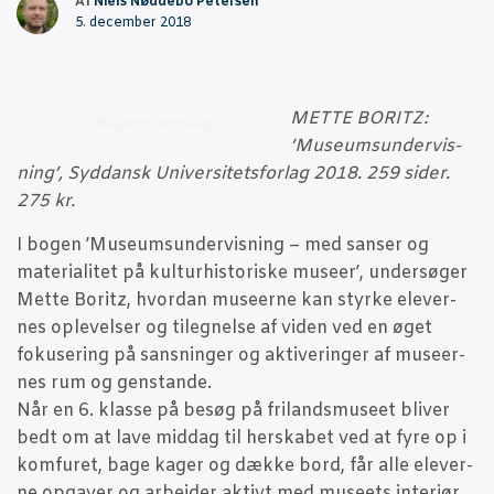
Af
Niels Nøddebo Petersen
5. december 2018
METTE BORITZ:
Bogens omslag
’Muse­ums­un­der­vis­
ning’, Syd­dansk Uni­ver­si­tets­for­lag 2018. 259 sider.
275 kr.
I
bogen ’Muse­ums­un­der­vis­ning – med san­ser og
mate­ri­a­li­tet på kul­tur­hi­sto­ri­ske muse­er’, under­sø­ger
Met­te Boritz, hvor­dan muse­er­ne kan styr­ke ele­ver­
nes ople­vel­ser og til­eg­nel­se af viden ved en øget
foku­se­ring på sans­nin­ger og akti­ve­rin­ger af muse­er­
nes rum og gen­stan­de.
Når en 6. klas­se på besøg på fri­lands­mu­se­et bli­ver
bedt om at lave mid­dag til her­ska­bet ved at fyre op i
kom­fu­ret, bage kager og dæk­ke bord, får alle ele­ver­
ne opga­ver og arbej­der aktivt med muse­ets inte­r­i­ør