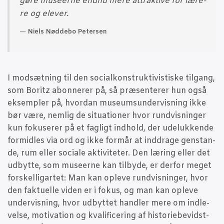
gøre muse­er­ne end­nu mere attrak­ti­ve for lære­
re og elever.
Niels Nød­de­bo Petersen
I mod­sæt­ning til den soci­al­kon­struk­ti­vi­sti­ske til­gang,
som Boritz abon­ne­rer på, så præ­sen­te­rer hun også
eksemp­ler på, hvor­dan muse­ums­un­der­vis­ning ikke
bør være, nem­lig de situ­a­tio­ner hvor rund­vis­nin­ger
kun foku­se­rer på et fag­ligt ind­hold, der ude­luk­ken­de
for­mid­les via ord og ikke for­mår at ind­dra­ge gen­stan­
de, rum eller soci­a­le akti­vi­te­ter. Den læring eller det
udbyt­te, som muse­er­ne kan til­by­de, er der­for meget
for­skel­lig­ar­tet: Man kan ople­ve rund­vis­nin­ger, hvor
den fak­tu­el­le viden er i fokus, og man kan ople­ve
under­vis­ning, hvor udbyt­tet hand­ler mere om ind­le­
vel­se, moti­va­tion og kva­li­fi­ce­ring af histo­ri­e­be­vidst­