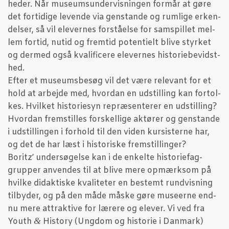
he­der. Når muse­ums­un­der­vis­nin­gen for­mår at gøre
det for­ti­di­ge leven­de via gen­stan­de og rum­li­ge erken­
del­ser, så vil ele­ver­nes for­stå­el­se for sam­spil­let mel­
lem for­tid, nutid og frem­tid poten­ti­elt bli­ve styr­ket
og der­med også kva­li­fi­ce­re ele­ver­nes histo­ri­e­be­vidst­
hed.
Efter et muse­ums­be­søg vil det være rele­vant for et
hold at arbej­de med, hvor­dan en udstil­ling kan for­tol­
kes. Hvil­ket histo­ri­e­syn repræ­sen­te­rer en udstil­ling?
Hvor­dan frem­stil­les for­skel­li­ge aktø­rer og gen­stan­de
i udstil­lin­gen i for­hold til den viden kur­si­ster­ne har,
og det de har læst i histo­ri­ske frem­stil­lin­ger?
Boritz’ under­sø­gel­se kan i de enkel­te histo­ri­e­fag­
grup­per anven­des til at bli­ve mere opmærk­som på
hvil­ke didak­ti­ske kva­li­te­ter en bestemt rund­vis­ning
til­by­der, og på den måde måske gøre muse­er­ne end­
nu mere attrak­ti­ve for lære­re og ele­ver. Vi ved fra
&
Youth
History (Ung­dom og histo­rie i Dan­mark)