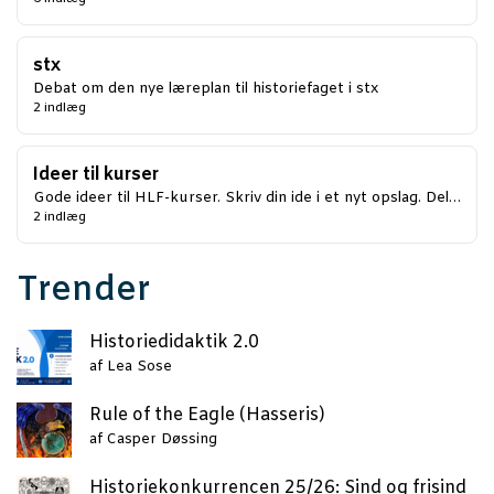
stx
Debat om den nye læreplan til historiefaget i stx
2 indlæg
Ideer til kurser
Gode ideer til HLF-kurser. Skriv din ide i et nyt opslag. Del…
2 indlæg
Trender
Histo­ri­e­di­dak­tik 2.0
af
Lea Sose
Rule of the Eag­le (Has­se­ris)
af
Casper Døssing
Histo­rie­kon­kur­ren­cen 25/26: Sind og frisind