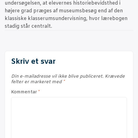
under­sø­gel­sen, at ele­ver­nes histo­ri­e­be­vidst­hed i
høje­re grad præ­ges af muse­ums­be­søg end af den
klas­si­ske klas­se­rums­un­der­vis­ning, hvor lære­bo­gen
sta­dig står centralt.
Skriv et svar
Din e-mailadresse vil ikke blive publiceret.
Krævede
felter er markeret med
*
Kommentar
*