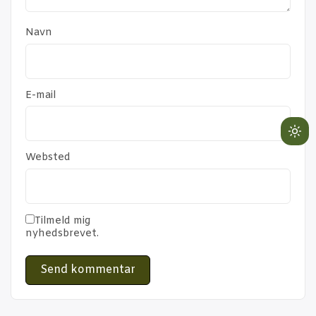
Navn
E-mail
Lig
mo
Websted
(cli
to
swi
Tilmeld mig
to
nyhedsbrevet.
dar