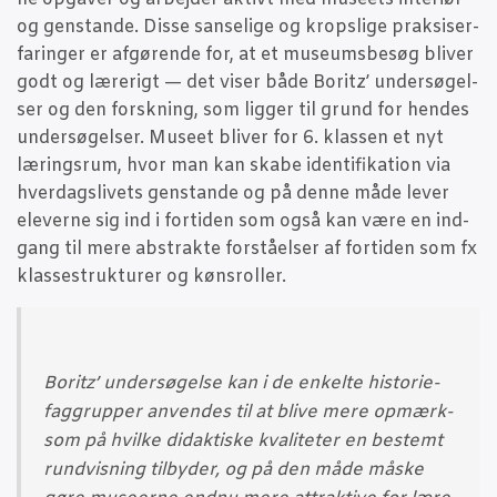
og gen­stan­de. Dis­se san­se­li­ge og kro­p­s­li­ge prak­si­ser­
fa­rin­ger er afgø­ren­de for, at et muse­ums­be­søg bli­ver
godt og lære­rigt — det viser både Boritz’ under­sø­gel­
ser og den forsk­ning, som lig­ger til grund for hen­des
under­sø­gel­ser. Muse­et bli­ver for 6. klas­sen et nyt
lærings­rum, hvor man kan ska­be iden­ti­fi­ka­tion via
hver­dags­li­vets gen­stan­de og på den­ne måde lever
ele­ver­ne sig ind i for­ti­den som også kan være en ind­
gang til mere abstrak­te for­stå­el­ser af for­ti­den som fx
klas­se­struk­tu­rer og kønsroller.
Boritz’ under­sø­gel­se kan i de enkel­te histo­ri­e­
fag­grup­per anven­des til at bli­ve mere opmærk­
som på hvil­ke didak­ti­ske kva­li­te­ter en bestemt
rund­vis­ning til­by­der, og på den måde måske