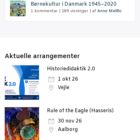
Bør­ne­kul­tur i Dan­mark 1945–2020
1 kommentar
|
289 visninger
|
af
Anne Melillo
Aktu­el­le arrangementer
Historiedidaktik 2.0
1 okt 26
Vejle
Rule of the Eagle (Hasseris)
30 nov 26
Aalborg