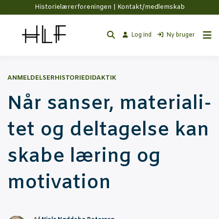
Historielærerforeningen |
Kontakt/medlemskab
Log ind
Ny bruger
ANMELDELSER
HISTORIEDIDAKTIK
Når san­ser, mate­ri­a­li­
tet og del­ta­gel­se kan
ska­be læring og
motivation