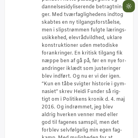
dan­nel­ses­i­dy­li­se­ren­de betragt­nin­
Lig
ger. Med tvær­fag­lig­he­dens ind­t­og
mo
skab­tes en ny til­gangs­for­stå­el­se,
(cli
men i slip­strøm­men fulg­te lærings­
to
u­sik­ke­hed, elev­rå­d­vild­hed, ukla­re
swi
kon­struk­tio­ner uden meto­di­ske
to
for­ank­rin­ger. En kri­tisk til­gang fik
dar
næp­pe ben af gå på, før en nye for­
an­drin­ger iklædt som juste­rin­ger
blev ind­ført. Og nu er vi der igen.
“Kun en tåbe svig­ter histo­rie i gym­
na­si­et” skrev Hei­di Fun­der så rig­
tigt om i Poli­ti­kens kro­nik d. 4. maj
2016. Og indrøm­met, jeg blev
aldrig hver­ken ven­ner med eller
god til fage­nes sam­spil, men det
for­blev selv­føl­ge­lig min egen fag­
kamp. Med mulig­he­den for at