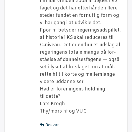
I hf har vi siden 2005 arbej­det i KS
faget og det har efter­hån­den fle­re
ste­der fun­det en for­nuf­tig form og
vi har gang i at udvik­le det.
Fpor hf bety­der rege­rings­ud­spil­let,
at histo­rie i KS skal redu­ce­res til
C‑niveau. Det er end­nu et udslag af
rege­rin­gens tota­le man­ge på for­
stå­el­se af dan­nel­ses­fa­ge­ne — også
set i lyset af for­sla­get om at mål­
ret­te hf til kor­te og mel­lem­lan­ge
vide­re uddannelser.
Had er for­e­nin­gens hold­ning
til dette?
Lars Krogh
Thy/mors hf og VUC
Besvar