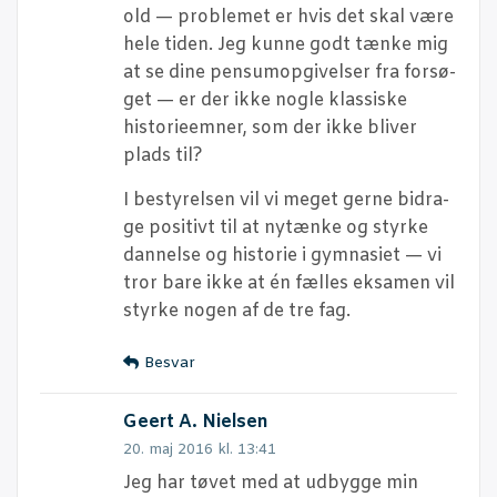
old — pro­ble­met er hvis det skal være
hele tiden. Jeg kun­ne godt tæn­ke mig
at se dine pensumop­gi­vel­ser fra for­sø­
get — er der ikke nog­le klas­si­ske
histo­ri­e­em­ner, som der ikke bli­ver
plads til?
I besty­rel­sen vil vi meget ger­ne bidra­
ge posi­tivt til at nytæn­ke og styr­ke
dan­nel­se og histo­rie i gym­na­si­et — vi
tror bare ikke at én fæl­les eksa­men vil
styr­ke nogen af de tre fag.
Besvar
Geert A. Nielsen
20. maj 2016 kl. 13:41
Jeg har tøvet med at udbyg­ge min