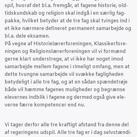
spil, hvoraf det bl.a. frem­går, at fage­ne histo­rie, old­
tids­kund­skab og reli­gion skal ind­gå i en sær­lig fag­
pak­ke, hvil­ket bety­der at de tre fag skal tvin­ges ind i
et ikke nær­me­re defi­ne­ret per­ma­nent sam­ar­bej­de og
bl.a. dele eksa­men.
På veg­ne af Histo­ri­e­læ­rer­for­e­nin­gen, Klas­si­ker­for­e­
nin­gen og Reli­gions­læ­rer­for­e­nin­gen
vil vi for­mænd
ger­ne klart under­stre­ge, at vi ikke har noget imod
sam­ar­bej­de mel­lem fage­ne i rime­ligt omfang, men at
det­te tvung­ne sam­ar­bej­de vil svæk­ke fag­lig­he­den
bety­de­ligt i alle tre fag, og at en sådan spæn­de­trø­je
både vil hæm­me fage­nes mulig­he­der og begræn­se
ele­ver­nes ind­blik i fage­ne og der­med også give ele­
ver­ne fær­re kom­pe­ten­cer end nu.
Vi tager der­for alle tre kraf­tigt afstand fra den­ne del
af rege­rin­gens udspil. Alle tre fag er i dag selv­stæn­di­