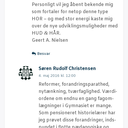
Per­son­ligt vil jeg åbent beken­de mig
som for­ta­ler for net­op den­ne type
HOR – og med stor ener­gi kaste mig
over de nye udvik­lings­mu­lig­he­der med
&
HUD
HÅR.
Geert A. Nielsen
Besvar
Søren Rudolf Christensen
4. maj 2016 kl. 12:00
Refor­mer, for­an­drings­pa­rat­hed,
nytænk­ning, tvær­fag­lig­hed. Vær­di­
o­r­de­ne om end­nu en gang fag­om­
læg­nin­ger i Gym­na­si­et er man­ge.
Som pen­sio­ne­ret histo­ri­e­læ­rer har
jeg prø­vet dis­se for­an­drin­ger, ind­s­
pun­det i flot­te pæda­go­gi­ske og