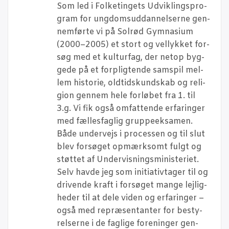
Som led i Fol­ke­tin­gets Udvik­lings­pro­
gram for ung­doms­ud­dan­nel­ser­ne gen­
nem­før­te vi på Sol­rød Gym­na­si­um
(2000–2005) et stort og vel­lyk­ket for­
søg med et kul­tur­fag, der net­op byg­
ge­de på et for­plig­ten­de sam­spil mel­
lem histo­rie, old­tids­kund­skab og reli­
gion gen­nem hele for­lø­bet fra 1. til
3.g. Vi fik også omfat­ten­de erfa­rin­ger
med fæl­les­fag­lig gruppeeksamen.
Både under­vejs i pro­ces­sen og til slut
blev for­sø­get opmærk­somt fulgt og
støt­tet af Under­vis­nings­mi­ni­ste­ri­et.
Selv hav­de jeg som ini­ti­a­tiv­ta­ger til og
dri­ven­de kraft i for­sø­get man­ge lej­lig­
he­der til at dele viden og erfa­rin­ger –
også med repræ­sen­tan­ter for besty­
rel­ser­ne i de fag­li­ge for­e­nin­ger gen­