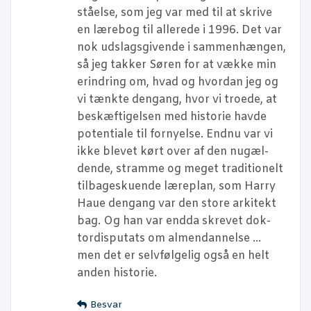
stå­el­se, som jeg var med til at skri­ve
en lære­bog til alle­re­de i 1996. Det var
nok udslags­gi­ven­de i sam­men­hæn­gen,
så jeg tak­ker Søren for at væk­ke min
erin­dring om, hvad og hvor­dan jeg og
vi tænk­te den­gang, hvor vi tro­e­de, at
beskæf­ti­gel­sen med histo­rie hav­de
poten­ti­a­le til for­ny­el­se. End­nu var vi
ikke ble­vet kørt over af den nugæl­
den­de, stram­me og meget tra­di­tio­nelt
til­ba­ge­sku­en­de lære­plan, som Har­ry
Haue den­gang var den sto­re arki­tekt
bag. Og han var end­da skre­vet dok­
tor­dis­putats om almen­dan­nel­se …
men det er selv­føl­ge­lig også en helt
anden historie.
Besvar