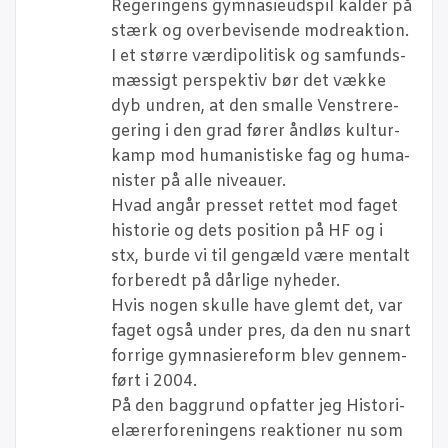
Rege­rin­gens gym­na­sieud­spil kal­der på
stærk og over­be­vi­sen­de modreaktion.
I et stør­re vær­dipo­li­tisk og sam­funds­
mæs­sigt per­spek­tiv bør det væk­ke
dyb undren, at den smal­le Ven­stre­r­e­
ge­ring i den grad fører ånd­løs kul­tur­
kamp mod huma­ni­sti­ske fag og huma­
ni­ster på alle niveauer.
Hvad angår pres­set ret­tet mod faget
histo­rie og dets posi­tion på HF og i
stx, bur­de vi til gen­gæld være men­talt
for­be­redt på dår­li­ge nyheder.
Hvis nogen skul­le have glemt det, var
faget også under pres, da den nu snart
for­ri­ge gym­na­si­ere­form blev gen­nem­
ført i 2004.
På den bag­grund opfat­ter jeg Histo­ri­
e­læ­rer­for­e­nin­gens reak­tio­ner nu som