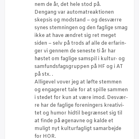
nem de år, det hele stod på.
Den­gang var auto­ma­tre­ak­tio­nen
skep­sis og mod­stand – og desvær­re
synes stem­nin­gen og den fag­li­ge smag
ikke at have ændret sig ret meget
siden – selv på trods af alle de erfa­rin­
ger vi gen­nem de sene­ste ti år har
høstet om fag­li­ge sam­spil i kul­tur- og
sam­funds­fags­grup­pen på HF og i AT
på stx. .
Alli­ge­vel vover jeg at løf­te stem­men
og enga­ge­ret tale for at spil­le sam­men
i ste­det for kun at være imod. Desvær­
re har de fag­li­ge for­e­nin­gers kre­a­ti­vi­
tet og humor hidtil begræn­set sig til
at fin­de på øge­nav­ne og kal­de et
muligt nyt kul­tur­fag­ligt sam­ar­bej­de
for HOR.