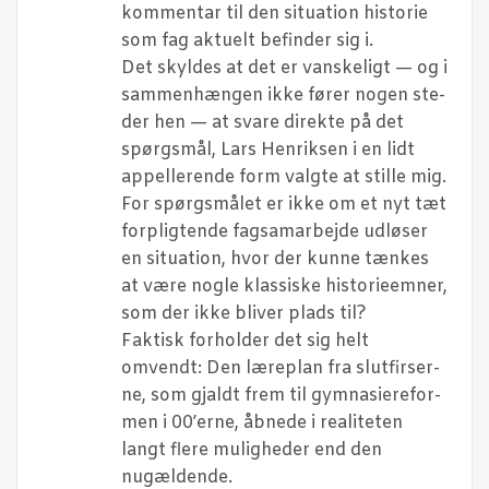
kom­men­tar til den situ­a­tion histo­rie
som fag aktu­elt befin­der sig i.
Det skyl­des at det er van­ske­ligt — og i
sam­men­hæn­gen ikke fører nogen ste­
der hen — at sva­re direk­te på det
spørgs­mål, Lars Hen­rik­sen i en lidt
appel­le­ren­de form valg­te at stil­le mig.
For spørgs­må­let er ikke om et nyt tæt
for­plig­ten­de fag­s­am­ar­bej­de udlø­ser
en situ­a­tion, hvor der kun­ne tæn­kes
at være nog­le klas­si­ske histo­ri­e­em­ner,
som der ikke bli­ver plads til?
Fak­tisk for­hol­der det sig helt
omvendt: Den lære­plan fra slut­fir­ser­
ne, som gjaldt frem til gym­na­si­ere­for­
men i 00’erne, åbne­de i rea­li­te­ten
langt fle­re mulig­he­der end den
nugældende.