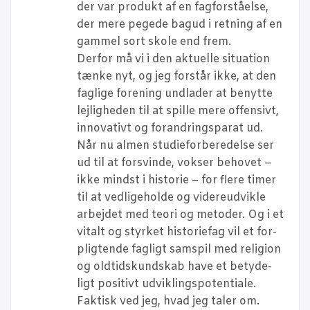
der var pro­dukt af en fag­for­stå­el­se,
der mere pege­de bag­ud i ret­ning af en
gam­mel sort sko­le end frem.
Der­for må vi i den aktu­el­le situ­a­tion
tæn­ke nyt, og jeg for­står ikke, at den
fag­li­ge for­e­ning und­la­der at benyt­te
lej­lig­he­den til at spil­le mere offen­sivt,
innova­tivt og for­an­drings­pa­rat ud.
Når nu almen stu­di­e­for­be­re­del­se ser
ud til at for­svin­de, vok­ser beho­vet –
ikke mindst i histo­rie – for fle­re timer
til at ved­li­ge­hol­de og vide­re­ud­vik­le
arbej­det med teo­ri og meto­der. Og i et
vitalt og styr­ket histo­ri­e­fag vil et for­
plig­ten­de fag­ligt sam­spil med reli­gion
og old­tids­kund­skab have et bety­de­
ligt posi­tivt udviklingspotentiale.
Fak­tisk ved jeg, hvad jeg taler om.