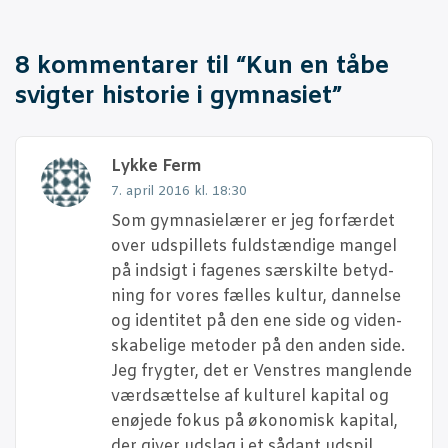
8 kommentarer til “
Kun en tåbe
svig­ter histo­rie i gymnasiet
”
Lykke Ferm
7. april 2016 kl. 18:30
Som gym­na­si­e­læ­rer er jeg for­fær­det
over udspil­lets fuld­stæn­di­ge man­gel
på ind­sigt i fage­nes sær­skil­te betyd­
ning for vores fæl­les kul­tur, dan­nel­se
og iden­ti­tet på den ene side og viden­
ska­be­li­ge meto­der på den anden side.
Jeg fryg­ter, det er Ven­stres mang­len­de
værds­æt­tel­se af kul­tu­rel kapi­tal og
enø­je­de fokus på øko­no­misk kapi­tal,
der giver udslag i et sådant udspil.