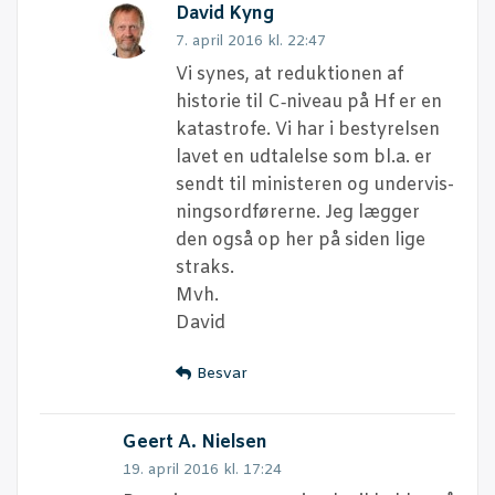
David Kyng
7. april 2016 kl. 22:47
Vi synes, at reduk­tio­nen af
histo­rie til C‑niveau på Hf er en
kata­stro­fe. Vi har i besty­rel­sen
lavet en udta­lel­se som bl.a. er
sendt til mini­ste­ren og under­vis­
nings­ord­fø­rer­ne. Jeg læg­ger
den også op her på siden lige
straks.
Mvh.
David
Besvar
Geert A. Nielsen
19. april 2016 kl. 17:24