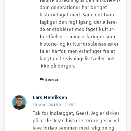
fal­disk spred­ning af den histo­ri­e­vis­
dom gene­ra­tio­ner har beri­get
histo­ri­e­fa­get med. Saml det tvær­
fag­li­ge i den fag­til­gang, der alle­re­
de er etab­le­ret med faget kul­tur­
for­stå­el­se — mine erfa­rin­ger som
histo­rie- og kul­tur­for­stå­el­ses­læ­rer
taler her­for, men erfa­rin­ger fra et
langt under­vis­nings­liv tæl­ler nok
ikke på borgen.
Besvar
Lars Henriksen
19. april 2016 kl. 21:38
Tak for ind­læg­get, Geert. Jeg er sik­ker
på at de fle­ste histo­ri­e­læ­re­re ger­ne vil
lave for­løb sam­men med reli­gion og