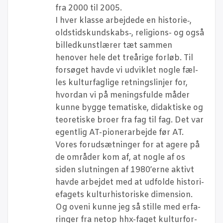
fra 2000 til 2005.
I hver klas­se arbej­de­de en historie‑,
oldstidskundskabs‑, reli­gions- og også
bil­led­kunst­læ­rer tæt sam­men
henover hele det tre­åri­ge for­løb. Til
for­sø­get hav­de vi udvik­let nog­le fæl­
les kul­tur­fag­li­ge ret­nings­linjer for,
hvor­dan vi på menings­ful­de måder
kun­ne byg­ge tema­ti­ske, didak­ti­ske og
teo­re­ti­ske bro­er fra fag til fag. Det var
egent­lig AT-pio­ner­ar­bej­de før AT.
Vores for­ud­sæt­nin­ger for at age­re på
de områ­der kom af, at nog­le af os
siden slut­nin­gen af 1980’erne aktivt
hav­de arbej­det med at udfol­de histo­ri­
e­fa­gets kul­tur­hi­sto­ri­ske dimen­sion.
Og oveni kun­ne jeg så stil­le med erfa­
rin­ger fra net­op hhx-faget kul­tur­for­