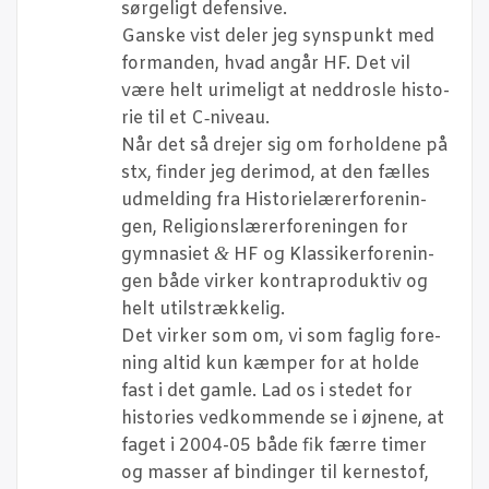
sør­ge­ligt defensive.
Gan­ske vist deler jeg syns­punkt med
for­man­den, hvad angår HF. Det vil
være helt uri­me­ligt at ned­d­ros­le histo­
rie til et C‑niveau.
Når det så dre­jer sig om for­hol­de­ne på
stx, fin­der jeg der­i­mod, at den fæl­les
udmel­ding fra Histo­ri­e­læ­rer­for­e­nin­
gen, Reli­gions­læ­rer­for­e­nin­gen for
&
gym­na­si­et
HF og Klas­si­ker­for­e­nin­
gen både vir­ker kon­trapro­duk­tiv og
helt utilstrækkelig.
Det vir­ker som om, vi som fag­lig for­e­
ning altid kun kæm­per for at hol­de
fast i det gam­le. Lad os i ste­det for
histo­ri­es ved­kom­men­de se i øjne­ne, at
faget i 2004-05 både fik fær­re timer
og mas­ser af bin­din­ger til ker­ne­stof,