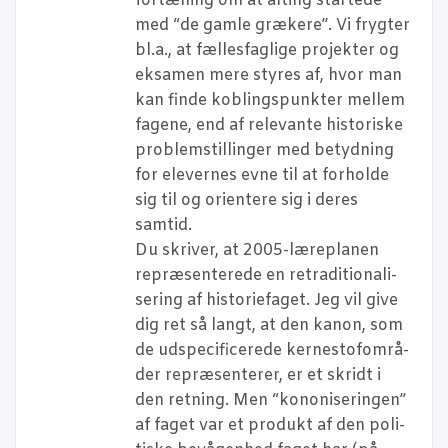
for­tæl­ling om at alting star­te­de
med “de gam­le græke­re”. Vi fryg­ter
bl.a., at fæl­les­fag­li­ge pro­jek­ter og
eksa­men mere sty­res af, hvor man
kan fin­de kob­lings­punk­ter mel­lem
fage­ne, end af rele­van­te histo­ri­ske
pro­blem­stil­lin­ger med betyd­ning
for ele­ver­nes evne til at for­hol­de
sig til og ori­en­te­re sig i deres
samtid.
Du skri­ver, at 2005-lære­pla­nen
repræ­sen­te­re­de en retra­di­tio­na­li­
se­ring af histo­ri­e­fa­get. Jeg vil give
dig ret så langt, at den kanon, som
de udspe­ci­fi­ce­re­de ker­ne­sto­f­om­rå­
der repræ­sen­te­rer, er et skridt i
den ret­ning. Men “kono­ni­se­rin­gen”
af faget var et pro­dukt af den poli­