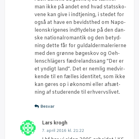
man ikke på andet end hvad stats­sko­
ve­ne kan give i ind­tje­ning, i ste­det for
også at have en bevidst­hed om Napo­
leonskri­ge­nes ind­fly­del­se på den dan­
ske natio­nal­ro­man­tik og den betyd­
ning det­te får for gul­dal­der­ma­le­ri­er­ne
med den grøn­ne bøge­skov og Oeh­
lens­chlä­gers fæd­re­lands­sang ”Der er
et yndigt land”. Det er nem­lig med­vir­
ken­de til en fæl­les iden­ti­tet, som ikke
kan gøres op i øko­no­mi eller afsæt­
ning af stu­de­ren­de til erhvervslivet.
Besvar
Lars krogh
7. april 2016 kl. 21:22