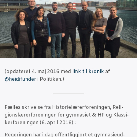
(opda­te­ret 4. maj 2016 med
link til kro­nik
af
@heidifunder
i Politiken.)
Fæl­les skri­vel­se fra Histo­ri­e­læ­rer­for­e­nin­gen, Reli­
&
gions­læ­rer­for­e­nin­gen for gym­na­si­et
HF og Klas­si­
ker­for­e­nin­gen (6. april 2016) :
Rege­rin­gen har i dag offent­lig­gjort et gym­na­sieud­