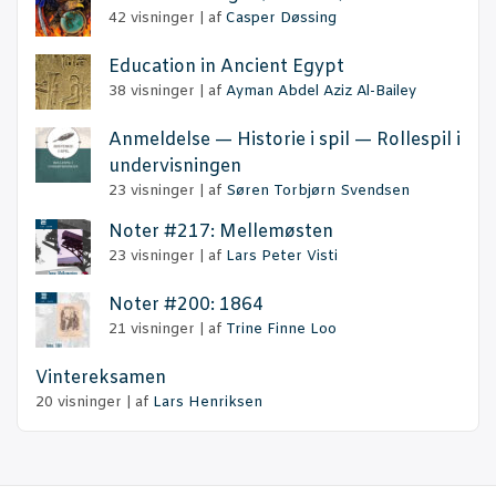
42 visninger
|
af
Casper Døssing
Educa­tion in Anci­ent Egypt
38 visninger
|
af
Ayman Abdel Aziz Al-Bailey
Anmel­del­se — Histo­rie i spil — Rol­le­spil i
undervisningen
23 visninger
|
af
Søren Torbjørn Svendsen
Noter #217: Mellemøsten
23 visninger
|
af
Lars Peter Visti
Noter #200: 1864
21 visninger
|
af
Trine Finne Loo
Vin­ter­ek­sa­men
20 visninger
|
af
Lars Henriksen