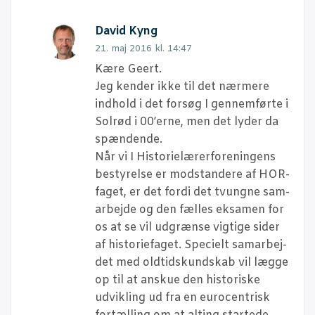
David Kyng
21. maj 2016 kl. 14:47
Kære Geert.
Jeg ken­der ikke til det nær­me­re
ind­hold i det for­søg I gen­nem­før­te i
Sol­rød i 00’erne, men det lyder da
spændende.
Når vi I Histo­ri­e­læ­rer­for­e­nin­gens
besty­rel­se er mod­stan­de­re af HOR-
faget, er det for­di det tvung­ne sam­
ar­bej­de og den fæl­les eksa­men for
os at se vil udgræn­se vig­ti­ge sider
af histo­ri­e­fa­get. Spe­ci­elt sam­ar­bej­
det med old­tids­kund­skab vil læg­ge
op til at anskue den histo­ri­ske
udvik­ling ud fra en euro­cen­trisk