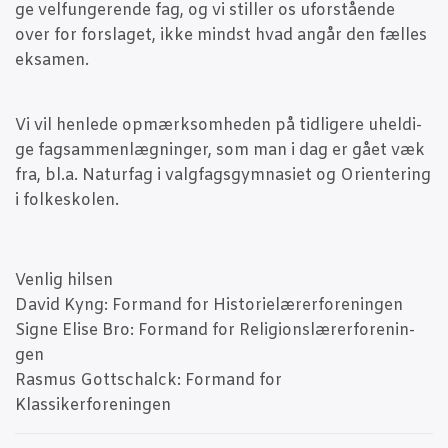
ge vel­fun­ge­ren­de fag, og vi stil­ler os ufor­stå­en­de
over for for­sla­get, ikke mindst hvad angår den fæl­les
eksamen.
Vi vil hen­le­de opmærk­som­he­den på tid­li­ge­re uhel­di­
ge fag­s­am­men­læg­nin­ger, som man i dag er gået væk
fra, bl.a. Natur­fag i valg­fags­gym­na­si­et og Ori­en­te­ring
i folkeskolen.
Ven­lig hil­sen
David Kyng: For­mand for Histo­ri­e­læ­rer­for­e­nin­gen
Sig­ne Eli­se Bro: For­mand for Reli­gions­læ­rer­for­e­nin­
gen
Ras­mus Gotts­chalck: For­mand for
Klassikerforeningen