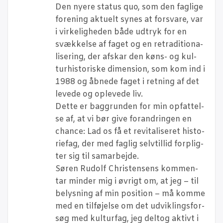
Den nye­re sta­tus quo, som den fag­li­ge
for­e­ning aktu­elt synes at for­sva­re, var
i vir­ke­lig­he­den både udtryk for en
svæk­kel­se af faget og en retra­di­tio­na­
li­se­ring, der afskar den køns- og kul­
tur­hi­sto­ri­ske dimen­sion, som kom ind i
1988 og åbne­de faget i ret­ning af det
leve­de og ople­ve­de liv.
Det­te er bag­grun­den for min opfat­tel­
se af, at vi bør give for­an­drin­gen en
chan­ce: Lad os få et revi­ta­li­se­ret histo­
ri­e­fag, der med fag­lig selv­til­lid for­plig­
ter sig til samarbejde.
Søren Rudolf Chri­sten­sens kom­men­
tar min­der mig i øvrigt om, at jeg – til
belys­ning af min posi­tion – må kom­me
med en til­fø­jel­se om det udvik­lings­for­
søg med kul­tur­fag, jeg delt­og aktivt i