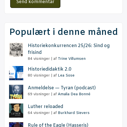
Populært i denne måned
Histo­rie­kon­kur­ren­cen 25/26: Sind og
frisind
84 visninger
|
af
Trine Villumsen
Histo­ri­e­di­dak­tik 2.0
80 visninger
|
af
Lea Sose
Anmel­del­se — Tyran (podcast)
69 visninger
|
af
Amalia Dea Bonné
Lut­her reloaded
64 visninger
|
af
Burkhard Sievers
Rule of the Eag­le (Has­se­ris)