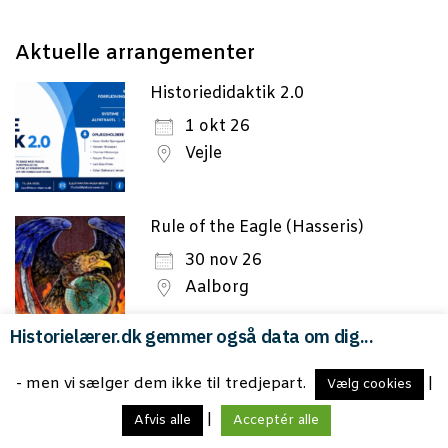
Aktu­el­le arrangementer
Historiedidaktik 2.0
1 okt 26
Vejle
Rule of the Eagle (Hasseris)
30 nov 26
Aalborg
Historielærer.dk gemmer også data om dig...
Flensborgs historie 1750-1900
- men vi sælger dem ikke til tredjepart.
|
Vælg cookies
11 dec 26
|
Flensborg
Afvis alle
Acceptér alle