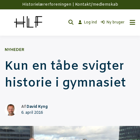
Historielærerforeningen |
Kontakt/medlemskab
Log ind
Ny bruger
NYHEDER
Kun en tåbe svig­ter
histo­rie i gymnasiet
Af
David Kyng
6. april 2016