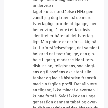
under­vi­se i
faget kul­tur­for­stå­el­se i HHx gen­
vandt jeg dog tro­en på de mere
tvær­fag­li­ge pro­blem­til­gan­ge, men
her er vi også ovre i et fag, hvis
iden­ti­tet er båret af det tvær­fag­
ligt. Min poin­te er der­for — kig på
kul­tur­for­stå­el­ses­fa­get, det sam­ler i
høj grad det tvær­fag­li­ge, den glo­
ba­le til­gang, moder­ne iden­ti­tets­
dis­kus­sion, reli­gio­nens, socio­lo­gi­
ens og filo­so­fi­ens eksi­sten­ti­el­le
tan­ker og lad så histo­ri­en frem­stå
med sin fag­li­ge pro­fil. Det vil være
en til­gang, ikke mindst ele­ver­ne vil
kun­ne for­stå. Svigt ikke den unge
gene­ra­tion gen­nem tabet og over­