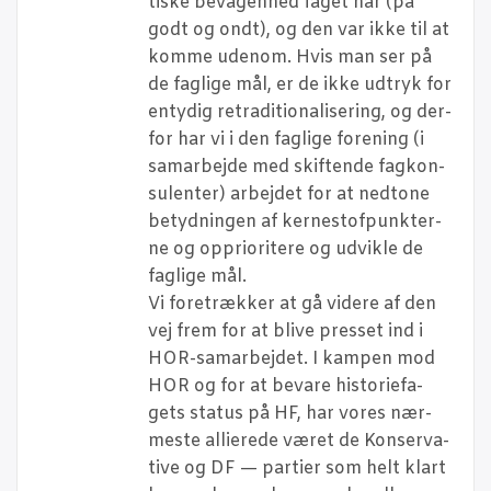
ti­ske bevå­gen­hed faget har (på
godt og ondt), og den var ikke til at
kom­me udenom. Hvis man ser på
de fag­li­ge mål, er de ikke udtryk for
enty­dig retra­di­tio­na­li­se­ring, og der­
for har vi i den fag­li­ge for­e­ning (i
sam­ar­bej­de med skif­ten­de fag­kon­
su­len­ter) arbej­det for at nedt­o­ne
betyd­nin­gen af ker­ne­stof­punk­ter­
ne og oppri­o­ri­te­re og udvik­le de
fag­li­ge mål.
Vi fore­træk­ker at gå vide­re af den
vej frem for at bli­ve pres­set ind i
HOR-sam­ar­bej­det. I kam­pen mod
HOR og for at beva­re histo­ri­e­fa­
gets sta­tus på HF, har vores nær­
me­ste alli­e­re­de været de Kon­ser­va­
ti­ve og DF — par­ti­er som helt klart