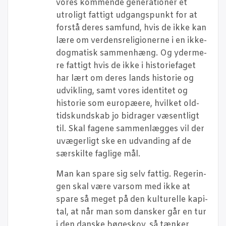
vores kom­men­de gene­ra­tio­ner et
utro­ligt fat­tigt udgangs­punkt for at
for­stå deres sam­fund, hvis de ikke kan
lære om ver­dens­re­li­gio­ner­ne i en ikke-
dog­ma­tisk sam­men­hæng. Og yder­me­
re fat­tigt hvis de ikke i histo­ri­e­fa­get
har lært om deres lands histo­rie og
udvik­ling, samt vores iden­ti­tet og
histo­rie som euro­pæ­e­re, hvil­ket old­
tids­kund­skab jo bidra­ger væsent­ligt
til. Skal fage­ne sam­men­læg­ges vil der
uvæ­ger­ligt ske en udvan­ding af de
sær­skil­te fag­li­ge mål.
Man kan spa­re sig selv fat­tig. Rege­rin­
gen skal være var­som med ikke at
spa­re så meget på den kul­tu­rel­le kapi­
tal, at når man som dan­sker går en tur
i den dan­ske bøge­skov, så tæn­ker