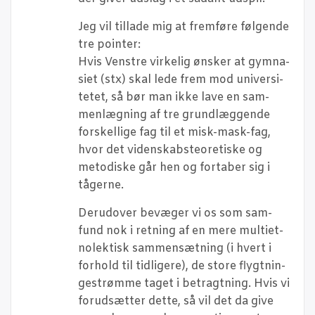
Jeg vil til­la­de mig at frem­fø­re føl­gen­de
tre pointer:
Hvis Ven­stre vir­ke­lig ønsker at gym­na­
si­et (stx) skal lede frem mod uni­ver­si­
te­tet, så bør man ikke lave en sam­
men­læg­ning af tre grund­læg­gen­de
for­skel­li­ge fag til et misk-mask-fag,
hvor det viden­sk­ab­ste­o­re­ti­ske og
meto­di­ske går hen og forta­ber sig i
tågerne.
Der­u­d­over bevæ­ger vi os som sam­
fund nok i ret­ning af en mere mul­tiet­
no­lek­tisk sam­men­sæt­ning (i hvert i
for­hold til tid­li­ge­re), de sto­re flygt­nin­
ge­strøm­me taget i betragt­ning. Hvis vi
for­ud­sæt­ter det­te, så vil det da give