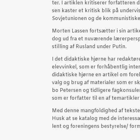
ter. I artik­len kri­ti­se­rer for­fat­te­ren
sen kaster et kri­tisk blik på under­vi
Sov­je­tu­ni­o­nen og de kom­mu­ni­sti­s
Mor­ten Las­sen fort­sæt­ter i sin arti
dog ud fra et nuvæ­ren­de lærer­per­s
stil­ling af Rusland under Putin.
I det didak­ti­ske hjør­ne har redak­tø
elevvin­kel, som er for­hå­bent­lig inter
didak­ti­ske hjør­ne en arti­kel om fore­lø
valg og brug af mate­ri­a­ler som er skr
bo Peter­sen og tid­li­ge­re fag­kon­su­l
som er for­fat­ter til en af temartikler
Med den­ne mang­fol­dig­hed af tek­ste
Husk at se kata­log med de inter­es­san­
lent og for­e­nin­gens bestyrelse/ for