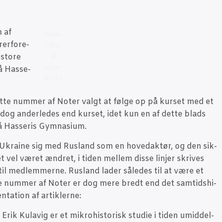
n af
For­si­
er­for­e­
den
sto­re
af
Noter
å Has­se­
#232
 det­te num­mer af Noter valgt at føl­ge op på kur­set med et
dog ander­le­des end kur­set, idet kun en af det­te blads
på Has­se­ris Gymnasium.
­ge Ukrai­ne sig med Rusland som en hove­d­ak­tør, og den sik­
get vel været ændret, i tiden mel­lem dis­se linjer skri­ves
til med­lem­mer­ne. Rusland lader såle­des til at være et
te num­mer af Noter er dog mere bredt end det sam­tids­hi­
­ta­tion af artiklerne:
s Erik Kulavig er et mikro­hi­sto­risk stu­die i tiden umid­del­