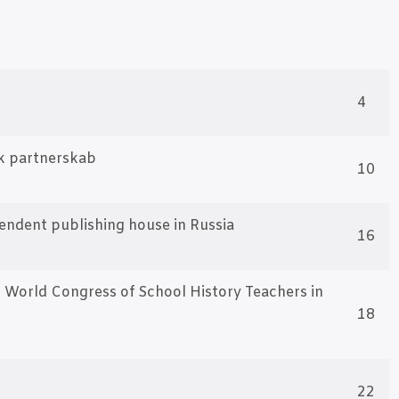
4
k part­ner­skab
10
en­dent publis­hing hou­se in Rus­sia
16
Wor­ld Con­gress of School History Tea­chers in
18
22