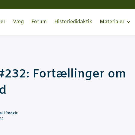
ser
Væg
Forum
Histo­ri­e­di­dak­tik
Mate­ri­a­ler
232: For­tæl­lin­ger om
d
ili Redzic
022