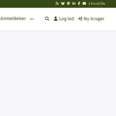
| EuroClio
Anmel­del­ser
Log ind
Ny bruger