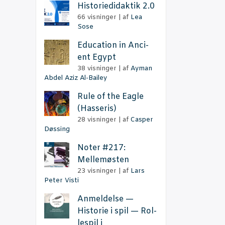
Histo­ri­e­di­dak­tik 2.0
66 visninger
|
af
Lea
Sose
Educa­tion in Anci­
ent Egypt
38 visninger
|
af
Ayman
Abdel Aziz Al-Bailey
Rule of the Eag­le
(Has­se­ris)
28 visninger
|
af
Casper
Døssing
Noter #217:
Mellemøsten
23 visninger
|
af
Lars
Peter Visti
Anmel­del­se —
Histo­rie i spil — Rol­
le­spil i