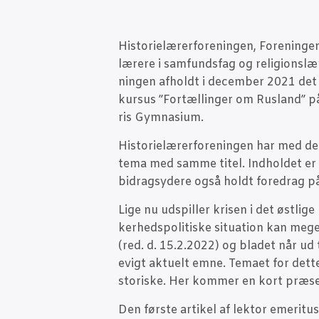
Histo­ri­e­læ­rer­for­e­nin­gen, For­e­nin­ge
lære­re i sam­funds­fag og reli­gions­læ­r
nin­gen afholdt i decem­ber 2021 det 
kur­sus ”For­tæl­lin­ger om Rusland” p
ris Gymnasium.
Histo­ri­e­læ­rer­for­e­nin­gen har med
tema med sam­me titel. Ind­hol­det er 
bidrag­sy­de­re også holdt fored­rag 
Lige nu udspil­ler kri­sen i det øst­li
ker­heds­po­li­ti­ske situ­a­tion kan me
(red. d. 15.2.2022) og bla­det når ud 
evigt aktu­elt emne. Tema­et for det­
sto­ri­ske. Her kom­mer en kort præ­sen
Den før­ste arti­kel af lek­tor eme­ri­tu