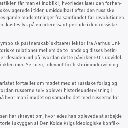
 artik­len får man et ind­blik i, hvor­le­des især den for­hen­
 Uskov age­re­de i tiden umid­del­bart efter den rus­si­ske
des gam­le mod­sæt­nin­ger fra sam­fun­det før revo­lu­tio­nen
ed kastes lys på en inter­es­sant peri­o­de i den rus­si­ske
sym­bolsk part­ner­skab’ skit­se­rer lek­tor fra Aar­hus Uni­
to­ri­ske rela­tio­ner mel­lem de to lan­de og dis­ses betin­
mer des­u­den ind på hvor­dan det­te påvir­ker EU’s udvi­del­
­len med Ser­bi­en, rele­vant for histo­ri­e­un­der­vis­ning i
­ri­a­tet for­tæl­ler om mødet med et rus­si­ske for­lag og
or­dan rus­ser­ne selv ople­ver histo­ri­e­un­der­vis­ning i
på hvor man i mødet og sam­ar­bej­det med rus­ser­ne for­
n­sen har skre­vet om, hvor­le­des han ople­ve­de at arbej­de
o­rie i skyg­gen af Den Kol­de Krigs ide­o­lo­gi­ske kon­flik­