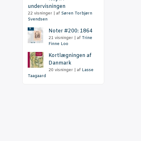
undervisningen
22 visninger
|
af
Søren Torbjørn
Svendsen
Noter #200: 1864
21 visninger
|
af
Trine
Finne Loo
Kort­læg­nin­gen af
Danmark
20 visninger
|
af
Lasse
Taagaard