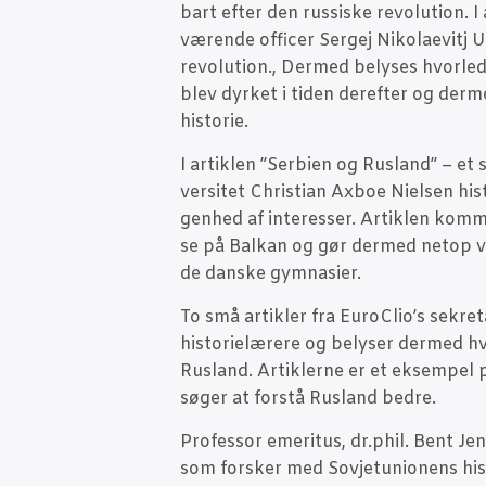
bart efter den rus­si­ske revo­lu­tion. I
væ­ren­de offi­cer Ser­gej Niko­la­e­vitj
revo­lu­tion., Der­med bely­ses hvor­le­
blev dyr­ket i tiden der­ef­ter og der­m
historie.
I artik­len ”Ser­bi­en og Rusland” – et 
ver­si­tet Chri­sti­an Axboe Niel­sen his
gen­hed af inter­es­ser. Artik­len kom­
se på Bal­kan og gør der­med net­op vink
de dan­ske gymnasier.
To små artik­ler fra EuroClio’s sekre­ta
histo­ri­e­læ­re­re og bely­ser der­med hv
Rusland. Artik­ler­ne er et eksem­pel 
sø­ger at for­stå Rusland bedre.
Pro­fes­sor eme­ri­tus, dr.phil. Bent Je
som for­sker med Sov­je­tu­ni­o­nens hist