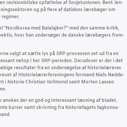
 den revi­sio­ni­sti­ske opfat­tel­se af Sov­je­tu­ni­o­nen. Bent Jen­
s­nings­sek­to­ren og på fle­re af dati­dens lærebø­ger om
ke regimer.
­kel ”Nord­korea med Bala­la­j­ker?” med den sam­me kri­tik,
pek­tiv, hvor han under­sø­ger de dan­ske lærebø­gers frem­
­rer­ne valgt at sæt­te lys på SRP-pro­ces­sen set ud fra en
­es­sant net­op i her SRP-peri­o­den. Der­u­d­over er der i det
­bi­ge resul­ta­ter fra en under­sø­gel­se af histo­ri­e­læ­re­res
e­vet af Histo­ri­e­læ­rer­for­e­nin­gens for­mand Niels Nød­de­
ent i histo­rie Chri­sti­an Vol­l­mond samt Mor­ten Las­sen
ne.
r ønskes der en god og inter­es­sant læs­ning af bla­det.
te kur­ser samt skriv­ning fra histo­ri­e­fa­gets fag­kon­su­
mand.