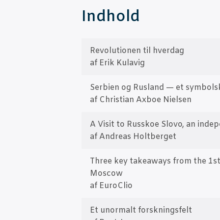
Ind­hold
Revo­lu­tio­nen til hver­dag
af Erik Kulavig
Ser­bi­en og Rusland — et sym­bols
af Chri­sti­an Axboe Nielsen
A Visit to Rus­skoe Slo­vo, an inde­p
af Andreas Holtberget
Three key takeaways from the 1st 
Moscow
af Euro­Clio
Et unor­malt forsk­nings­felt