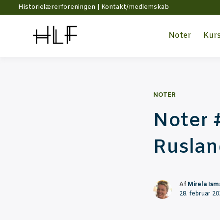
Historielærerforeningen |
Kontakt/medlemskab
Noter
Kur­
NOTER
Noter #
Ruslan
Af
Mirela Isma
28. februar 2