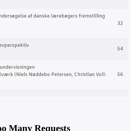
der­sø­gel­se af dan­ske lærebø­gers frem­stil­ling
32
ev­per­spek­tiv
54
e­un­der­vis­nin­gen
et­værk (Niels Nød­de­bo Peter­sen, Chri­sti­an Vol­l­
56