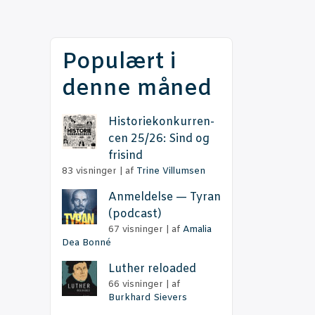
Populært i
denne måned
Histo­rie­kon­kur­ren­
cen 25/26: Sind og
frisind
83 visninger
|
af
Trine Villumsen
Anmel­del­se — Tyran
(podcast)
67 visninger
|
af
Amalia
Dea Bonné
Lut­her reloaded
66 visninger
|
af
Burkhard Sievers