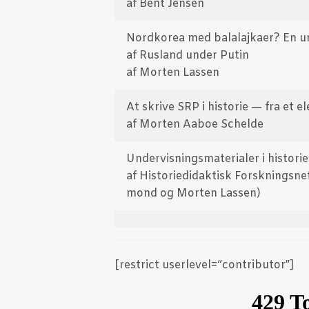
af Bent Jensen
Nord­korea med bala­la­j­ka­er? En un
af Rusland under Putin
af Mor­ten Lassen
At skri­ve SRP i histo­rie — fra et el
af Mor­ten Aaboe Schelde
Under­vis­nings­ma­te­ri­a­ler i histo­ri­
af Histo­ri­e­di­dak­tisk Forsk­nings­n
mond og Mor­ten Lassen)
[restri­ct userlevel=“contributor”]