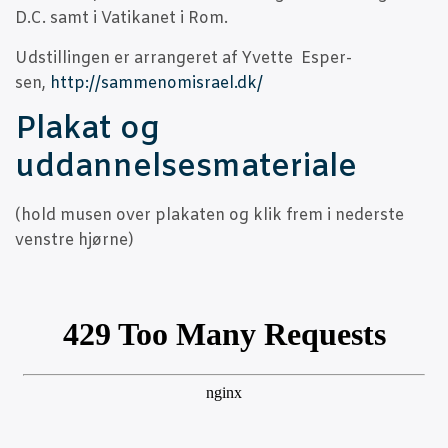
D.C. samt i Vati­ka­net i Rom.
Udstil­lin­gen er arran­ge­ret af Yvet­te Esper­
sen,
http://sammenomisrael.dk/
Pla­kat og
uddannelsesmateriale
(hold musen over pla­ka­ten og klik frem i neder­ste
ven­stre hjørne)