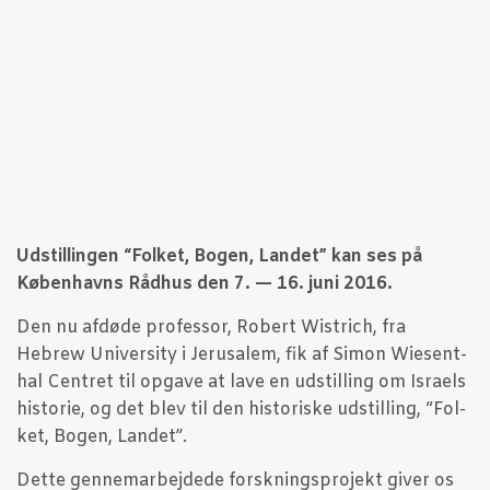
Udstil­lin­gen “Fol­ket, Bogen, Lan­det” kan ses på
Køben­havns Råd­hus den 7. — 16. juni 2016.
Den nu afdø­de pro­fes­sor, Robert Wistrich, fra
Hebrew Uni­ver­si­ty i Jerus­a­lem, fik af Simon Wie­sent­
hal Cen­tret til opga­ve at lave en udstil­ling om Isra­els
histo­rie, og det blev til den histo­ri­ske udstil­ling, “Fol­
ket, Bogen, Landet”.
Det­te gen­ne­m­ar­bej­de­de forsk­nings­pro­jekt giver os