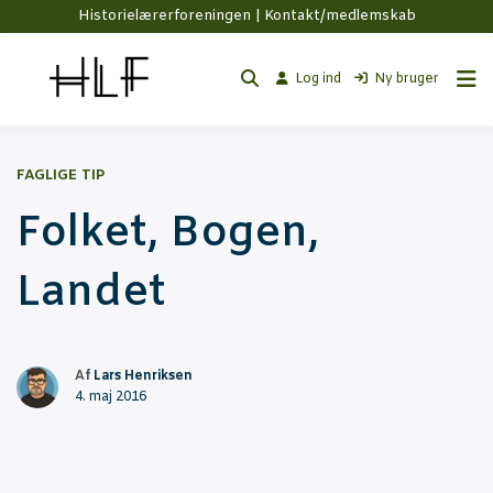
Historielærerforeningen |
Kontakt/medlemskab
Log ind
Ny bruger
FAGLIGE TIP
Fol­ket, Bogen,
Landet
Af
Lars Henriksen
4. maj 2016