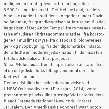
mulig­he­den for at ople­ve histo­ri­en bag jøde­r­nes
3.500 år lan­ge for­hold til Det Hel­li­ge Land, fra dets
bibel­ske rød­der til old­ti­dens kon­ge­ri­ger under David
og Salo­mon, fra grund­læg­gel­sen af Jerus­a­lem til øde­
læg­gel­sen af Det Andet Tem­pel, fra romer­nes besæt­
tel­se af Judæa til kri­sten­dom­mens fød­sel, fra kor­sto­
ge­ne til mus­lim­sk sty­re, fra dia­spora til pio­ne­rer­nes
gen- og nyop­byg­ning, fra den diplo­ma­ti­ske ind­sats,
der affød­te en moder­ne jødisk nation til den næsten
tota­le uds­let­tel­se af Euro­pas jøder i
Shoah/Holocaust… frem til opret­tel­sen af sta­ten Isra­
el og det jødi­ske folks til­ba­ge­ven­den til deres for­
fædres hjemland.
Den­ne udstil­ling har, siden dens ind­vi­el­se ved
UNESCOs hoved­kvar­ter i Paris (juni, 2014), været
præ­sen­te­ret på adskil­li­ge pre­sti­ge­fyld­te ste­der, der­i­
blandt For­e­ne­de Natio­ner i New York, Knes­set i
Jerus­a­lem, Den Ame­ri­kan­ske Kon­gres i Was­hin­g­ton