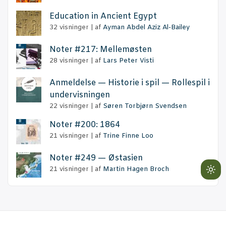
Educa­tion in Anci­ent Egypt
32 visninger
|
af
Ayman Abdel Aziz Al-Bailey
Noter #217: Mellemøsten
28 visninger
|
af
Lars Peter Visti
Anmel­del­se — Histo­rie i spil — Rol­le­spil i
undervisningen
22 visninger
|
af
Søren Torbjørn Svendsen
Noter #200: 1864
21 visninger
|
af
Trine Finne Loo
Noter #249 — Østasien
21 visninger
|
af
Martin Hagen Broch
Lig
mo
(cli
to
swi