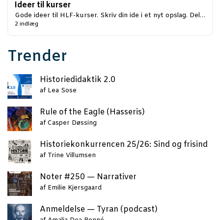
Ideer til kurser
Gode ideer til HLF-kurser. Skriv din ide i et nyt opslag. Del…
2 indlæg
Trender
Histo­ri­e­di­dak­tik 2.0
af
Lea Sose
Rule of the Eag­le (Has­se­ris)
af
Casper Døssing
Histo­rie­kon­kur­ren­cen 25/26: Sind og frisind
af
Trine Villumsen
Noter #250 — Narrativer
af
Emilie Kjersgaard
Anmel­del­se — Tyran (podcast)