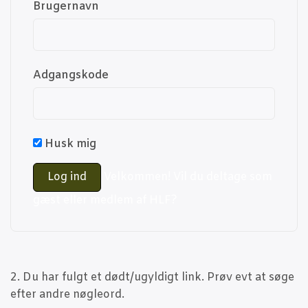
Bru­ger­navn
Adgangs­ko­de
Husk mig
Vel­kom­men! Vil du del­ta­ge som
gæst eller med­lem af HLF?
2. Du har fulgt et dødt/ugyldigt link. Prøv evt at søge
efter andre nøgleord.