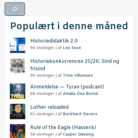
Søg
Populært i denne måned
Histo­ri­e­di­dak­tik 2.0
94 visninger
|
af
Lea Sose
Histo­rie­kon­kur­ren­cen 25/26: Sind og
frisind
90 visninger
|
af
Trine Villumsen
Anmel­del­se — Tyran (podcast)
68 visninger
|
af
Amalia Dea Bonné
Lut­her reloaded
61 visninger
|
af
Burkhard Sievers
Rule of the Eag­le (Has­se­ris)
58 visninger
|
af
Casper Døssing