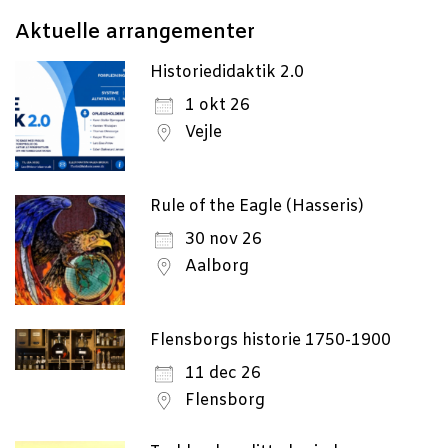
to
Aktu­el­le arrangementer
dar
Historiedidaktik 2.0
1 okt 26
Vejle
Rule of the Eagle (Hasseris)
30 nov 26
Aalborg
Flensborgs historie 1750-1900
11 dec 26
Flensborg