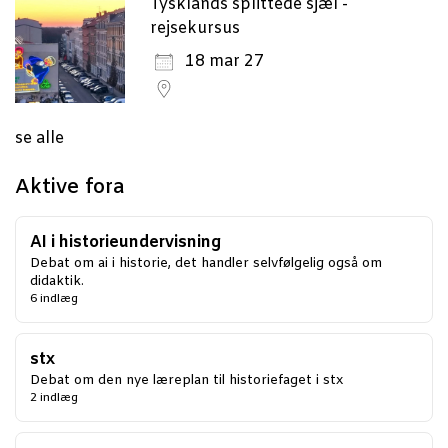
Tysklands splittede sjæl -
rejsekursus
18 mar 27
se alle
Aktive fora
AI i historieundervisning
Debat om ai i historie, det handler selvfølgelig også om
didaktik.
6 indlæg
stx
Debat om den nye læreplan til historiefaget i stx
2 indlæg