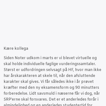
Kære kol­le­ga
Siden Noter udkom i marts er vi ble­vet vir­tu­el­le og
skal hol­de indi­vi­du­el­le fag­li­ge vur­de­rings­sam­ta­ler.
Størst er udfor­drin­gen selvsagt på HF, hvor man ikke
har årska­rak­te­ren at ske­le til, når den afslut­ten­de
karak­ter skal gives. Vi får såle­des ikke i år prø­vet
kræf­ter med den ny eksa­mens­form og 90 minut­ters
for­be­re­del­se. Lidt savs­muld i næser­ne får vi dog, når
SRP’erne skal for­sva­res. Det er et ander­le­des for­år i
almin­de­lig­hed og en ander­le­des stu­den­ter­tid for