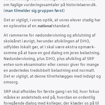
om fag­li­ge vur­de­rings­sam­ta­ler på historielaerer.dk.
(
man til­mel­der sig grup­pen først
)
Det er vig­tigt, i vores optik, at vores ele­ver sta­dig har
en ople­vel­se af en
natio­nal
stan­dard.
At ram­mer­ne for nødun­der­vis­ning og afslut­ning af
sko­le­å­ret i øvrigt, her­un­der afvik­lin­gen af DHO,
udfyl­des lokalt gør, at I skal være ekstra opmærk­
som­me på at have en god dia­log om jeres belast­ning.
Nødun­der­vis­ning, plus DHO, plus afvik­ling af SRP
enten som eksa­mi­na­tor eller cen­sor giver for man­ge
en ander­le­des tredob­belt belast­ning end nor­malt.
Det er vig­tigt, at den­ne til­ret­te­læg­ges med ind­sigt og
omsorg.
SRP skal afhol­des for før­ste gang i en tid, hvor fokus
måske er andet­steds end på, hvor­dan en ordent­lig
fore­gå­en­de dia­log med kol­le­ger, der klæ­der os på til