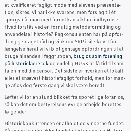
et kva­li­fi­ce­ret fag­ligt møde med ele­vens præ­sen­ta­
tion, sik­res. Vi har ikke sva­re­ne, men for­slag til ét
spørgs­mål man med for­del kan afkla­re ind­byr­des:
Hvad for­stås ved en for­nuf­tig meto­de­for­mid­ling og
anven­del­se i histo­rie? Fag­kon­su­len­ten har på opfor­
dring gen­ta­get råd og vink om SRP i sit skriv. I for­
læn­gel­se her­af vil vi blot gen­ta­ge opfor­drin­gen til at
bru­ge hin­an­den i fag­grup­pen,
brug os som for­e­ning
på historielaerer.dk
og ende­lig HUSK at få tid til sam­
ta­len med din cen­sor. Det sid­ste er hver­ken et lokalt
eller et snæ­vert histo­ri­e­fag­ligt for­hold, men for man­
ge af os dog før­ste gang vi skal være beredt.
Løf­ter vi for en stund blik­ket fra spo­ret lige for­an os,
så kan det om besty­rel­sens øvri­ge arbej­de beret­tes
følgende:
Histo­rie­kon­kur­ren­cen er afholdt og vin­der­ne fun­det.