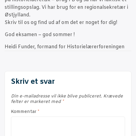
swi
stil­lings­op­slag. Vi har brug for en regio­nal­se­kre­tær i
to
Østjyl­land.
dar
Skriv til os og find ud af om det er noget for dig!
God eksa­men – god sommer !
Hei­di Fun­der, for­mand for Historielærerforeningen
Skriv et svar
Din e-mailadresse vil ikke blive publiceret.
Krævede
felter er markeret med
*
Kommentar
*