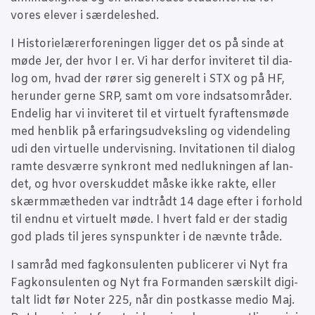
vores ele­ver i særdeleshed.
I Histo­ri­e­læ­rer­for­e­nin­gen lig­ger det os på sin­de at
møde Jer, der hvor I er. Vi har der­for invi­te­ret til dia­
log om, hvad der rører sig gene­relt i STX og på HF,
her­un­der ger­ne SRP, samt om vore ind­sats­om­rå­der.
Ende­lig har vi invi­te­ret til et vir­tu­elt fyraf­tens­mø­de
med hen­blik på erfa­rings­ud­veks­ling og viden­de­ling
udi den vir­tu­el­le under­vis­ning. Invi­ta­tio­nen til dia­log
ram­te desvær­re syn­kront med ned­luk­nin­gen af lan­
det, og hvor over­skud­det måske ikke rak­te, eller
skærm­mæt­he­den var ind­t­rå­dt 14 dage efter i for­hold
til end­nu et vir­tu­elt møde. I hvert fald er der sta­dig
god plads til jeres syns­punk­ter i de nævn­te tråde.
I sam­råd med fag­kon­su­len­ten publi­ce­rer vi Nyt fra
Fag­kon­su­len­ten og Nyt fra For­man­den sær­skilt digi­
talt lidt før Noter 225, når din post­kas­se medio Maj.