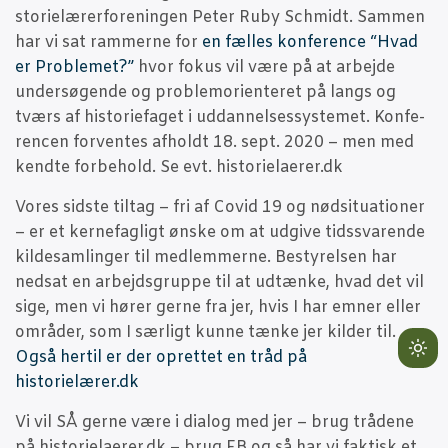
sto­ri­e­læ­rer­for­e­nin­gen Peter Ruby Sch­midt. Sam­men
har vi sat ram­mer­ne for
en fæl­les kon­fe­ren­ce “Hvad
er Pro­ble­met?”
hvor fokus vil være på at arbej­de
under­sø­gen­de og pro­blem­o­ri­en­te­ret på langs og
tværs af histo­ri­e­fa­get i uddan­nel­ses­sy­ste­met. Kon­fe­
ren­cen for­ven­tes afholdt 18. sept. 2020 – men med
kend­te for­be­hold. Se evt. historielaerer.dk
Vores sid­ste til­tag – fri af Covid 19 og nød­si­tu­a­tio­ner
– er et ker­ne­fag­ligt ønske om at udgi­ve tids­sva­ren­de
kil­de­sam­lin­ger til med­lem­mer­ne. Besty­rel­sen har
ned­sat en arbejds­grup­pe til at udtæn­ke, hvad det vil
sige, men vi hører ger­ne fra jer, hvis I har emner eller
områ­der, som I sær­ligt kun­ne tæn­ke jer kil­der til.
Også her­til er der opret­tet en tråd på
Lig
historielærer.dk
mo
(cli
Vi vil SÅ ger­ne være i dia­log med jer – brug trå­de­ne
to
på historielaerer.dk – brug FB og så har vi fak­tisk et