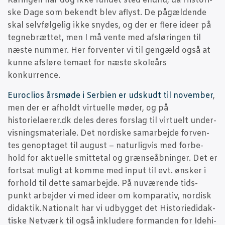
Kårin­gen har dog ikke fun­det sted end­nu, da Histo­ri­
ske Dage som bekendt blev aflyst. De pågæl­den­de
skal selv­føl­ge­lig ikke sny­des, og der er fle­re ide­er på
teg­ne­bræt­tet, men I må ven­te med afslø­rin­gen til
næste num­mer. Her for­ven­ter vi til gen­gæld også at
kun­ne afslø­re tema­et for næste sko­le­års
konkurrence.
Euro­cli­os års­mø­de i Ser­bi­en er udskudt til novem­ber
,
men der er afholdt vir­tu­el­le møder, og på
historielaerer.dk deles deres for­slag til vir­tu­elt under­
vis­nings­ma­te­ri­a­le. Det nor­di­ske sam­ar­bej­de for­ven­
tes gen­op­ta­get til august – natur­lig­vis med for­be­
hold for aktu­el­le smit­te­tal og græn­se­åb­nin­ger. Det er
fort­sat muligt at kom­me med input til evt. ønsker i
for­hold til det­te sam­ar­bej­de. På nuvæ­ren­de tids­
punkt arbej­der vi med ide­er om kom­pa­ra­tiv, nor­disk
didaktik.Nationalt har vi udbyg­get det Histo­ri­e­di­dak­
ti­ske Net­værk til også inklu­de­re for­man­den for Ide­hi­