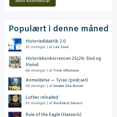
Populært i denne måned
Histo­ri­e­di­dak­tik 2.0
92 visninger
|
af
Lea Sose
Histo­rie­kon­kur­ren­cen 25/26: Sind og
frisind
86 visninger
|
af
Trine Villumsen
Anmel­del­se — Tyran (podcast)
69 visninger
|
af
Amalia Dea Bonné
Lut­her reloaded
65 visninger
|
af
Burkhard Sievers
Rule of the Eag­le (Has­se­ris)