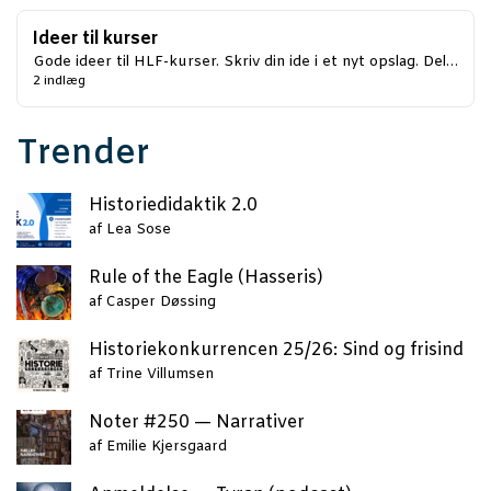
Ideer til kurser
Gode ideer til HLF-kurser. Skriv din ide i et nyt opslag. Del…
2 indlæg
Trender
Histo­ri­e­di­dak­tik 2.0
af
Lea Sose
Rule of the Eag­le (Has­se­ris)
af
Casper Døssing
Histo­rie­kon­kur­ren­cen 25/26: Sind og frisind
af
Trine Villumsen
Noter #250 — Narrativer
af
Emilie Kjersgaard