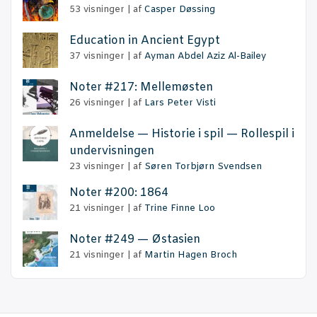
53 visninger
|
af
Casper Døssing
Educa­tion in Anci­ent Egypt
37 visninger
|
af
Ayman Abdel Aziz Al-Bailey
Noter #217: Mellemøsten
26 visninger
|
af
Lars Peter Visti
Anmel­del­se — Histo­rie i spil — Rol­le­spil i
undervisningen
23 visninger
|
af
Søren Torbjørn Svendsen
Noter #200: 1864
21 visninger
|
af
Trine Finne Loo
Noter #249 — Østasien
21 visninger
|
af
Martin Hagen Broch