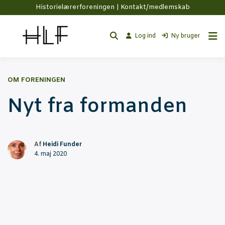
Historielærerforeningen |
Kontakt/medlemskab
Log ind
Ny bruger
OM FORENINGEN
Nyt fra formanden
Af
Heidi Funder
4. maj 2020