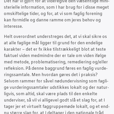
Det har vi gjort for at vide­re­gi­ve den væsent­li­ge mini­
ste­ri­el­le infor­ma­tion, som I har brug for i dis­se meget
omskif­te­li­ge tider, og for, at vi som fag­lig for­e­ning
kan for­mid­le og dan­ne ram­me om jeres behov og
interesse.
Helt over­ord­net under­stre­ges det, at vi skal sik­re os
at alle fag­li­ge mål lig­ger til grund for den ende­li­ge
karak­ter – det er fx ikke til­stræk­ke­ligt blot at teste
fak­tu­el viden med­min­dre der er tale om viden iføl­ge
med meto­de, pro­ble­ma­ti­se­ring, reme­di­e­ring og/eller
reflek­sion. På den­ne bag­grund føres en fag­lig vur­de­
rings­sam­ta­le. Men hvor­dan gøres det i prak­sis?
Selv­om ram­mer for såvel nødun­der­vis­ning som fag­li­
ge vur­de­rings­sam­ta­ler udstik­kes lokalt og der natur­
lig­vis, som altid, skal være plads til den enkel­te
under­vi­ser, så vil vi alli­ge­vel godt slå et slag for, at I
tager jer et vir­tu­elt fag­grup­pe­mø­de lokalt, og et end­
nu stør­re slag for, at I del­ta­ger i den natio­na­le tråd