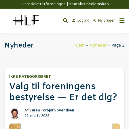
Historielærerforeningen |
Kontakt/medlemskab
Log ind
Ny bruger
Nyheder
Hjem
Nyhe­der
Page 3
IKKE KATEGORISERET
Valg til for­e­nin­gens
besty­rel­se — Er det dig?
Af
Søren Torbjørn Svendsen
11. marts 2025