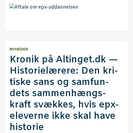
NYHEDER
Kro­nik på Altinget.dk —
Histo­ri­e­læ­re­re: Den kri­
ti­ske sans og sam­fun­
dets sam­men­hængs­
kraft svæk­kes, hvis epx-
ele­ver­ne ikke skal have
historie