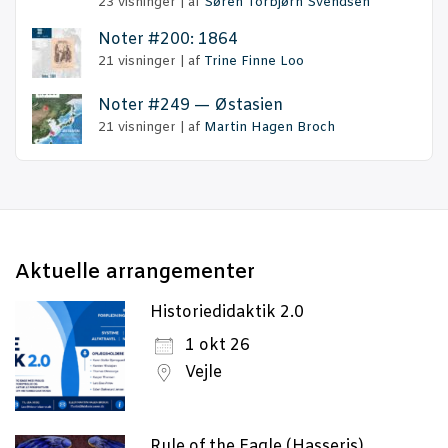
23 visninger
|
af
Søren Torbjørn Svendsen
Noter #200: 1864
21 visninger
|
af
Trine Finne Loo
Noter #249 — Østasien
21 visninger
|
af
Martin Hagen Broch
Aktu­el­le arrangementer
Historiedidaktik 2.0
1 okt 26
Vejle
Rule of the Eagle (Hasseris)