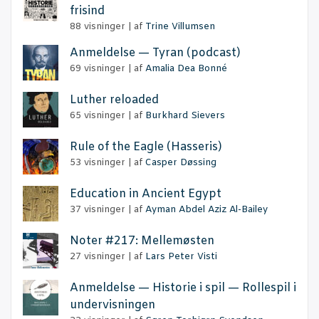
frisind
88 visninger
|
af
Trine Villumsen
Anmel­del­se — Tyran (podcast)
69 visninger
|
af
Amalia Dea Bonné
Lut­her reloaded
65 visninger
|
af
Burkhard Sievers
Rule of the Eag­le (Has­se­ris)
53 visninger
|
af
Casper Døssing
Educa­tion in Anci­ent Egypt
37 visninger
|
af
Ayman Abdel Aziz Al-Bailey
Noter #217: Mellemøsten
27 visninger
|
af
Lars Peter Visti
Anmel­del­se — Histo­rie i spil — Rol­le­spil i
undervisningen