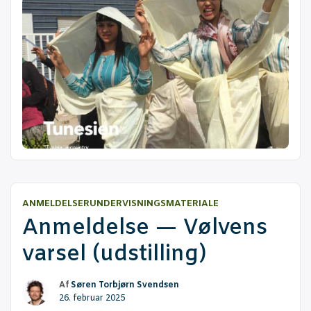
ANMELDELSER
UNDERVISNINGSMATERIALE
Anmel­del­se — Vøl­vens
var­sel (udstil­ling)
Af
Søren Torbjørn Svendsen
26. februar 2025