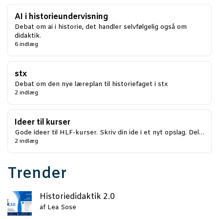
AI i historieundervisning
Debat om ai i historie, det handler selvfølgelig også om
didaktik.
6 indlæg
stx
Debat om den nye læreplan til historiefaget i stx
2 indlæg
Ideer til kurser
Gode ideer til HLF-kurser. Skriv din ide i et nyt opslag. Del…
2 indlæg
Trender
Histo­ri­e­di­dak­tik 2.0
af
Lea Sose