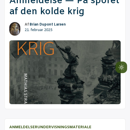
Anmel­del­se — På spo­ret
af den kol­de krig
Af
Brian Dupont Larsen
21. februar 2025
Lig
mo
(cli
to
swi
to
dar
ANMELDELSER
UNDERVISNINGSMATERIALE