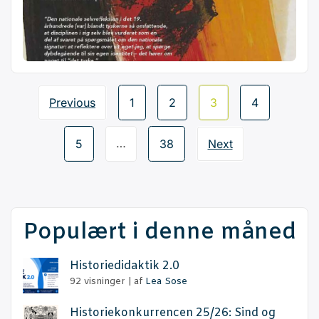
Page
Previous
1
2
3
4
navigation
…
5
38
Next
Populært i denne måned
Histo­ri­e­di­dak­tik 2.0
92 visninger
|
af
Lea Sose
Histo­rie­kon­kur­ren­cen 25/26: Sind og