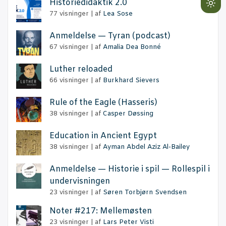
Histo­ri­e­di­dak­tik 2.0
Lig
77 visninger
|
af
Lea Sose
mo
(cli
Anmel­del­se — Tyran (podcast)
to
67 visninger
|
af
Amalia Dea Bonné
swi
Lut­her reloaded
to
66 visninger
|
af
Burkhard Sievers
dar
Rule of the Eag­le (Has­se­ris)
38 visninger
|
af
Casper Døssing
Educa­tion in Anci­ent Egypt
38 visninger
|
af
Ayman Abdel Aziz Al-Bailey
Anmel­del­se — Histo­rie i spil — Rol­le­spil i
undervisningen
23 visninger
|
af
Søren Torbjørn Svendsen
Noter #217: Mellemøsten
23 visninger
|
af
Lars Peter Visti