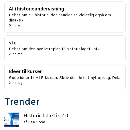
AI i historieundervisning
Debat om ai i historie, det handler selvfølgelig også om
didaktik.
6 indlæg
stx
Debat om den nye læreplan til historiefaget i stx
2 indlæg
Ideer til kurser
Gode ideer til HLF-kurser. Skriv din ide i et nyt opslag. Del…
2 indlæg
Trender
Histo­ri­e­di­dak­tik 2.0
af
Lea Sose