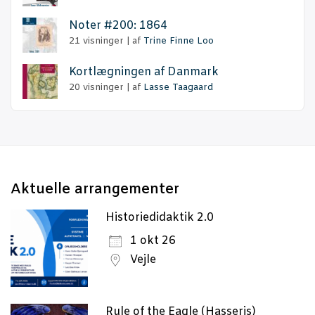
Noter #200: 1864
21 visninger
|
af
Trine Finne Loo
Kort­læg­nin­gen af Danmark
20 visninger
|
af
Lasse Taagaard
Aktu­el­le arrangementer
Historiedidaktik 2.0
1 okt 26
Vejle
Rule of the Eagle (Hasseris)