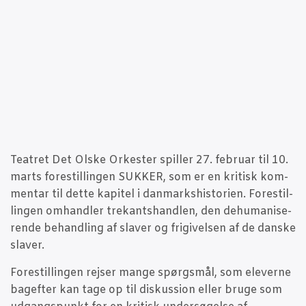
Tea­tret Det Olske Orke­ster spil­ler 27. febru­ar til 10.
marts fore­stil­lin­gen SUKKER, som er en kri­tisk kom­
men­tar til det­te kapi­tel i dan­marks­hi­sto­ri­en. Fore­stil­
lin­gen omhand­ler tre­kants­hand­len, den dehu­ma­ni­se­
ren­de behand­ling af sla­ver og fri­gi­vel­sen af de dan­ske
slaver.
Fore­stil­lin­gen rej­ser man­ge spørgs­mål, som ele­ver­ne
bag­ef­ter kan tage op til dis­kus­sion eller bru­ge som