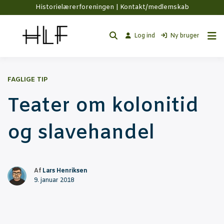
Historielærerforeningen |
Kontakt/medlemskab
Log ind
Ny bruger
FAGLIGE TIP
Tea­ter om kolo­ni­tid
og slavehandel
Af
Lars Henriksen
9. januar 2018