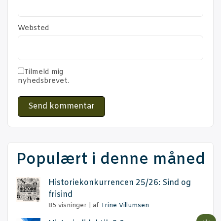
Websted
Tilmeld mig
nyhedsbrevet.
Populært i denne måned
Histo­rie­kon­kur­ren­cen 25/26: Sind og
frisind
85 visninger
|
af
Trine Villumsen