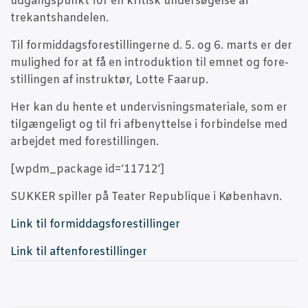
udgangs­punkt for en kri­tisk under­sø­gel­se af
trekantshandelen.
Til for­mid­dags­fo­re­stil­lin­ger­ne d. 5. og 6. marts er der
mulig­hed for at få en intro­duk­tion til emnet og fore­
stil­lin­gen af instruk­tør, Lot­te Faarup.
Her kan du hen­te et under­vis­nings­ma­te­ri­a­le, som er
til­gæn­ge­ligt og til fri afbe­nyt­tel­se i for­bin­del­se med
arbej­det med forestillingen.
[wpdm_package id=‘11712’]
SUKKER spil­ler på Tea­ter Repu­blique i København.
Link til formiddagsforestillinger
Link til aftenforestillinger