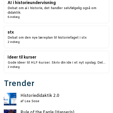
AI i historieundervisning
Debat om ai i historie, det handler selvfølgelig også om
didaktik.
6 indlæg
stx
Debat om den nye læreplan til historiefaget i stx
2 indlæg
Ideer til kurser
Gode ideer til HLF-kurser. Skriv din ide i et nyt opslag. Del…
2 indlæg
Trender
Histo­ri­e­di­dak­tik 2.0
af
Lea Sose
Rule of the Eag­le (Has­se­ris)