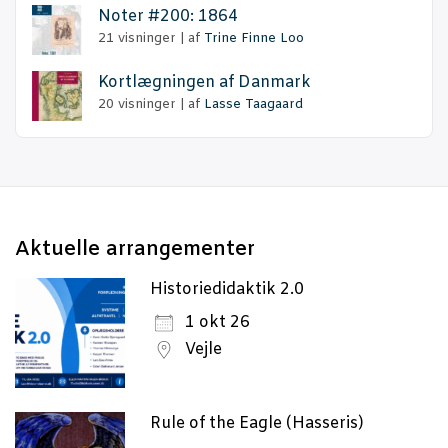
Noter #200: 1864
21 visninger
|
af
Trine Finne Loo
Kort­læg­nin­gen af Danmark
20 visninger
|
af
Lasse Taagaard
Aktu­el­le arrangementer
Historiedidaktik 2.0
1 okt 26
Vejle
Rule of the Eagle (Hasseris)