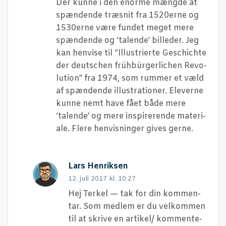
Der kun­ne i den enor­me mæng­de at
spæn­den­de træsnit fra 1520erne og
1530erne være fun­det meget mere
spæn­den­de og ‘talen­de’ bil­le­der. Jeg
kan hen­vi­se til “Illu­stri­er­te Ges­chi­ch­te
der deut­schen frühbür­ger­li­chen Revo­
lu­tion” fra 1974, som rum­mer et væld
af spæn­den­de illu­stra­tio­ner. Ele­ver­ne
kun­ne nemt have fået både mere
‘talen­de’ og mere inspi­re­ren­de mate­ri­
a­le. Fle­re hen­vis­nin­ger gives gerne.
Lars Henriksen
12. juli 2017 kl. 10:27
Hej Ter­kel — tak for din kom­men­
tar. Som med­lem er du vel­kom­men
til at skri­ve en artikel/ kom­men­te­