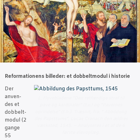
Refor­ma­tio­nens bil­le­der: et dob­belt­mo­dul i historie
Der
anven­
1. Fly­ve­bla­de­ne ”Den ret­fær­di­ge straf til
des et
pave og kar­di­na­ler” (t.v.) og ”Paver­nes
dob­belt­
oprin­del­se” (t.h.). Træsnit, fra: ” Abbil­dung
des Pap­st­tums”, Lucas Cra­nach den ældres
mo­dul (2
værk­sted, 1545. – Ana­ly­se­res i et af de 6
gan­ge
før­ste elevoplæg.
55