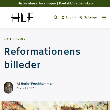
Historielærerforeningen |
Kontakt/medlemskab
Log ind
Ny bruger
LUTHER 2017
Refor­ma­tio­nens
billeder
Af
Herluf Forchhammer
1. april 2017