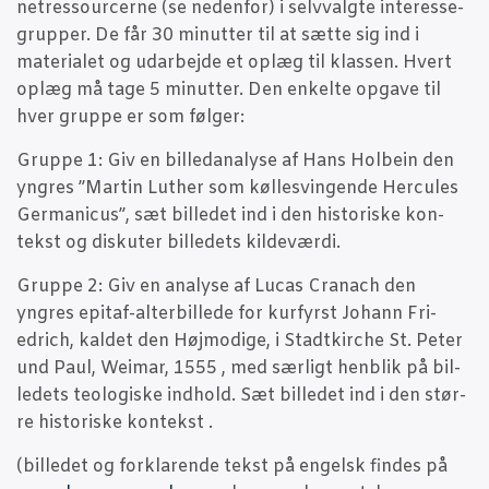
netres­sour­cer­ne (se neden­for) i selvvalg­te inter­es­se­
grup­per. De får 30 minut­ter til at sæt­te sig ind i
mate­ri­a­let og udar­bej­de et oplæg til klas­sen. Hvert
oplæg må tage 5 minut­ter. Den enkel­te opga­ve til
hver grup­pe er som følger:
Grup­pe 1: Giv en bil­le­d­a­na­ly­se af Hans Hol­be­in den
yngres ”Mar­tin Lut­her som køl­lesvin­gen­de Her­cu­les
Ger­ma­ni­cus”, sæt bil­le­det ind i den histo­ri­ske kon­
tekst og dis­ku­ter bil­le­dets kildeværdi.
Grup­pe 2: Giv en ana­ly­se af Lucas Cra­nach den
yngres epi­taf-alter­bil­le­de for kur­fyrst Johann Fri­
edrich, kal­det den Høj­mo­di­ge, i Stadt­kir­che St. Peter
und Paul, Wei­mar, 1555 , med sær­ligt hen­blik på bil­
le­dets teo­lo­gi­ske ind­hold. Sæt bil­le­det ind i den stør­
re histo­ri­ske kontekst .
(bil­le­det og for­kla­ren­de tekst på engelsk fin­des på