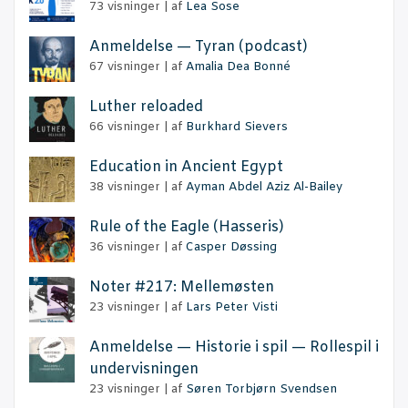
73 visninger
|
af
Lea Sose
Anmel­del­se — Tyran (podcast)
67 visninger
|
af
Amalia Dea Bonné
Lut­her reloaded
66 visninger
|
af
Burkhard Sievers
Educa­tion in Anci­ent Egypt
38 visninger
|
af
Ayman Abdel Aziz Al-Bailey
Rule of the Eag­le (Has­se­ris)
36 visninger
|
af
Casper Døssing
Noter #217: Mellemøsten
23 visninger
|
af
Lars Peter Visti
Anmel­del­se — Histo­rie i spil — Rol­le­spil i
undervisningen
23 visninger
|
af
Søren Torbjørn Svendsen