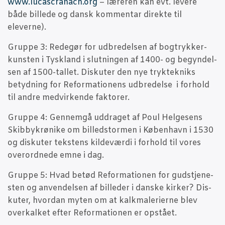
www.lucascranach.org
– lære­ren kan evt. leve­re
både bil­le­de og dansk kom­men­tar direk­te til
eleverne).
Grup­pe 3: Rede­gør for udbre­del­sen af bog­tryk­ker­
kun­sten i Tys­kland i slut­nin­gen af 1400- og begyn­del­
sen af 1500-tal­let. Dis­ku­ter den nye tryk­tek­niks
betyd­ning for Refor­ma­tio­nens udbre­del­se i for­hold
til andre med­vir­ken­de faktorer.
Grup­pe 4: Gen­nem­gå uddra­get af Poul Hel­ge­sens
Ski­b­bykrø­ni­ke om bil­led­stormen i Køben­havn i 1530
og dis­ku­ter tek­stens kil­de­vær­di i for­hold til vores
over­ord­ne­de emne i dag.
Grup­pe 5: Hvad betød Refor­ma­tio­nen for gud­stje­ne­
sten og anven­del­sen af bil­le­der i dan­ske kir­ker? Dis­
ku­ter, hvor­dan myten om at kal­k­ma­le­ri­er­ne blev
over­kal­ket efter Refor­ma­tio­nen er opstået.