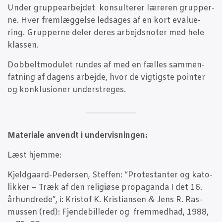
Under grup­pe­ar­bej­det kon­sul­te­rer lære­ren grup­per­
ne. Hver frem­læg­gel­se ledsa­ges af en kort eva­lu­e­
ring. Grup­per­ne deler deres arbejds­no­ter med hele
klassen.
Dob­belt­mo­du­let run­des af med en fæl­les sam­men­
fat­ning af dagens arbej­de, hvor de vig­tig­ste poin­ter
og kon­klu­sio­ner understreges.
Mate­ri­a­le anvendt i undervisningen:
Læst hjem­me:
Kjeld­gaard-Peder­sen, Stef­fen: “Pro­te­stan­ter og kato­
lik­ker – Træk af den reli­gi­øse pro­pa­gan­da I det 16.
&
århund­re­de”, i: Kri­stof K. Kri­sti­an­sen
Jens R. Ras­
mus­sen (red): Fjen­de­bil­le­der og frem­med­had, 1988,