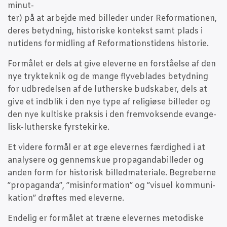
minut­
ter) på at arbej­de med bil­le­der under Refor­ma­tio­nen,
deres betyd­ning, histo­ri­ske kon­tekst samt plads i
nuti­dens for­mid­ling af Refor­ma­tion­s­ti­dens historie.
For­må­let er dels at give ele­ver­ne en for­stå­el­se af den
nye tryk­tek­nik og de man­ge fly­ve­bla­des betyd­ning
for udbre­del­sen af de lut­her­ske bud­ska­ber, dels at
give et ind­blik i den nye type af reli­gi­øse bil­le­der og
den nye kul­ti­ske prak­sis i den frem­vok­sen­de evan­ge­
lisk-lut­her­ske fyrstekirke.
Et vide­re for­mål er at øge ele­ver­nes fær­dig­hed i at
ana­ly­se­re og gen­nem­skue pro­pa­gan­da­bil­le­der og
anden form for histo­risk bil­led­ma­te­ri­a­le. Begre­ber­ne
”pro­pa­gan­da”, ”mis­in­for­ma­tion” og ”visu­el kom­mu­ni­
ka­tion” drøf­tes med eleverne.
Ende­lig er for­må­let at træ­ne ele­ver­nes meto­di­ske