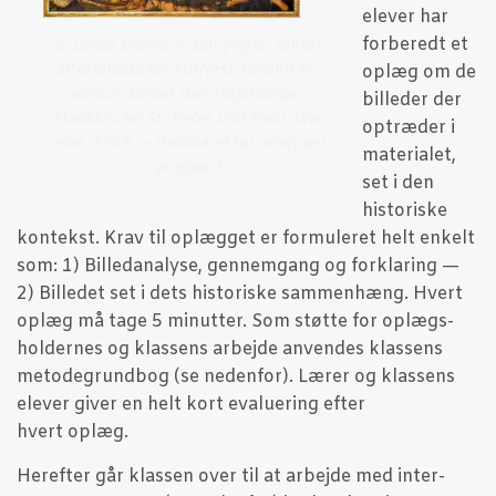
ele­ver har
for­be­redt et
2. Lucas Cra­nach den yngre: Epi­taf-
alter­bil­le­de for kur­fyrst Johann Fri­
oplæg om de
edrich, kal­det den Høj­mo­di­ge, i
bil­le­der der
Stadt­kir­che St. Peter und Paul, Wei­
optræ­der i
mar, 1555. – Gen­stand for ana­ly­se i
mate­ri­a­let,
grup­pe 2.
set i den
histo­ri­ske
kon­tekst. Krav til oplæg­get er for­mu­le­ret helt enkelt
som: 1) Bil­le­d­a­na­ly­se, gen­nem­gang og for­kla­ring —
2) Bil­le­det set i dets histo­ri­ske sam­men­hæng. Hvert
oplæg må tage 5 minut­ter. Som støt­te for oplægs­
hol­der­nes og klas­sens arbej­de anven­des klas­sens
meto­de­grund­bog (se neden­for). Lærer og klas­sens
ele­ver giver en helt kort eva­lu­e­ring efter
hvert oplæg.
Her­ef­ter går klas­sen over til at arbej­de med inter­