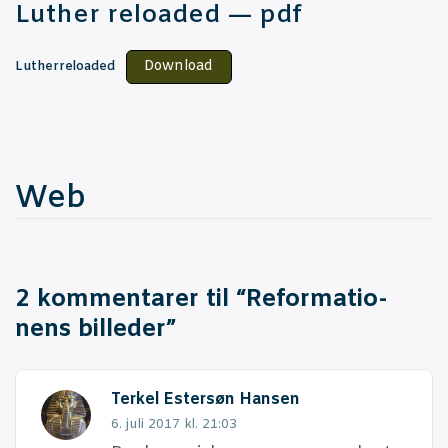
Lut­her relo­a­ded — pdf
Down­lo­ad
Lut­her­re­lo­a­ded
Web
2 kommentarer til “
Refor­ma­tio­
nens billeder
”
Terkel Estersøn Hansen
6. juli 2017 kl. 21:03