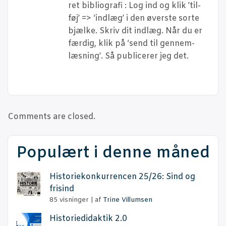
ret bibli­o­gra­fi : Log ind og klik ’til­
føj’ => ‘ind­læg’ i den øver­ste sor­te
bjæl­ke. Skriv dit ind­læg. Når du er
fær­dig, klik på ‘send til gen­nem­
læs­ning’. Så publi­ce­rer jeg det.
Comments are closed.
Populært i denne måned
Histo­rie­kon­kur­ren­cen 25/26: Sind og
frisind
85 visninger
|
af
Trine Villumsen
Histo­ri­e­di­dak­tik 2.0