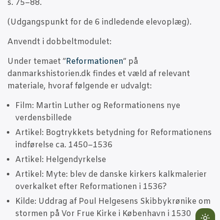
s. 75–88.
(Udgangs­punkt for de 6 ind­le­den­de elevoplæg).
Anvendt i dobbeltmodulet:
Under tema­et ”
Refor­ma­tio­nen
” på
danmarkshistorien.dk fin­des et væld af rele­vant
mate­ri­a­le, hvoraf føl­gen­de er udvalgt:
Film: Mar­tin Lut­her og Refor­ma­tio­nens nye
verdensbillede
Arti­kel: Bog­tryk­kets betyd­ning for Refor­ma­tio­nens
ind­fø­rel­se ca. 1450–1536
Arti­kel: Helgendyrkelse
Arti­kel: Myte: blev de dan­ske kir­kers kal­k­ma­le­ri­er
over­kal­ket efter Refor­ma­tio­nen i 1536?
Kil­de: Uddrag af Poul Hel­ge­sens Ski­b­bykrø­ni­ke om
stormen på Vor Frue Kir­ke i Køben­havn i 1530