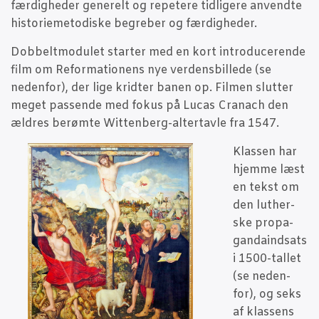
fær­dig­he­der gene­relt og repe­te­re tid­li­ge­re anvend­te
histo­ri­e­me­to­di­ske begre­ber og færdigheder.
Dob­belt­mo­du­let star­ter med en kort intro­du­ce­ren­de
film om Refor­ma­tio­nens nye ver­dens­bil­le­de (se
neden­for), der lige krid­ter banen op. Fil­men slut­ter
meget pas­sen­de med fokus på Lucas Cra­nach den
ældres berøm­te Wit­ten­berg-altertav­le fra 1547.
Klas­sen har
hjem­me læst
en tekst om
den lut­her­
ske pro­pa­
gan­daind­sats
i 1500-tal­let
(se neden­
for), og seks
af klas­sens