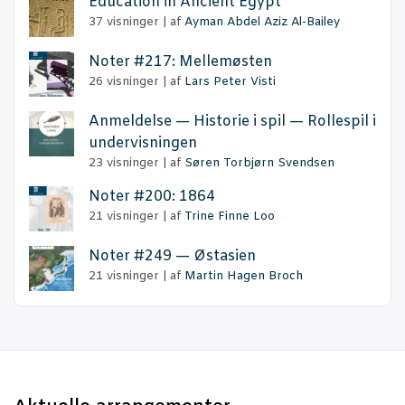
Educa­tion in Anci­ent Egypt
37 visninger
|
af
Ayman Abdel Aziz Al-Bailey
Noter #217: Mellemøsten
26 visninger
|
af
Lars Peter Visti
Anmel­del­se — Histo­rie i spil — Rol­le­spil i
undervisningen
23 visninger
|
af
Søren Torbjørn Svendsen
Noter #200: 1864
21 visninger
|
af
Trine Finne Loo
Noter #249 — Østasien
21 visninger
|
af
Martin Hagen Broch