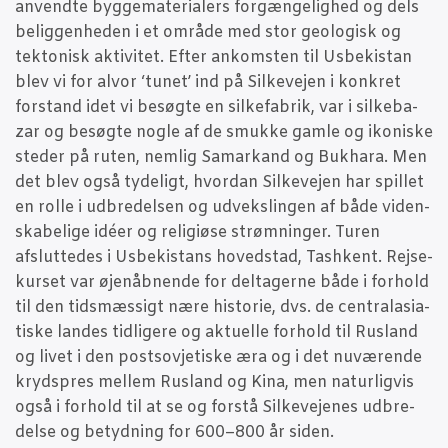
anvend­te byg­ge­ma­te­ri­a­lers for­gæn­ge­lig­hed og dels
belig­gen­he­den i et områ­de med stor geo­lo­gisk og
tek­to­nisk akti­vi­tet. Efter ankom­sten til Usbe­ki­stan
blev vi for alvor ‘tunet’ ind på Sil­ke­vej­en i kon­kret
for­stand idet vi besøg­te en sil­ke­fa­brik, var i sil­ke­ba­
zar og besøg­te nog­le af de smuk­ke gam­le og iko­ni­ske
ste­der på ruten, nem­lig Samar­kand og Buk­ha­ra. Men
det blev også tyde­ligt, hvor­dan Sil­ke­vej­en har spil­let
en rol­le i udbre­del­sen og udveks­lin­gen af både viden­
ska­be­li­ge idéer og reli­gi­øse strøm­nin­ger. Turen
afslut­te­des i Usbe­ki­stans hoved­stad, Tas­hkent. Rej­se­
kur­set var øjenåb­nen­de for del­ta­ger­ne både i for­hold
til den tids­mæs­sigt nære histo­rie, dvs. de cen­tra­la­si­a­
ti­ske lan­des tid­li­ge­re og aktu­el­le for­hold til Rusland
og livet i den postsov­je­ti­ske æra og i det nuvæ­ren­de
krydspres mel­lem Rusland og Kina, men natur­lig­vis
også i for­hold til at se og for­stå Sil­ke­ve­je­nes udbre­
del­se og betyd­ning for 600–800 år siden.