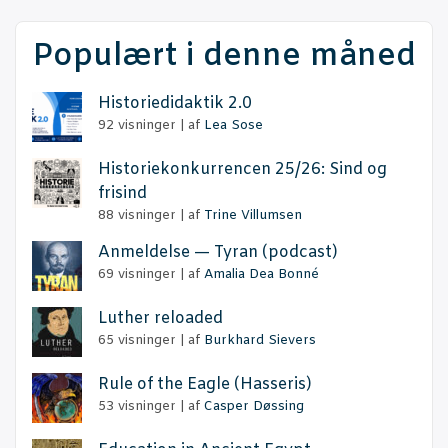
Populært i denne måned
Histo­ri­e­di­dak­tik 2.0
92 visninger
|
af
Lea Sose
Histo­rie­kon­kur­ren­cen 25/26: Sind og
frisind
88 visninger
|
af
Trine Villumsen
Anmel­del­se — Tyran (podcast)
69 visninger
|
af
Amalia Dea Bonné
Lut­her reloaded
65 visninger
|
af
Burkhard Sievers
Rule of the Eag­le (Has­se­ris)
53 visninger
|
af
Casper Døssing