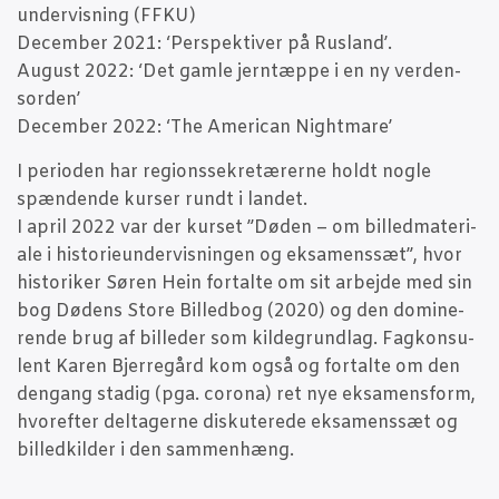
to
under­vis­ning (FFKU)
dar
Decem­ber 2021: ‘Per­spek­ti­ver på Rusland’.
August 2022: ‘Det gam­le jer­n­tæp­pe i en ny ver­den­
sor­den’
Decem­ber 2022: ‘The Ame­ri­can Nightmare’
I peri­o­den har regions­se­kre­tæ­rer­ne holdt nog­le
spæn­den­de kur­ser rundt i lan­det.
I april 2022 var der kur­set ”Døden – om bil­led­ma­te­ri­
a­le i histo­ri­e­un­der­vis­nin­gen og eksa­mens­sæt”, hvor
histo­ri­ker Søren Hein for­tal­te om sit arbej­de med sin
bog Døde­ns Sto­re Bil­led­bog (2020) og den domi­ne­
ren­de brug af bil­le­der som kil­de­grund­lag. Fag­kon­su­
lent Karen Bjer­re­gård kom også og for­tal­te om den
den­gang sta­dig (pga. cor­o­na) ret nye eksa­mens­form,
hvor­ef­ter del­ta­ger­ne dis­ku­te­re­de eksa­mens­sæt og
bil­led­kil­der i den sammenhæng.