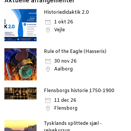
Aktu­el­le arrangementer
Historiedidaktik 2.0
1 okt 26
Vejle
Rule of the Eagle (Hasseris)
30 nov 26
Aalborg
Flensborgs historie 1750-1900
11 dec 26
Flensborg
Tysklands splittede sjæl -
rejsekursus