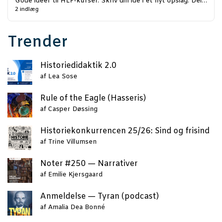
Gode ideer til HLF-kurser. Skriv din ide i et nyt opslag. Del…
2 indlæg
Trender
Histo­ri­e­di­dak­tik 2.0
af
Lea Sose
Rule of the Eag­le (Has­se­ris)
af
Casper Døssing
Histo­rie­kon­kur­ren­cen 25/26: Sind og frisind
af
Trine Villumsen
Noter #250 — Narrativer
af
Emilie Kjersgaard
Anmel­del­se — Tyran (podcast)
af
Amalia Dea Bonné