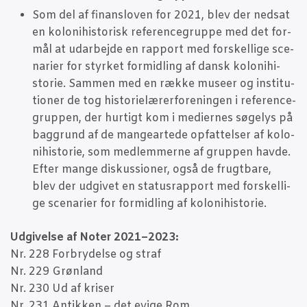
Som del af finans­lo­ven for 2021, blev der ned­sat
en kolo­ni­hi­sto­risk refe­ren­ce­grup­pe med det for­
mål at udar­bej­de en rap­port med for­skel­li­ge sce­
na­ri­er for styr­ket for­mid­ling af dansk kolo­ni­hi­
sto­rie. Sam­men med en ræk­ke muse­er og insti­tu­
tio­ner de tog histo­ri­e­læ­rer­for­e­nin­gen i refe­ren­ce­
grup­pen, der hur­tigt kom i medi­er­nes søge­lys på
bag­grund af de man­gear­te­de opfat­tel­ser af kolo­
ni­hi­sto­rie, som med­lem­mer­ne af grup­pen hav­de.
Efter man­ge dis­kus­sio­ner, også de frugt­ba­re,
blev der udgi­vet en sta­tus­rap­port med for­skel­li­
ge sce­na­ri­er for for­mid­ling af kolonihistorie.
Udgi­vel­se af Noter 2021–2023:
Nr. 228 For­bry­del­se og straf
Nr. 229 Grøn­land
Nr. 230 Ud af kri­ser
Nr. 231 Antik­ken – det evi­ge Rom