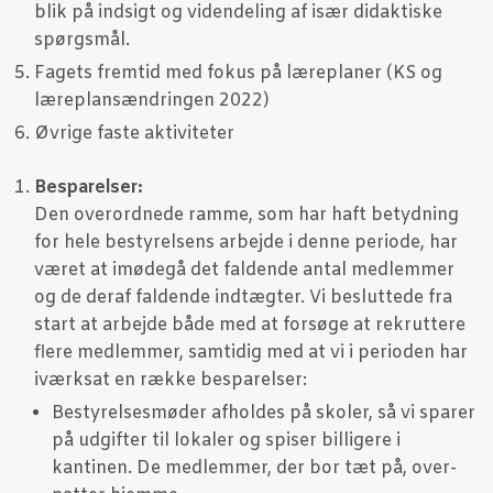
blik på ind­sigt og viden­de­ling af især didak­ti­ske
spørgsmål.
Fagets frem­tid med fokus på lære­pla­ner (KS og
lære­plans­æn­drin­gen 2022)
Øvri­ge faste aktiviteter
Bespa­rel­ser:
Den over­ord­ne­de ram­me, som har haft betyd­ning
for hele besty­rel­sens arbej­de i den­ne peri­o­de, har
været at imø­de­gå det fal­den­de antal med­lem­mer
og de der­af fal­den­de ind­tæg­ter. Vi beslut­te­de fra
start at arbej­de både med at for­sø­ge at rek­rut­te­re
fle­re med­lem­mer, sam­ti­dig med at vi i peri­o­den har
iværk­sat en ræk­ke besparelser:
Besty­rel­ses­mø­der afhol­des på sko­ler, så vi spa­rer
på udgif­ter til loka­ler og spi­ser bil­li­ge­re i
kan­ti­nen. De med­lem­mer, der bor tæt på, over­