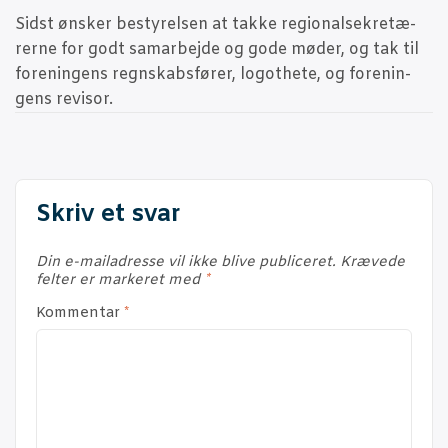
Sidst ønsker besty­rel­sen at tak­ke regio­nal­se­kre­tæ­
rer­ne for godt sam­ar­bej­de og gode møder, og tak til
for­e­nin­gens regn­skabs­fø­rer, log­o­the­te, og for­e­nin­
gens revisor.
Skriv et svar
Din e-mailadresse vil ikke blive publiceret.
Krævede
felter er markeret med
*
Kommentar
*