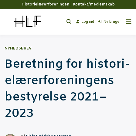
Historielærerforeningen |
Kontakt/medlemskab
Log ind
Ny bruger
NYHEDSBREV
Beret­ning for histo­ri­
e­læ­rer­for­e­nin­gens
besty­rel­se 2021–
2023