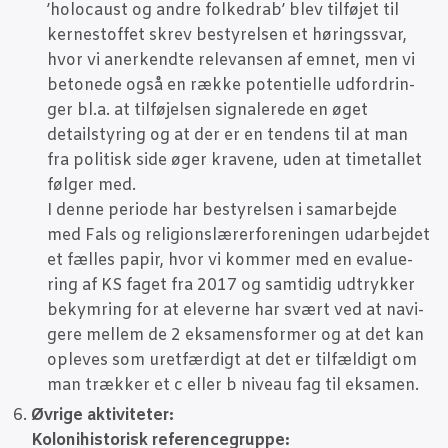
’holo­caust og andre fol­ked­rab’ blev til­fø­jet til
ker­ne­stof­fet skrev besty­rel­sen et hørings­svar,
hvor vi aner­kend­te rele­van­sen af emnet, men vi
beto­ne­de også en ræk­ke poten­ti­el­le udfor­drin­
ger bl.a. at til­fø­jel­sen sig­na­le­re­de en øget
detailsty­ring og at der er en ten­dens til at man
fra poli­tisk side øger kra­ve­ne, uden at time­tal­let
føl­ger med.
I den­ne peri­o­de har besty­rel­sen i sam­ar­bej­de
med Fals og reli­gions­læ­rer­for­e­nin­gen udar­bej­det
et fæl­les papir, hvor vi kom­mer med en eva­lu­e­
ring af KS faget fra 2017 og sam­ti­dig udtryk­ker
bekym­ring for at ele­ver­ne har svært ved at navi­
ge­re mel­lem de 2 eksa­mens­for­mer og at det kan
ople­ves som uret­fær­digt at det er til­fæl­digt om
man træk­ker et c eller b niveau fag til eksamen.
Øvri­ge akti­vi­te­ter:
Kolo­ni­hi­sto­risk referencegruppe: