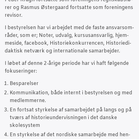
rer og Ras­mus Øster­gaard fort­sat­te som for­e­nin­gens
revisor.
I besty­rel­sen har vi arbej­det med de faste ansvars­om­
rå­der, som er; Noter, udvalg, kur­sus­ansvar­lig, hjem­
mesi­de, face­book, Histo­rie­kon­kur­ren­cen, Histo­ri­e­di­
dak­tisk net­værk og inter­na­tio­na­le samarbejder.
I løbet af den­ne 2‑årige peri­o­de har vi haft føl­gen­de
fokuseringer:
Bespa­rel­ser
Kom­mu­ni­ka­tion, både inter­nt i besty­rel­sen og med
medlemmerne.
En fort­sat styr­kel­se af sam­ar­bej­det på langs og på
tværs af histo­ri­e­un­der­vis­nin­gen i det dan­ske
skolesystem
En styr­kel­se af det nor­di­ske sam­ar­bej­de med hen­