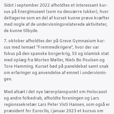
Sidst i sep­tem­ber 2022 afhold­tes et inter­es­sant kur­
sus på Ener­gi­mu­se­et (som nu desvær­re luk­ker), hvor
del­ta­ger­ne som en del af kur­set kun­ne prø­ve kræf­ter
med nog­le af de under­vis­nings­re­la­te­re­de akti­vi­te­ter,
de kun­ne tilbyde.
7. okto­ber afhold­tes der på Gre­ve Gym­na­si­um kur­
sus med tema­et ”Frem­med­kri­ge­re”, hvor der var
fokus på den span­ske bor­ger­krig, SS og isla­misk stat
med oplæg fra Mor­ten Møl­ler, Niels Bo Poul­sen og
Tore Ham­m­ing. Kur­set bød på panel­de­bat samt snak
om erfa­rin­ger og anven­del­se af emnet i under­vis­nin­
gen.
Med afsæt i det nye lærer­plans­punkt om Holo­caust
og andre fol­ked­rab, afhold­te for­e­nin­gen og Lars
regions­se­kre­tær Lars Peter Visti Han­sen, som også er
præ­si­dent for Euro­clio, i janu­ar 2023 et kur­sus om