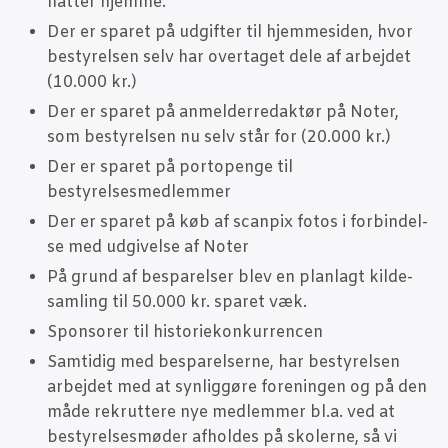
nat­ter hjemme.
Der er spa­ret på udgif­ter til hjem­mesi­den, hvor
besty­rel­sen selv har over­ta­get dele af arbej­det
(10.000 kr.)
Der er spa­ret på anmel­der­re­dak­tør på Noter,
som besty­rel­sen nu selv står for (20.000 kr.)
Der er spa­ret på por­to­pen­ge til
bestyrelsesmedlemmer
Der er spa­ret på køb af scan­pix fotos i for­bin­del­
se med udgi­vel­se af Noter
På grund af bespa­rel­ser blev en plan­lagt kil­de­
sam­ling til 50.000 kr. spa­ret væk.
Sponso­rer til historiekonkurrencen
Sam­ti­dig med bespa­rel­ser­ne, har besty­rel­sen
arbej­det med at syn­lig­gø­re for­e­nin­gen og på den
måde rek­rut­te­re nye med­lem­mer bl.a. ved at
besty­rel­ses­mø­der afhol­des på sko­ler­ne, så vi