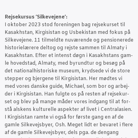
Rej­se­kur­sus ’Sil­ke­ve­je­ne’:
I okto­ber 2023 stod for­e­nin­gen bag rej­se­kur­set til
Kasak­h­stan, Kir­gi­si­stan og Usbe­ki­stan med fokus på
Sil­ke­ve­je­ne. 11 til­meld­te nuvæ­ren­de og pen­sio­ne­re­de
histo­ri­e­læ­re­re delt­og og rej­ste sam­men til Almaty i
Kasak­h­stan. Efter et intenst døgn i Kasak­h­stans gam­
le hoved­stad, Almaty, med byrund­t­ur og besøg på
det natio­nal­hi­sto­ri­ske muse­um, kryd­se­de vi de sto­re
step­per og bjer­ge­ne til Kir­gi­si­stan. Her mød­tes vi
med vores dan­ske gui­de, Micha­el, som bor og arbej­
der i Kir­gi­si­stan. Han fulg­te os på resten af rej­se­kur­
set og blev på man­ge måder vores ind­gang til at for­
stå alskens kul­tu­rel­le aspek­ter af livet i Cen­tra­la­si­en.
I Kir­gi­si­stan ram­te vi også for før­ste gang en af de
gam­le Sil­ke­vejs­by­er, Osh. Meget lidt er beva­ret i fle­re
af de gam­le Sil­ke­vejs­by­er, dels pga. de den­gang