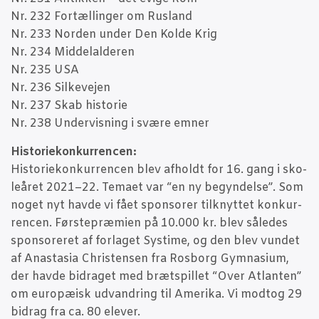
Nr. 232 For­tæl­lin­ger om Rusland
Nr. 233 Nor­den under Den Kol­de Krig
Nr. 234 Mid­delal­de­ren
Nr. 235 USA
Nr. 236 Sil­ke­vej­en
Nr. 237 Skab histo­rie
Nr. 238 Under­vis­ning i svæ­re emner
Histo­rie­kon­kur­ren­cen:
Histo­rie­kon­kur­ren­cen blev afholdt for 16. gang i sko­
le­å­ret 2021–22. Tema­et var “en ny begyn­del­se”. Som
noget nyt hav­de vi fået sponso­rer til­knyt­tet kon­kur­
ren­cen. Før­ste­præ­mi­en på 10.000 kr. blev såle­des
sponso­re­ret af for­la­get Systi­me, og den blev vun­det
af Anast­a­sia Chri­sten­sen fra Ros­borg Gym­na­si­um,
der hav­de bidra­get med bræt­spil­let “Over Atlan­ten”
om euro­pæ­isk udvan­dring til Ame­ri­ka. Vi modt­og 29
bidrag fra ca. 80 ele­ver.