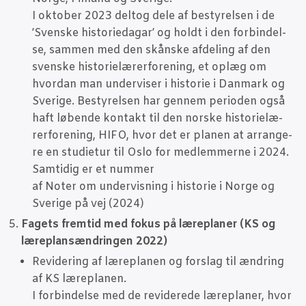
I okto­ber 2023 delt­og dele af besty­rel­sen i de
’Sven­ske histo­ri­e­da­gar’ og holdt i den for­bin­del­
se, sam­men med den skån­ske afde­ling af den
sven­ske histo­ri­e­læ­rer­for­e­ning, et oplæg om
hvor­dan man under­vi­ser i histo­rie i Dan­mark og
Sve­ri­ge. Besty­rel­sen har gen­nem peri­o­den også
haft løben­de kon­takt til den nor­ske histo­ri­e­læ­
rer­for­e­ning, HIFO, hvor det er pla­nen at arran­ge­
re en stu­di­e­tur til Oslo for med­lem­mer­ne i 2024.
Sam­ti­dig er et num­mer
af Noter om under­vis­ning i histo­rie i Nor­ge og
Sve­ri­ge på vej (2024)
Fagets frem­tid med fokus på lære­pla­ner (KS og
lære­plans­æn­drin­gen 2022)
Revi­de­ring af lære­pla­nen og for­slag til ændring
af KS lære­pla­nen.
I for­bin­del­se med de revi­de­re­de lære­pla­ner, hvor