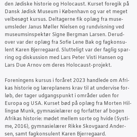
den Jødi­ske histo­rie og Holo­caust. Kur­set fore­gik på
Dansk Jødisk Muse­um i Køben­havn og var et meget
vel­be­søgt kur­sus. Del­ta­ger­ne fik oplæg fra muse­
ums­le­der Janus Møl­ler Niel­sen og rund­vis­ning ved
muse­ums­in­spek­tør Sig­ne Berg­man Lar­sen. Der­u­d­
over var der oplæg fra Sofie Lene Bak og fag­kon­su­
lent Karen Bjer­re­gaard. Slut­te­ligt var der fag­lig spar­
ring og dis­kus­sion med Lars Peter Visti Han­sen og
Lars Due Arnov om deres Holo­caust-pro­jekt.
For­e­nin­gens kur­sus i for­å­ret 2023 hand­le­de om Afri­
kas histo­rie og lære­pla­nens krav til at under­vi­se for­
løb, der tager udgangs­punkt i områ­der uden for
Euro­pa og USA. Kur­set bød på oplæg fra Mor­ten Hil­
lingsø Munk, gym­na­si­e­læ­rer og for­fat­ter af bogen
Afri­kas histo­rie: mødet mel­lem sor­te og hvi­de (Systi­
me, 2016), gym­na­si­e­læ­rer Rik­ke Sko­v­gaard Ander­
sen, samt fag­kon­su­lent Karen Bjerregaard.