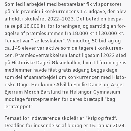
Som led i arbej­det med bespa­rel­ser fik vi sponso­rer
på alle præ­mi­er i kon­kur­ren­cens 17. udga­ve, der blev
afholdt i sko­le­å­ret 2022–2023. Det betød en bespa­
rel­se på 18.000 kr. for for­e­nin­gen, og sam­ti­dig en for­
ø­gel­se af præ­miesum­men fra 18.000 kr til 30.000 kr.
Tema­et var “fæl­les­ska­ber”. Vi modt­og 50 bidrag og
ca. 145 ele­ver var akti­ve som del­ta­ge­re i kon­kur­ren­
cen. Præ­mie­over­ræk­kel­sen fandt lige­som i 2022 sted
på Histo­ri­ske Dage i Øks­ne­hal­len, hvor­til for­e­nin­gens
med­lem­mer hav­de fået gra­tis adgang beg­ge dage
som del af sam­ar­bej­det om kon­kur­ren­cen med Histo­
ri­ske Dage. Her kun­ne Alvil­da Emi­lie Dani­el og Asger
Bjer­rum Mørch Bar­slund fra Hels­in­gør Gym­na­si­um
mod­ta­ge før­ste­præ­mi­en for deres bræt­spil “bag
jerntæppet”.
Tema­et for inde­væ­ren­de sko­le­år er “Krig og fred”.
Dead­li­ne for ind­sen­del­se af bidrag er 15. janu­ar 2024.