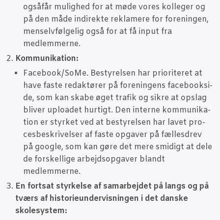
ogsåfår mulig­hed for at møde vores kol­le­ger og
på den måde indi­rek­te rek­la­me­re for for­e­nin­gen,
men­selv­føl­ge­lig også for at få input fra
medlemmerne.
Kom­mu­ni­ka­tion:
Facebook/SoMe. Besty­rel­sen har pri­o­ri­te­ret at
have faste redak­tø­rer på for­e­nin­gens face­book­si­
de, som kan ska­be øget tra­fik og sik­re at opslag
bli­ver uplo­a­det hur­tigt. Den inter­ne kom­mu­ni­ka­
tion er styr­ket ved at besty­rel­sen har lavet pro­
ces­be­skri­vel­ser af faste opga­ver på fæl­les­drev
på goog­le, som kan gøre det mere smi­digt at dele
de for­skel­li­ge arbejds­op­ga­ver blandt
medlemmerne.
En fort­sat styr­kel­se af sam­ar­bej­det på langs og på
tværs af histo­ri­e­un­der­vis­nin­gen i det dan­ske
skolesystem: