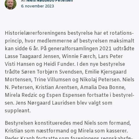
Af
Niels Nøddebo Petersen
6. november 2023
Histo­ri­e­læ­rer­for­e­nin­gens besty­rel­se har et rota­tions­
prin­cip, hvor med­lem­mer­ne af besty­rel­sen mak­si­malt
kan sid­de 6 år. På gene­ral­for­sam­lin­gen 2021 udt­rå­d­te
Las­se Taa­gaard Jen­sen, Win­nie Færch, Lars Peter
Visti Han­sen og Hei­di Fun­der. I den nye besty­rel­se
trå­d­te Søren Tor­b­jørn Svend­sen, Emi­lie Kjers­gaard
Mor­ten­sen, Tri­ne Vil­lum­sen og Niko­laj Peter­sen. Niels
N. Peter­sen, Kri­sti­an Arent­sen, Ama­lia Dea Bon­ne,
Mire­la Redzic og Espen Espen­sen fort­sat­te i besty­rel­
sen. Jens Nør­gaard Laurid­sen blev valgt som
suppleant.
Besty­rel­sen kon­sti­tu­e­re­des med Niels som for­mand,
Kri­sti­an som næst­for­mand og Mire­la som kas­se­rer.
Peder Kragh fort­sat­te som for­e­nin­gens regn­skabs­fø­