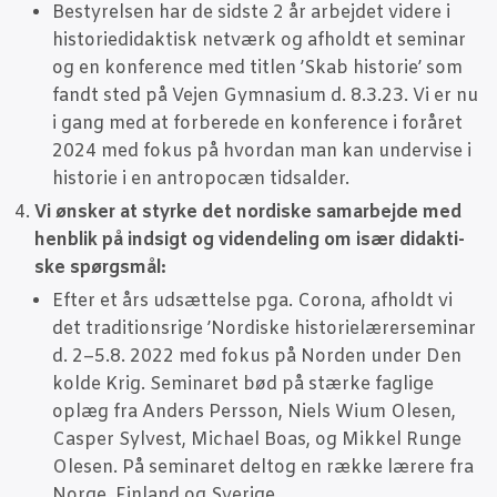
Besty­rel­sen har de sid­ste 2 år arbej­det vide­re i
histo­ri­e­di­dak­tisk net­værk og afholdt et semi­nar
og en kon­fe­ren­ce med tit­len ’Skab histo­rie’ som
fandt sted på Vej­en Gym­na­si­um d. 8.3.23. Vi er nu
i gang med at for­be­re­de en kon­fe­ren­ce i for­å­ret
2024 med fokus på hvor­dan man kan under­vi­se i
histo­rie i en antro­po­cæn tidsalder.
Vi ønsker at styr­ke det nor­di­ske sam­ar­bej­de med
hen­blik på ind­sigt og viden­de­ling om især didak­ti­
ske spørgsmål:
Efter et års udsæt­tel­se pga. Cor­o­na, afholdt vi
det tra­di­tions­ri­ge ’Nor­di­ske histo­ri­e­læ­rer­se­mi­nar
d. 2–5.8. 2022 med fokus på Nor­den under Den
kol­de Krig. Semi­na­ret bød på stær­ke fag­li­ge
oplæg fra Anders Per­s­son, Niels Wium Ole­sen,
Cas­per Syl­vest, Micha­el Boas, og Mik­kel Run­ge
Ole­sen. På semi­na­ret delt­og en ræk­ke lære­re fra
Nor­ge, Fin­land og Sve­ri­ge.