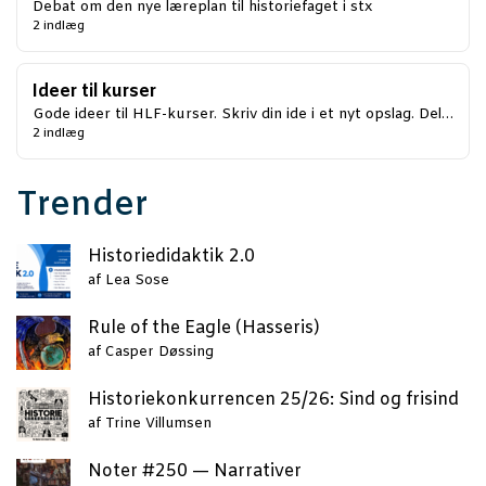
Debat om den nye læreplan til historiefaget i stx
2 indlæg
Ideer til kurser
Gode ideer til HLF-kurser. Skriv din ide i et nyt opslag. Del…
2 indlæg
Trender
Histo­ri­e­di­dak­tik 2.0
af
Lea Sose
Rule of the Eag­le (Has­se­ris)
af
Casper Døssing
Histo­rie­kon­kur­ren­cen 25/26: Sind og frisind
af
Trine Villumsen
Noter #250 — Narrativer