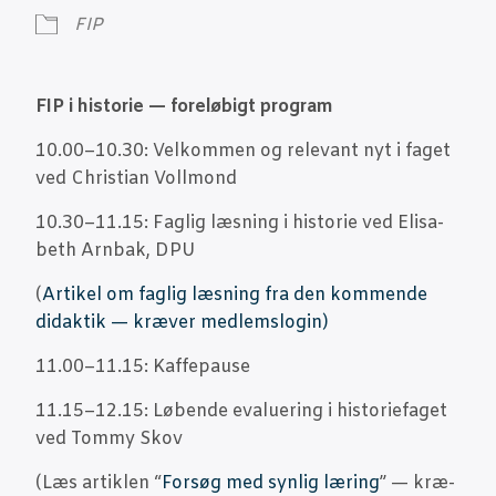
FIP
FIP i histo­rie — fore­lø­bigt program
10.00–10.30: Vel­kom­men og rele­vant nyt i faget
ved Chri­sti­an Vollmond
10.30–11.15: Fag­lig læs­ning i histo­rie ved Elisa­
beth Arn­bak, DPU
(
Arti­kel om fag­lig læs­ning fra den kom­men­de
didak­tik — kræ­ver medlemslogin)
11.00–11.15: Kaf­fe­pau­se
11.15–12.15: Løben­de eva­lu­e­ring i histo­ri­e­fa­get
ved Tom­my Skov
(Læs artik­len “
For­søg med syn­lig læring
” — kræ­