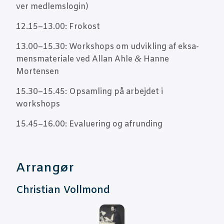
ver medlemslogin)
12.15–13.00: Frokost
13.00–15.30: Wor­ks­hops om udvik­ling af eksa­
&
mens­ma­te­ri­a­le ved Allan Ahle
Han­ne
Mortensen
15.30–15.45: Opsam­ling på arbej­det i
workshops
15.45–16.00: Eva­lu­e­ring og afrunding
Arran­gør
Chri­sti­an Vollmond