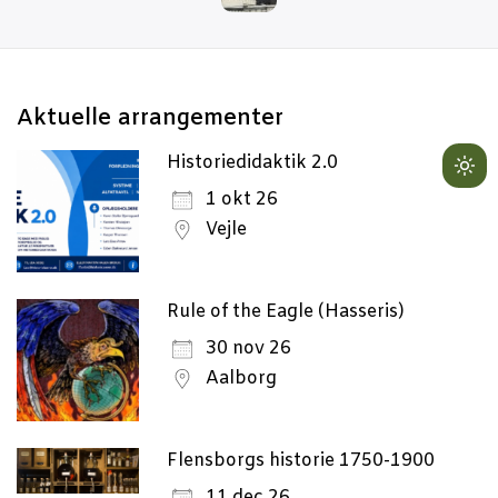
Aktu­el­le arrangementer
Historiedidaktik 2.0
Lig
1 okt 26
mo
Vejle
(cli
to
swi
Rule of the Eagle (Hasseris)
to
dar
30 nov 26
Aalborg
Flensborgs historie 1750-1900
11 dec 26