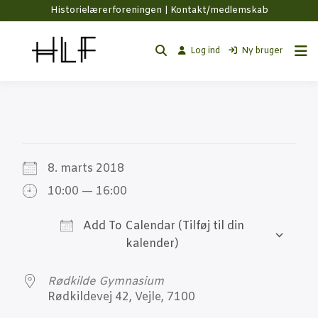
Historielærerforeningen |
Kontakt/medlemskab
Log ind
Ny bruger
8. marts 2018
10:00 — 16:00
Add To Calendar
Down­lo­ad ICS
G
Rød­kil­de Gymnasium
Rød­kil­de­vej 42, Vej­le, 7100