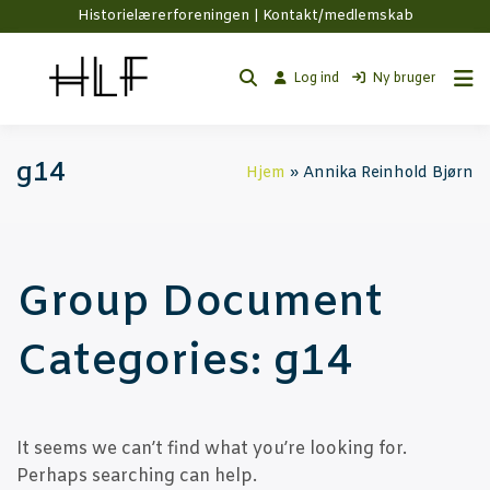
Historielærerforeningen |
Kontakt/medlemskab
Log ind
Ny bruger
g14
Hjem
Annika Reinhold Bjørn
Group Document
Categories:
g14
It seems we can’t find what you’re looking for.
Perhaps searching can help.