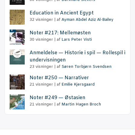
Educa­tion in Anci­ent Egypt
32 visninger
|
af
Ayman Abdel Aziz Al-Bailey
Noter #217: Mellemøsten
30 visninger
|
af
Lars Peter Visti
Anmel­del­se — Histo­rie i spil — Rol­le­spil i
undervisningen
23 visninger
|
af
Søren Torbjørn Svendsen
Noter #250 — Narrativer
21 visninger
|
af
Emilie Kjersgaard
Noter #249 — Østasien
21 visninger
|
af
Martin Hagen Broch