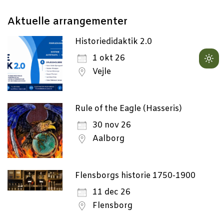
Aktu­el­le arrangementer
Historiedidaktik 2.0
1 okt 26
Lig
Vejle
mo
(cli
to
Rule of the Eagle (Hasseris)
swi
30 nov 26
to
Aalborg
dar
Flensborgs historie 1750-1900
11 dec 26
Flensborg