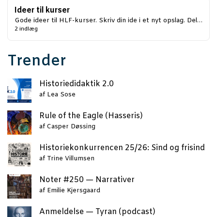
Ideer til kurser
Gode ideer til HLF-kurser. Skriv din ide i et nyt opslag. Del…
2 indlæg
Trender
Histo­ri­e­di­dak­tik 2.0
af
Lea Sose
Rule of the Eag­le (Has­se­ris)
af
Casper Døssing
Histo­rie­kon­kur­ren­cen 25/26: Sind og frisind
af
Trine Villumsen
Noter #250 — Narrativer
af
Emilie Kjersgaard
Anmel­del­se — Tyran (podcast)