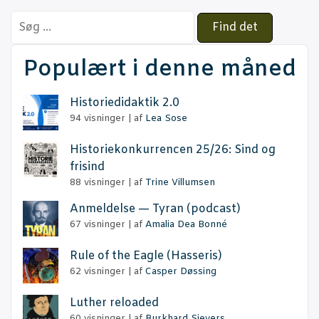
Search
for:
Populært i denne måned
Histo­ri­e­di­dak­tik 2.0
94 visninger
|
af
Lea Sose
Histo­rie­kon­kur­ren­cen 25/26: Sind og
frisind
88 visninger
|
af
Trine Villumsen
Anmel­del­se — Tyran (podcast)
67 visninger
|
af
Amalia Dea Bonné
Rule of the Eag­le (Has­se­ris)
62 visninger
|
af
Casper Døssing
Lut­her reloaded
60 visninger
|
af
Burkhard Sievers