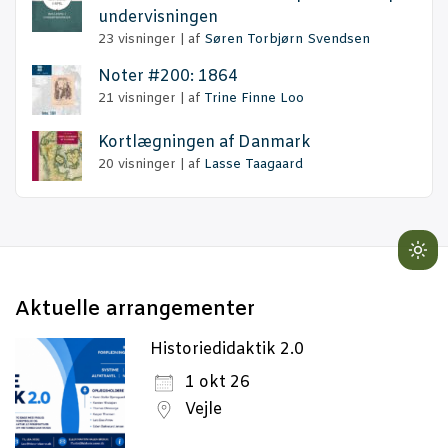
undervisningen
23 visninger
|
af
Søren Torbjørn Svendsen
Noter #200: 1864
21 visninger
|
af
Trine Finne Loo
Kort­læg­nin­gen af Danmark
20 visninger
|
af
Lasse Taagaard
Lig
mo
Aktu­el­le arrangementer
(cli
to
Historiedidaktik 2.0
swi
1 okt 26
to
Vejle
dar