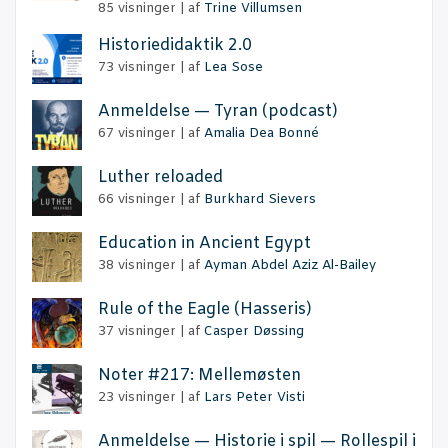
85 visninger
|
af
Trine Villumsen
Histo­ri­e­di­dak­tik 2.0
73 visninger
|
af
Lea Sose
Anmel­del­se — Tyran (podcast)
67 visninger
|
af
Amalia Dea Bonné
Lut­her reloaded
66 visninger
|
af
Burkhard Sievers
Educa­tion in Anci­ent Egypt
38 visninger
|
af
Ayman Abdel Aziz Al-Bailey
Rule of the Eag­le (Has­se­ris)
37 visninger
|
af
Casper Døssing
Noter #217: Mellemøsten
23 visninger
|
af
Lars Peter Visti
Anmel­del­se — Histo­rie i spil — Rol­le­spil i