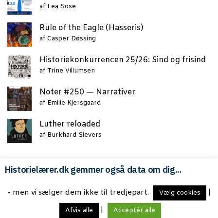
af
Lea Sose
Rule of the Eag­le (Has­se­ris)
af
Casper Døssing
Histo­rie­kon­kur­ren­cen 25/26: Sind og frisind
af
Trine Villumsen
Noter #250 — Narrativer
af
Emilie Kjersgaard
Lut­her reloaded
af
Burkhard Sievers
Historielærer.dk gemmer også data om dig...
Copyright © 2026 med
til HLF
- men vi sælger dem ikke til tredjepart.
|
Vælg cookies
Brugs­vil­kår og persondatapolitik
|
Afvis alle
Acceptér alle