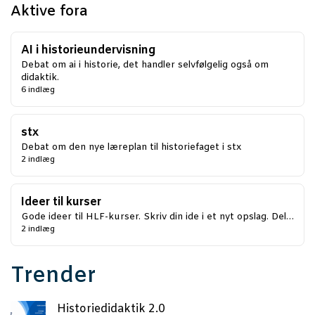
Aktive fora
AI i historieundervisning
Debat om ai i historie, det handler selvfølgelig også om
didaktik.
6 indlæg
stx
Debat om den nye læreplan til historiefaget i stx
2 indlæg
Ideer til kurser
Gode ideer til HLF-kurser. Skriv din ide i et nyt opslag. Del…
2 indlæg
Trender
Histo­ri­e­di­dak­tik 2.0