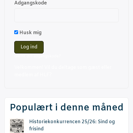
Adgangs­ko­de
Husk mig
Glemt din adgangskode?
Vel­kom­men! Vil du del­ta­ge som gæst eller
med­lem af HLF?
Populært i denne måned
Histo­rie­kon­kur­ren­cen 25/26: Sind og
frisind