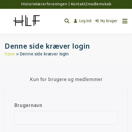
Historielærerforeningen |
Kontakt/medlemskab
Log ind
Ny bruger
Den­ne side kræ­ver login
Hjem
Denne side kræver login
Kun for bru­ge­re og medlemmer
Bru­ger­navn