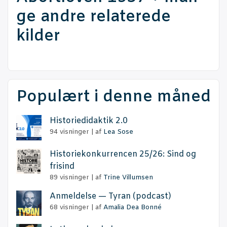
ge andre rela­te­re­de
kilder
Populært i denne måned
Histo­ri­e­di­dak­tik 2.0
94 visninger
|
af
Lea Sose
Histo­rie­kon­kur­ren­cen 25/26: Sind og
frisind
89 visninger
|
af
Trine Villumsen
Anmel­del­se — Tyran (podcast)
68 visninger
|
af
Amalia Dea Bonné