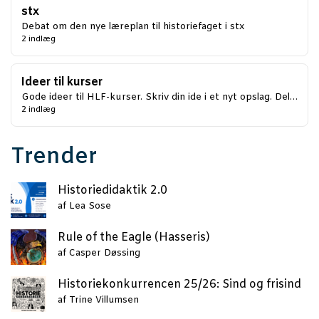
stx
Debat om den nye læreplan til historiefaget i stx
2 indlæg
Ideer til kurser
Gode ideer til HLF-kurser. Skriv din ide i et nyt opslag. Del…
2 indlæg
Trender
Histo­ri­e­di­dak­tik 2.0
af
Lea Sose
Rule of the Eag­le (Has­se­ris)
af
Casper Døssing
Histo­rie­kon­kur­ren­cen 25/26: Sind og frisind
af
Trine Villumsen