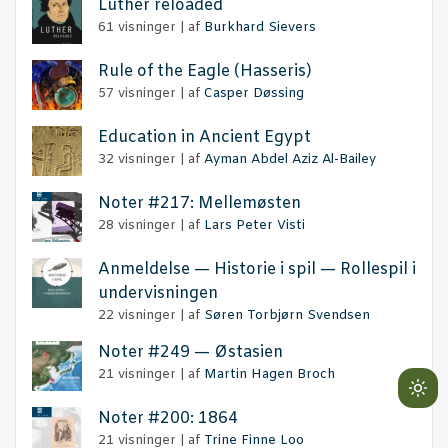
Lut­her reloaded
61 visninger
|
af
Burkhard Sievers
Rule of the Eag­le (Has­se­ris)
57 visninger
|
af
Casper Døssing
Educa­tion in Anci­ent Egypt
32 visninger
|
af
Ayman Abdel Aziz Al-Bailey
Noter #217: Mellemøsten
28 visninger
|
af
Lars Peter Visti
Anmel­del­se — Histo­rie i spil — Rol­le­spil i
undervisningen
22 visninger
|
af
Søren Torbjørn Svendsen
Noter #249 — Østasien
21 visninger
|
af
Martin Hagen Broch
Lig
Noter #200: 1864
mo
21 visninger
|
af
Trine Finne Loo