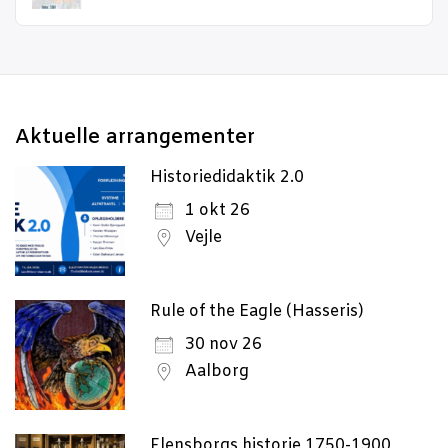
(cli
to
swi
to
dar
Aktu­el­le arrangementer
Historiedidaktik 2.0
1 okt 26
Vejle
Rule of the Eagle (Hasseris)
30 nov 26
Aalborg
Flensborgs historie 1750-1900