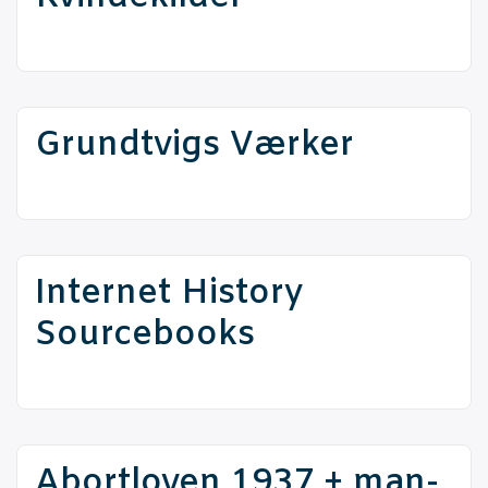
Grundtvigs Vær­ker
Inter­net History
Sourcebooks
Abort­loven 1937 + man­