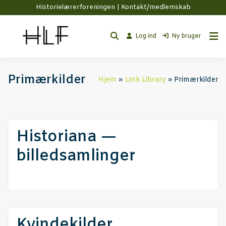
Historielærerforeningen |
Kontakt/medlemskab
Log ind
Ny bruger
Primærkilder
Hjem
Link Library
Primærkilder
Histo­ri­a­na —
billedsamlinger
Kvin­dekil­der