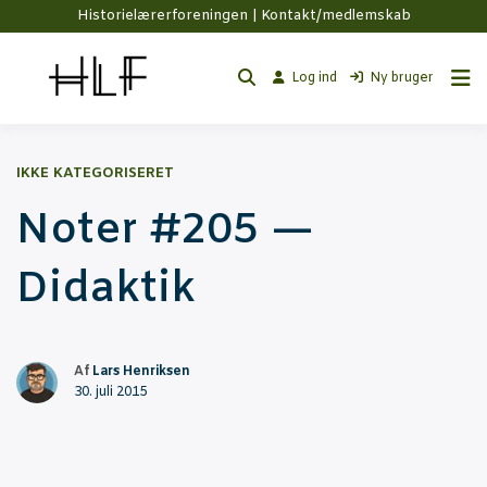
Historielærerforeningen |
Kontakt/medlemskab
Log ind
Ny bruger
IKKE KATEGORISERET
Noter #205 —
Didaktik
Af
Lars Henriksen
30. juli 2015