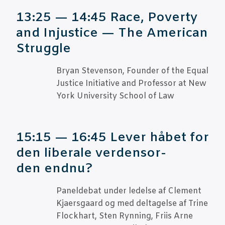
13:25 — 14:45 Race, Pover­ty
and Inju­sti­ce — The Ame­ri­can
Struggle
Bry­an Ste­ven­son, Foun­der of the Equal
Justi­ce Ini­ti­a­ti­ve and Pro­fes­sor at New
York Uni­ver­si­ty School of Law
15:15 — 16:45 Lever håbet for
den libe­ra­le ver­den­sor­
den endnu?
Panel­de­bat under ledel­se af Cle­ment
Kja­ers­gaard og med del­ta­gel­se af Tri­ne
Flo­ck­hart, Sten Ryn­ning, Fri­is Arne