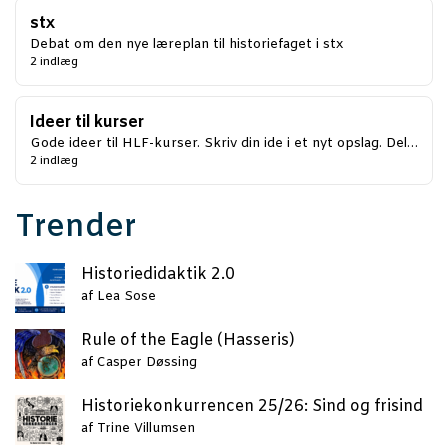
stx
Debat om den nye læreplan til historiefaget i stx
2 indlæg
Ideer til kurser
Gode ideer til HLF-kurser. Skriv din ide i et nyt opslag. Del…
2 indlæg
Trender
Histo­ri­e­di­dak­tik 2.0
af
Lea Sose
Rule of the Eag­le (Has­se­ris)
af
Casper Døssing
Histo­rie­kon­kur­ren­cen 25/26: Sind og frisind
af
Trine Villumsen