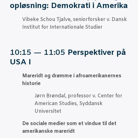
opløs­ning: Demo­kra­ti i Amerika
Vibe­ke Schou Tjal­ve, seni­o­r­for­sker v. Dansk
Insti­tut for Inter­na­tio­na­le Studier
10:15 — 11:05
Per­spek­ti­ver på
USA I
Mare­ridt og drøm­me i afro­a­me­ri­ka­ner­nes
historie
Jørn Brøn­dal, pro­fes­sor v. Cen­ter for
Ame­ri­can Stu­di­es, Syd­dansk
Universitet
De soci­a­le medi­er som et vin­due til det
ame­ri­kan­ske mareridt