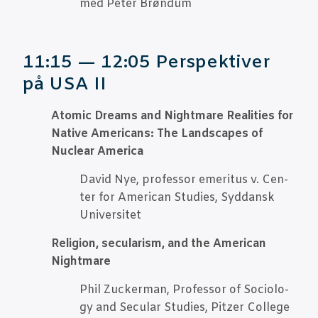
med Peter Brøndum
11:15 — 12:05 Per­spek­ti­ver
på USA II
Ato­mic Dreams and Nigh­t­ma­re Rea­li­ties for
Nati­ve Ame­ri­cans: The Landsca­pes of
Nuclear America
David Nye, pro­fes­sor eme­ri­tus v. Cen­
ter for Ame­ri­can Stu­di­es, Syd­dansk
Universitet
Reli­gion, secu­la­rism, and the Ame­ri­can
Nightmare
Phil Zuck­er­man, Pro­fes­sor of Socio­lo­
gy and Secu­lar Stu­di­es, Pitzer College