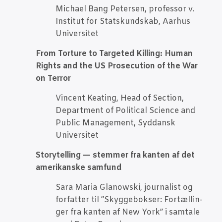
Micha­el Bang Peter­sen, pro­fes­sor v.
Insti­tut for Statskund­skab, Aar­hus
Universitet
From Tor­tu­re to Tar­ge­ted Kil­ling: Human
Rights and the US Pro­secu­tion of the War
on Terror
Vin­cent Keat­ing, Head of Section,
Depart­ment of Poli­ti­cal Sci­en­ce and
Public Mana­ge­ment, Syd­dansk
Universitet
Storytel­ling — stem­mer fra kan­ten af det
ame­ri­kan­ske samfund
Sara Maria Gla­nowski, jour­na­list og
for­fat­ter til ”Skyg­ge­bok­ser: For­tæl­lin­
ger fra kan­ten af New York” i sam­ta­le