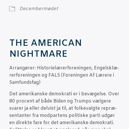
Decem­ber­mø­det
THE AMERICAN
NIGHTMARE
Arran­gø­rer: Histo­ri­e­læ­rer­for­e­nin­gen, Engels­klæ­
rer­for­e­nin­gen og FALS (For­e­nin­gen Af Lære­re i
Samfundsfag)
Det ame­ri­kan­ske demo­kra­ti er i bevæ­gel­se. Over
80 pro­cent af både Biden og Trumps væl­ge­re
sva­rer ja eller del­vist ja til, at fol­ke­valg­te repræ­
sen­tan­ter fra mod­par­tens poli­ti­ske par­ti udgør
en direk­te fare for det ame­ri­kan­ske demo­kra­ti.