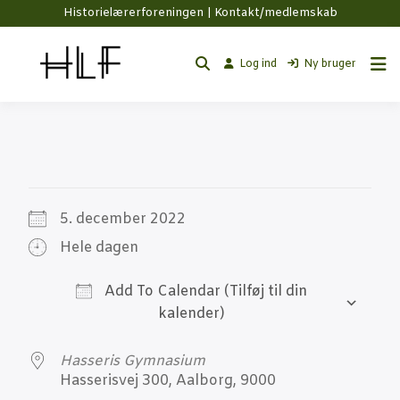
Historielærerforeningen |
Kontakt/medlemskab
Log ind
Ny bruger
5. decem­ber 2022
Hele dagen
Add To Calendar
Down­lo­ad ICS
Goog­
Has­se­ris Gymnasium
Has­se­ris­vej 300, Aal­borg, 9000