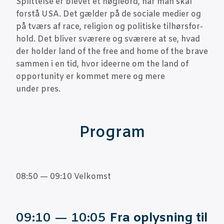
Split­tel­se er ble­vet et nøg­le­ord, når man skal
for­stå USA. Det gæl­der på de soci­a­le medi­er og
på tværs af race, reli­gion og poli­ti­ske til­hørs­for­
hold. Det bli­ver svæ­re­re og svæ­re­re at se, hvad
der hol­der land of the free and home of the bra­ve
sam­men i en tid, hvor ide­er­ne om the land of
opportu­ni­ty er kom­met mere og mere
under pres.
Pro­gram
08:50 — 09:10 Velkomst
09:10 — 10:05
Fra oplys­ning til