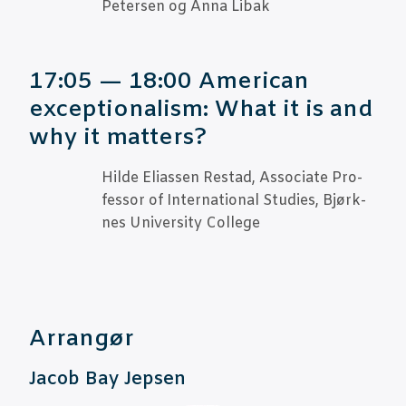
Peter­sen og Anna Libak
17:05 — 18:00 Ame­ri­can
excep­tio­na­lism: What it is and
why it matters?
Hil­de Eli­as­sen Restad, Asso­ci­a­te Pro­
fes­sor of Inter­na­tio­nal Stu­di­es, Bjørk­
nes Uni­ver­si­ty College
Arran­gør
Jacob Bay Jepsen