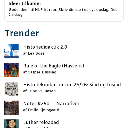
Ideer til kurser
Gode ideer til HLF-kurser. Skriv din ide i et nyt opslag. Del…
2 indlæg
Trender
Histo­ri­e­di­dak­tik 2.0
af
Lea Sose
Rule of the Eag­le (Has­se­ris)
af
Casper Døssing
Histo­rie­kon­kur­ren­cen 25/26: Sind og frisind
af
Trine Villumsen
Noter #250 — Narrativer
af
Emilie Kjersgaard
Lut­her reloaded