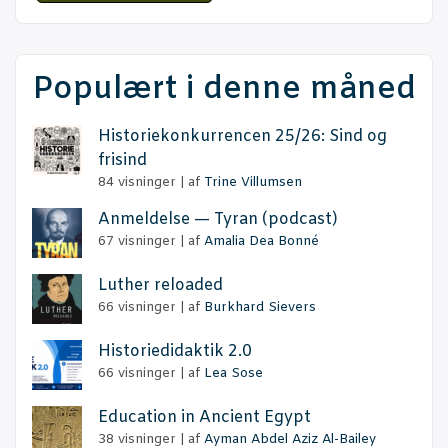
Populært i denne måned
Histo­rie­kon­kur­ren­cen 25/26: Sind og
frisind
84 visninger
|
af
Trine Villumsen
Anmel­del­se — Tyran (podcast)
67 visninger
|
af
Amalia Dea Bonné
Lut­her reloaded
66 visninger
|
af
Burkhard Sievers
Histo­ri­e­di­dak­tik 2.0
66 visninger
|
af
Lea Sose
Educa­tion in Anci­ent Egypt
38 visninger
|
af
Ayman Abdel Aziz Al-Bailey