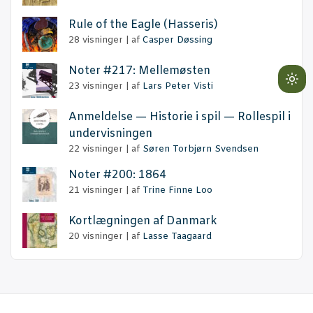
Rule of the Eag­le (Has­se­ris)
28 visninger
|
af
Casper Døssing
Noter #217: Mellemøsten
Lig
23 visninger
|
af
Lars Peter Visti
mo
Anmel­del­se — Histo­rie i spil — Rol­le­spil i
(cli
undervisningen
to
22 visninger
|
af
Søren Torbjørn Svendsen
swi
to
Noter #200: 1864
dar
21 visninger
|
af
Trine Finne Loo
Kort­læg­nin­gen af Danmark
20 visninger
|
af
Lasse Taagaard