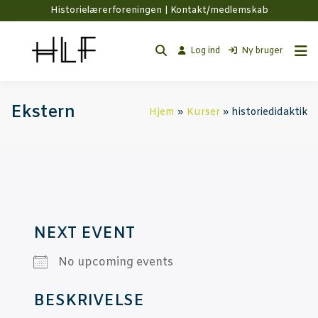
Historielærerforeningen |
Kontakt/medlemskab
Log ind
Ny bruger
Ekstern
Hjem
Kur­ser
historiedidaktik
NEXT EVENT
No upco­m­ing events
BESKRI­VEL­SE