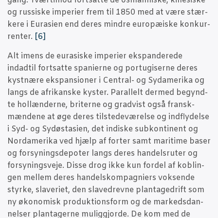
gang. Tvær­ti­mod fort­sat­te de osman­ni­ske, kine­si­ske
og rus­si­ske impe­ri­er frem til 1850 med at være stær­
ke­re i Eura­si­en end deres min­dre euro­pæ­i­ske kon­kur­
ren­ter.
[6]
Alt imens de eura­si­ske impe­ri­er eks­pan­de­re­de
indadtil fort­sat­te spa­ni­er­ne og portu­gi­ser­ne deres
kyst­næ­re eks­pan­sio­ner i Cen­tral- og Syda­me­ri­ka og
langs de afri­kan­ske kyster. Paral­lelt der­med begynd­
te hol­læn­der­ne, bri­ter­ne og grad­vist også fransk­
mæn­de­ne at øge deres til­ste­de­væ­rel­se og ind­fly­del­se
i Syd- og Sydøst­a­si­en, det indi­ske sub­kon­ti­nent og
Nor­da­me­ri­ka ved hjælp af for­ter samt mari­ti­me baser
og for­sy­nings­de­po­ter langs deres han­dels­ru­ter og
for­sy­nings­ve­je. Dis­se drog ikke kun for­del af kob­lin­
gen mel­lem deres han­delskom­pag­ni­ers vok­sen­de
styr­ke, sla­ve­ri­et, den sla­ved­rev­ne plan­ta­ge­drift som
ny øko­no­misk pro­duk­tions­form og de mar­keds­dan­
nel­ser plan­ta­ger­ne mulig­gjor­de. De kom med de