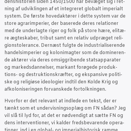
dens­hi­sto­ri­en siden 1450/1500 har bevæ­get sig i ret­
ning af udvik­lin­gen af et inte­gre­ret glo­balt impe­ri­alt
system. De før­ste hove­d­ak­tø­rer i det­te system var de
sto­re agra­rim­pe­ri­er, der base­re­de deres rela­tio­ner
med de under­lag­te riger og folk på sto­re hære, eli­tæ­
re ægte­ska­ber, tri­but samt en rela­tiv udpræ­get reli­
gions­to­le­ran­ce. Der­næst fulg­te de indu­stri­a­li­se­ren­de
han­delsim­pe­ri­er og koloni­mag­ter som de domi­ne­ren­
de aktø­rer via deres omsig­gri­ben­de stats­ap­pa­ra­ter
og mar­keds­dan­nel­ser, mar­kant for­ø­ge­de pro­duk­
tions- og destruk­tions­kræf­ter, og eks­pan­si­ve poli­ti­
ske og reli­gi­øse ide­o­lo­gi­er ind­til den Kol­de Krig og
afko­lo­ni­se­rin­gen for­van­ske­de fortolkningen.
Hvor­for er det rele­vant at ind­le­de en tekst, der er
tænkt som et under­vis­nings­op­læg om FN sådan? Jeg
vil slå til lyd for, at det er nød­ven­digt at sæt­te FN og
dens inter­ven­tio­ner, vi kal­der freds­be­va­ren­de ope­ra­
tio­ner, ind i en glo­bal- og impe­ri­al­hi­sto­risk ram­me.