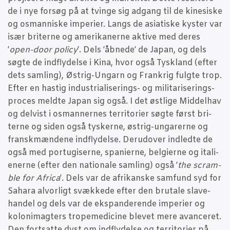
de i nye for­søg på at tvin­ge sig adgang til de kine­si­ske
og osman­ni­ske impe­ri­er. Langs de asi­a­ti­ske kyster var
især bri­ter­ne og ame­ri­ka­ner­ne akti­ve med deres
’
open-door poli­cy
’. Dels ’åbne­de’ de Japan, og dels
søg­te de ind­fly­del­se i Kina, hvor også Tys­kland (efter
dets sam­ling), Østrig-Ungarn og Frank­rig fulg­te trop.
Efter en hastig indu­stri­a­li­se­rings- og mili­ta­ri­se­rings­
pro­ces meld­te Japan sig også. I det øst­li­ge Mid­del­hav
og del­vist i osman­ner­nes ter­ri­to­ri­er søg­te først bri­
ter­ne og siden også tysker­ne, østrig-unga­rer­ne og
fransk­mæn­de­ne ind­fly­del­se. Der­u­d­over ind­led­te de
også med portu­gi­ser­ne, spa­ni­er­ne, bel­gi­er­ne og ita­li­
e­ner­ne (efter den natio­na­le sam­ling) også ’
the scram­
b­le for Afri­ca
’. Dels var de afri­kan­ske sam­fund syd for
Saha­ra alvor­ligt svæk­ke­de efter den bruta­le sla­ve­
han­del og dels var de eks­pan­de­ren­de impe­ri­er og
koloni­mag­ters tro­pe­me­di­ci­ne ble­vet mere avan­ce­ret.
Den fort­sat­te dyst om ind­fly­del­se og ter­ri­to­ri­er på