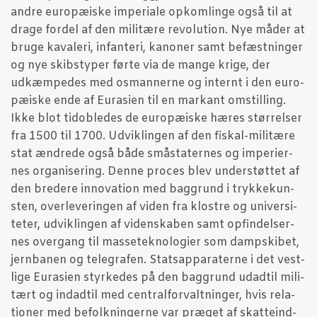
andre euro­pæ­i­ske impe­ri­a­le opkom­lin­ge også til at
dra­ge for­del af den mili­tæ­re revo­lu­tion. Nye måder at
bru­ge kava­le­ri, infan­te­ri, kano­ner samt befæst­nin­ger
og nye skib­s­ty­per før­te via de man­ge kri­ge, der
udkæm­pe­des med osman­ner­ne og inter­nt i den euro­
pæ­i­ske ende af Eura­si­en til en mar­kant omstil­ling.
Ikke blot tidob­le­des de euro­pæ­i­ske hæres stør­rel­ser
fra 1500 til 1700. Udvik­lin­gen af den fiskal-mili­tæ­re
stat ændre­de også både små­sta­ter­nes og impe­ri­er­
nes orga­ni­se­ring. Den­ne pro­ces blev under­støt­tet af
den bre­de­re innova­tion med bag­grund i tryk­ke­kun­
sten, over­le­ve­rin­gen af viden fra klo­stre og uni­ver­si­
te­ter, udvik­lin­gen af viden­ska­ben samt opfin­del­ser­
nes over­gang til mas­se­tek­no­lo­gi­er som damp­ski­bet,
jer­n­ba­nen og tele­gra­fen. Stats­ap­pa­ra­ter­ne i det vest­
li­ge Eura­si­en styr­ke­des på den bag­grund udadtil mili­
tært og indadtil med cen­tral­for­valt­nin­ger, hvis rela­
tio­ner med befolk­nin­ger­ne var præ­get af skat­te­ind­