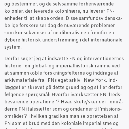
og bestem­mer, og de selv­sam­me for­hen­væ­ren­de
kolo­ni­er, der leve­re­de kolo­ni­hæ­re, nu leve­rer FN-
enhe­der til at ska­be orden. Dis­se sam­funds­vi­den­ska­
be­li­ge for­ske­re ser dog de nuvæ­ren­de pro­ble­mer
som kon­se­kven­ser af neoli­be­ra­lis­men frem­for en
dybe­re histo­risk under­strøm­ning i det inter­na­tio­na­le
system.
Der­for søger jeg at ind­sæt­te FN og inter­ven­tio­ner­nes
histo­rie i en glo­bal- og impe­ri­al­hi­sto­risk ram­me ved
at sam­men­kob­le forsk­nings­fel­ter­ne og ind­dra­ge af
arkiv­ma­te­ri­a­le fra i FNs eget arkiv i New York. Ind­
læg­get er skre­vet på det­te grund­lag og stil­ler der­for
føl­gen­de spørgs­mål: Hvor­for iværk­sæt­ter FN ’freds­
be­va­ren­de ope­ra­tio­ner’? Hvad skete/sker der i områ­
der­ne FN ita­le­sæt­ter som og omdan­ner til ’mis­sions­
om­rå­der’? I hvil­ken grad kan man se opret­tel­sen af
FN som et brud med den kolo­ni­a­le impe­ri­a­lis­me og