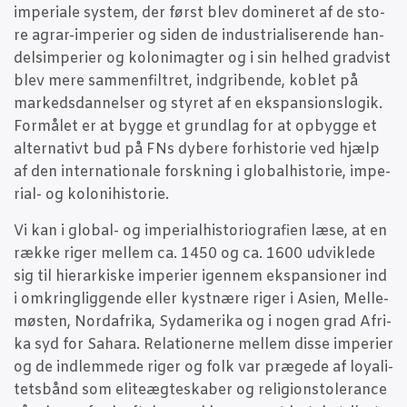
impe­ri­a­le system, der først blev domi­ne­ret af de sto­
re agrar-impe­ri­er og siden de indu­stri­a­li­se­ren­de han­
delsim­pe­ri­er og koloni­mag­ter og i sin hel­hed grad­vist
blev mere sam­men­fil­tret, ind­gri­ben­de, koblet på
mar­keds­dan­nel­ser og sty­ret af en eks­pan­sions­lo­gik.
For­må­let er at byg­ge et grund­lag for at opbyg­ge et
alter­na­tivt bud på FNs dybe­re for­hi­sto­rie ved hjælp
af den inter­na­tio­na­le forsk­ning i glo­bal­hi­sto­rie, impe­
ri­al- og kolonihistorie.
Vi kan i glo­bal- og impe­ri­al­hi­sto­ri­o­gra­fi­en læse, at en
ræk­ke riger mel­lem ca. 1450 og ca. 1600 udvik­le­de
sig til hie­rar­ki­ske impe­ri­er igen­nem eks­pan­sio­ner ind
i omkring­lig­gen­de eller kyst­næ­re riger i Asi­en, Mel­le­
mø­sten, Nord­afri­ka, Syda­me­ri­ka og i nogen grad Afri­
ka syd for Saha­ra. Rela­tio­ner­ne mel­lem dis­se impe­ri­er
og de ind­lem­me­de riger og folk var præ­ge­de af loy­a­li­
tets­bånd som eli­te­æg­te­ska­ber og reli­gions­to­le­ran­ce