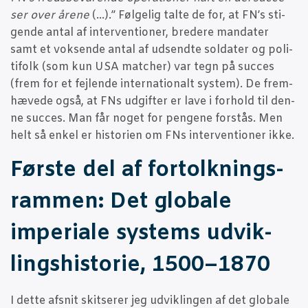
ser over åre­ne
(…).” Føl­ge­lig tal­te de for, at FN’s sti­
gen­de antal af inter­ven­tio­ner, bre­de­re man­da­ter
samt et vok­sen­de antal af udsend­te sol­da­ter og poli­
ti­folk (som kun USA mat­cher) var tegn på suc­ces
(frem for et fejl­en­de inter­na­tio­nalt system). De frem­
hæ­ve­de også, at FNs udgif­ter er lave i for­hold til den­
ne suc­ces. Man får noget for pen­ge­ne for­stås. Men
helt så enkel er histo­ri­en om FNs inter­ven­tio­ner ikke.
Før­ste del af for­tolk­nings­
ram­men: Det glo­ba­le
impe­ri­a­le systems udvik­
lings­hi­sto­rie, 1500–1870
I det­te afsnit skit­se­rer jeg udvik­lin­gen af det glo­ba­le