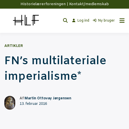
Historielærerforeningen |
Kontakt/medlemskab
Log ind
Ny bruger
ARTIKLER
FN’s mul­ti­la­te­ri­a­le
imperialisme*
Af
Martin Ottovay Jørgensen
13. februar 2016