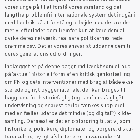
vores unge på til at for­stå vores sam­fund og det
langt­fra pro­blem­fri inter­na­tio­na­le system det ind­går i
med hen­blik på at for­stå og arbej­de med de pro­ble­
mer vi efter­la­der dem frem­for kun at lære dem at
dyr­ke deres net­værk, rea­li­se­re poli­ti­ker­nes hede
drøm­me osv. Det er vores ansvar at uddan­ne dem til
deres gene­ra­tions udfordringer.
Ind­læg­get er på den­ne bag­grund tænkt som et bud
på ’aktu­el’ histo­rie i form af en kri­tisk gen­for­tæl­ling
om FN og dets inter­ven­tio­ner med brug af både eksi­
ste­re­de og nyt byg­ge­ma­te­ri­a­le, der kan bru­ges til
bag­grund for histo­ri­e­fag­lig (og sam­funds­fag­lig?)
under­vis­ning og sna­rest der­for tæn­kes sup­ple­ret
med en fæl­les udar­bej­det min­dre (og digi­tal?) kil­de­
sam­ling. Der­næst er det en opfor­dring til, at vi, som
histo­ri­ke­re, poli­ti­ke­re, diplo­ma­ter og bor­ge­re, dis­ku­
te­rer ældre, nyligt afslut­te­de og nuvæ­ren­de FNs