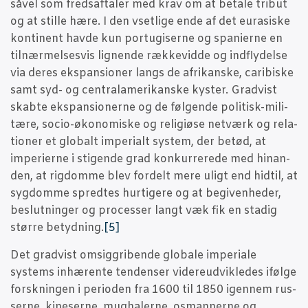
såvel som freds­af­ta­ler med krav om at beta­le tri­but
og at stil­le hære. I den vset­li­ge ende af det eura­si­ske
kon­ti­nent hav­de kun portu­gi­ser­ne og spa­ni­er­ne en
til­nær­mel­ses­vis lig­nen­de ræk­ke­vid­de og ind­fly­del­se
via deres eks­pan­sio­ner langs de afri­kan­ske, cari­bi­ske
samt syd- og cen­tra­la­me­ri­kan­ske kyster. Grad­vist
skab­te eks­pan­sio­ner­ne og de føl­gen­de poli­tisk-mili­
tæ­re, socio-øko­no­mi­ske og reli­gi­øse net­værk og rela­
tio­ner et glo­balt impe­ri­alt system, der betød, at
impe­ri­er­ne i sti­gen­de grad kon­kur­re­re­de med hin­an­
den, at rig­dom­me blev for­delt mere uligt end hidtil, at
syg­dom­me spred­tes hur­ti­ge­re og at begi­ven­he­der,
beslut­nin­ger og pro­ces­ser langt væk fik en sta­dig
stør­re betyd­ning.
[5]
Det grad­vist omsig­gri­ben­de glo­ba­le impe­ri­a­le
systems inhæ­ren­te ten­den­ser vide­re­ud­vik­le­des iføl­ge
forsk­nin­gen i peri­o­den fra 1600 til 1850 igen­nem rus­
ser­ne, kine­ser­ne, mug­ha­ler­ne, osman­ner­ne og