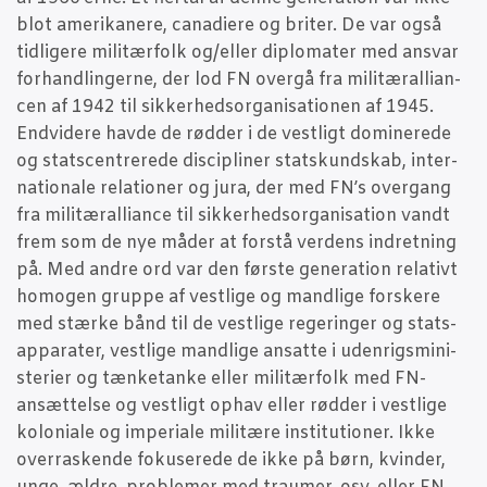
blot ame­ri­ka­ne­re, cana­di­e­re og bri­ter. De var også
tid­li­ge­re mili­tær­folk og/eller diplo­ma­ter med ansvar
for­hand­lin­ger­ne, der lod FN over­gå fra mili­tæral­li­an­
cen af 1942 til sik­ker­heds­or­ga­ni­sa­tio­nen af 1945.
End­vi­de­re hav­de de rød­der i de vest­ligt domi­ne­re­de
og stats­cen­tre­re­de disci­pli­ner statskund­skab, inter­
na­tio­na­le rela­tio­ner og jura, der med FN’s over­gang
fra mili­tæral­li­an­ce til sik­ker­heds­or­ga­ni­sa­tion vandt
frem som de nye måder at for­stå ver­dens indret­ning
på. Med andre ord var den før­ste gene­ra­tion rela­tivt
homo­gen grup­pe af vest­li­ge og mand­li­ge for­ske­re
med stær­ke bånd til de vest­li­ge rege­rin­ger og stats­
ap­pa­ra­ter, vest­li­ge mand­li­ge ansat­te i uden­rigs­mi­ni­
ste­ri­er og tæn­ket­an­ke eller mili­tær­folk med FN-
ansæt­tel­se og vest­ligt ophav eller rød­der i vest­li­ge
kolo­ni­a­le og impe­ri­a­le mili­tæ­re insti­tu­tio­ner. Ikke
over­ra­sken­de foku­se­re­de de ikke på børn, kvin­der,