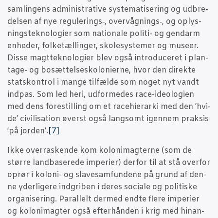
sam­lin­gens admi­ni­stra­ti­ve syste­ma­ti­se­ring og udbre­
del­sen af nye regulerings‑, overvågnings‑, og oplys­
nings­tek­no­lo­gi­er som natio­na­le poli­ti- og gen­darm
enhe­der, fol­ke­tæl­lin­ger, sko­le­sy­ste­mer og muse­er.
Dis­se magt­tek­no­lo­gi­er blev også intro­du­ce­ret i plan­
ta­ge- og bosæt­tel­ses­ko­lo­ni­er­ne, hvor den direk­te
stats­kon­trol i man­ge til­fæl­de som noget nyt vandt
ind­pas. Som led heri, udfor­me­des race-ide­o­lo­gi­en
med dens fore­stil­ling om et race­hie­rar­ki med den ’hvi­
de’ civi­li­sa­tion øverst også lang­somt igen­nem prak­sis
’på jor­den’.
[7]
Ikke over­ra­sken­de kom koloni­mag­ter­ne (som de
stør­re land­ba­se­re­de impe­ri­er) der­for til at stå over­for
oprør i kolo­ni- og sla­ve­sam­fun­de­ne på grund af den­
ne yder­li­ge­re ind­gri­ben i deres soci­a­le og poli­ti­ske
orga­ni­se­ring. Paral­lelt der­med end­te fle­re impe­ri­er
og koloni­mag­ter også efter­hån­den i krig med hin­an­