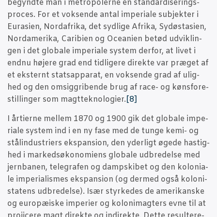
begynd­te man i metro­po­ler­ne en stan­dar­di­se­rings­
pro­ces. For et vok­sen­de antal impe­ri­a­le sub­jek­ter i
Eura­si­en, Nord­afri­ka, det syd­li­ge Afri­ka, Sydøst­a­si­en,
Nor­da­me­ri­ka, Cari­bi­en og Oce­a­ni­en betød udvik­lin­
gen i det glo­ba­le impe­ri­a­le system der­for, at livet i
end­nu høje­re grad end tid­li­ge­re direk­te var præ­get af
et ekster­nt stats­ap­pa­rat, en vok­sen­de grad af ulig­
hed og den omsig­gri­ben­de brug af race- og køns­fo­re­
stil­lin­ger som magt­tek­no­lo­gi­er.
[8]
I årti­er­ne mel­lem 1870 og 1900 gik det glo­ba­le impe­
ri­a­le system ind i en ny fase med de tun­ge kemi- og
stå­lin­du­stri­ers eks­pan­sion, den yder­ligt øge­de hastig­
hed i mar­ked­s­ø­ko­no­mi­ens glo­ba­le udbre­del­se med
jer­n­ba­nen, tele­gra­fen og damp­ski­bet og den kolo­ni­a­
le impe­ri­a­lis­mes eks­pan­sion (og der­med også kolo­ni­
sta­tens udbre­del­se). Især styr­ke­des de ame­ri­kan­ske
og euro­pæ­i­ske impe­ri­er og koloni­mag­ters evne til at
pro­ji­ce­re magt direk­te og indi­rek­te. Det­te resul­te­re­