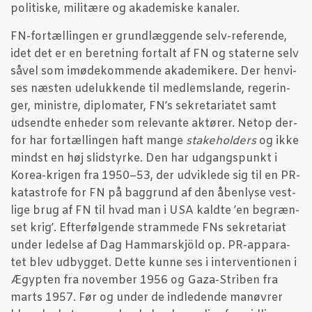
poli­ti­ske, mili­tæ­re og aka­de­mi­ske kanaler.
FN-for­tæl­lin­gen er grund­læg­gen­de selv-refe­ren­de,
idet det er en beret­ning for­talt af FN og sta­ter­ne selv
såvel som imø­de­kom­men­de aka­de­mi­ke­re. Der hen­vi­
ses næsten ude­luk­ken­de til med­lem­slan­de, rege­rin­
ger, mini­stre, diplo­ma­ter, FN’s sekre­ta­ri­a­tet samt
udsend­te enhe­der som rele­van­te aktø­rer. Net­op der­
for har for­tæl­lin­gen haft man­ge
sta­ke­hol­ders
og ikke
mindst en høj slidstyr­ke. Den har udgangs­punkt i
Korea-kri­gen fra 1950–53, der udvik­le­de sig til en PR-
kata­stro­fe for FN på bag­grund af den åben­ly­se vest­
li­ge brug af FN til hvad man i USA kald­te ’en begræn­
set krig’. Efter­føl­gen­de stram­me­de FNs sekre­ta­ri­at
under ledel­se af Dag Ham­marskjöld op. PR-appa­ra­
tet blev udbyg­get. Det­te kun­ne ses i inter­ven­tio­nen i
Ægyp­ten fra novem­ber 1956 og Gaza-Stri­ben fra
marts 1957. Før og under de ind­le­den­de manøv­rer