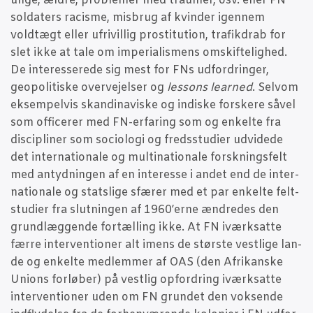
unge, ældre, pro­ble­mer med trau­mer, osv. eller FN
sol­da­ters racis­me, mis­brug af kvin­der igen­nem
voldtægt eller ufri­vil­lig prosti­tu­tion, tra­fikdrab for
slet ikke at tale om impe­ri­a­lis­mens omskif­te­lig­hed.
De inter­es­se­re­de sig mest for FNs udfor­drin­ger,
geopo­li­ti­ske over­vej­el­ser og
les­sons lear­ned
. Selv­om
eksem­pel­vis skan­di­na­vi­ske og indi­ske for­ske­re såvel
som offi­ce­rer med FN-erfa­ring som og enkel­te fra
disci­pli­ner som socio­lo­gi og freds­stu­di­er udvi­de­de
det inter­na­tio­na­le og mul­ti­na­tio­na­le forsk­nings­felt
med antyd­nin­gen af en inter­es­se i andet end de inter­
na­tio­na­le og stats­li­ge sfæ­rer med et par enkel­te felt­
stu­di­er fra slut­nin­gen af 1960’erne ændre­des den
grund­læg­gen­de for­tæl­ling ikke. At FN iværk­sat­te
fær­re inter­ven­tio­ner alt imens de stør­ste vest­li­ge lan­
de og enkel­te med­lem­mer af OAS (den Afri­kan­ske
Uni­ons for­lø­ber) på vest­lig opfor­dring iværk­sat­te
inter­ven­tio­ner uden om FN grun­det den vok­sen­de