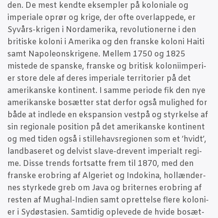
den. De mest kend­te eksemp­ler på kolo­ni­a­le og
impe­ri­a­le oprør og kri­ge, der ofte over­lap­pe­de, er
Syvårs-kri­gen i Nor­da­me­ri­ka, revo­lu­tio­ner­ne i den
bri­ti­ske kolo­ni i Ame­ri­ka og den fran­ske kolo­ni Hai­ti
samt Napo­leonskri­ge­ne. Mel­lem 1750 og 1825
miste­de de span­ske, fran­ske og bri­tisk kolo­ni­im­pe­ri­
er sto­re dele af deres impe­ri­a­le ter­ri­to­ri­er på det
ame­ri­kan­ske kon­ti­nent. I sam­me peri­o­de fik den nye
ame­ri­kan­ske bosæt­ter stat der­for også mulig­hed for
både at ind­le­de en eks­pan­sion vest­på og styr­kel­se af
sin regio­na­le posi­tion på det ame­ri­kan­ske kon­ti­nent
og med tiden også i stil­le­havs­re­gio­nen som et ’hvidt’,
land­ba­se­ret og del­vist sla­ve-dre­vent impe­ri­alt regi­
me. Dis­se trends fort­sat­te frem til 1870, med den
fran­ske ero­bring af Alge­ri­et og Indoki­na, hol­læn­der­
nes styr­ke­de greb om Java og bri­ter­nes ero­bring af
resten af Mug­hal-Indi­en samt opret­tel­se fle­re kolo­ni­
er i Sydøst­a­si­en. Sam­ti­dig ople­ve­de de hvi­de bosæt­