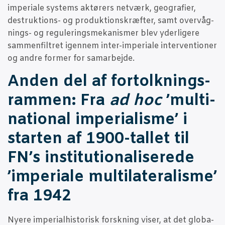
impe­ri­a­le systems aktø­rers net­værk, geo­gra­fi­er,
destruk­tions- og pro­duk­tions­kræf­ter, samt over­våg­
nings- og regu­le­rings­me­ka­nis­mer blev yder­li­ge­re
sam­men­fil­tret igen­nem inter-impe­ri­a­le inter­ven­tio­ner
og andre for­mer for samarbejde.
Anden del af for­tolk­nings­
ram­men: Fra
ad hoc
’mul­ti­
na­tio­nal impe­ri­a­lis­me’ i
star­ten af 1900-tal­let til
FN’s insti­tu­tio­na­li­se­re­de
’impe­ri­a­le mul­ti­la­te­ra­lis­me’
fra 1942
N
yere impe­ri­al­hi­sto­risk forsk­ning viser, at det glo­ba­