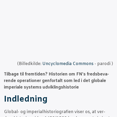
(Bil­led­kil­de:
Uncyclo­me­dia Com­mons
- paro­di )
Til­ba­ge til frem­ti­den
? Histo­ri­en om FN’s freds­be­va­
ren­de ope­ra­tio­ner gen­for­talt som led i det glo­ba­le
impe­ri­a­le systems udviklingshistorie
Ind­led­ning
G
lobal- og impe­ri­al­hi­sto­ri­o­gra­fi­en viser os, at ver­