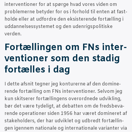
inter­ven­tio­ner for at spør­ge hvad vores viden om
pro­ble­mer­ne bety­der for os i for­hold til enten at fast­
hol­de eller at udfor­dre den eksi­ste­ren­de for­tæl­ling i
uddan­nel­ses­sy­ste­met og den uden­rigs­po­li­ti­ske
verden.
For­tæl­lin­gen om FNs inter­
ven­tio­ner som den sta­dig
for­tæl­les i dag
I
det­te afsnit teg­ner jeg kon­tu­rer­ne af den domi­ne­
ren­de for­tæl­ling om FNs inter­ven­tio­ner. Selv­om jeg
kun skit­se­rer for­tæl­lin­gens over­ord­ne­de udvik­ling,
bør det være tyde­ligt, at debat­ten om de freds­be­va­
ren­de ope­ra­tio­ner siden 1956 har været domi­ne­ret af
sta­ke­hol­ders, der har udvik­let og udbredt for­tæl­lin­
gen igen­nem natio­na­le og inter­na­tio­na­le vari­an­ter via