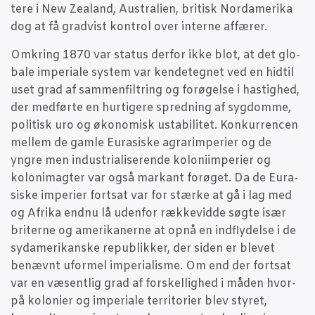
te­re i New Zealand, Austra­li­en, bri­tisk Nor­da­me­ri­ka
dog at få grad­vist kon­trol over inter­ne affærer.
Omkring 1870 var sta­tus der­for ikke blot, at det glo­
ba­le impe­ri­a­le system var ken­de­teg­net ved en hidtil
uset grad af sam­men­fil­tring og for­ø­gel­se i hastig­hed,
der med­før­te en hur­ti­ge­re spred­ning af syg­dom­me,
poli­tisk uro og øko­no­misk usta­bi­li­tet. Kon­kur­ren­cen
mel­lem de gam­le Eura­si­ske agra­rim­pe­ri­er og de
yngre men indu­stri­a­li­se­ren­de kolo­ni­im­pe­ri­er og
koloni­mag­ter var også mar­kant for­ø­get. Da de Eura­
si­ske impe­ri­er fort­sat var for stær­ke at gå i lag med
og Afri­ka end­nu lå uden­for ræk­ke­vid­de søg­te især
bri­ter­ne og ame­ri­ka­ner­ne at opnå en ind­fly­del­se i de
syda­me­ri­kan­ske repu­blik­ker, der siden er ble­vet
benævnt ufor­mel impe­ri­a­lis­me. Om end der fort­sat
var en væsent­lig grad af for­skel­lig­hed i måden hvor­
på kolo­ni­er og impe­ri­a­le ter­ri­to­ri­er blev sty­ret,