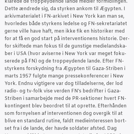
kla­re­de de trop­pey­den­de lan­de medi­er for­mid­lin­gen.
Det­te ændre­de sig, da styr­ken ankom til Ægyp­ten. I
arkiv­ma­te­ri­a­let i FN-arki­vet i New York kan man se,
hvor­le­des både styr­kens ledel­se og FN-sekre­ta­ri­a­tet
ger­ne vil­le have haft, men ikke fik en histo­ri­ker med
for at få en god start på inter­ven­tio­nens histo­rie. Der­
for skif­te­de man fokus til de gun­sti­ge medi­eland­ska­
ber i USA (hvor avi­ser­ne i New York var meget foku­
se­re­de på FN) og de trop­pey­den­de lan­de. Efter FN-
styr­kens for­skyd­ning fra Ægyp­ten til Gaza-Stri­ben i
marts 1957 fulg­te man­ge pres­se­kon­fe­ren­cer i New
York. End­nu vig­ti­ge­re var dog til­la­del­ser­ne, der lod
radio- og tv-folk vise ver­den FN’s bedrif­ter i Gaza-
Stri­ben i sam­ar­bej­de med de PR-sek­tio­ner hvert FN-
kon­tin­gent blev beor­dret til at opret­te. Efter­hån­den
som for­ny­el­sen af inter­ven­tio­nen dog over­gik til at
bli­ve en stan­dard ruti­ne, faldt medi­e­in­ter­es­sen bort­
set fra i de lan­de, der hav­de sol­da­ter afsted. Dag