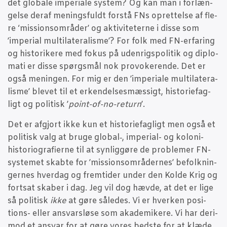
det glo­ba­le impe­ri­a­le system? Og kan man i for­læn­
gel­se der­af menings­fuldt for­stå FNs opret­tel­se af fle­
re ‘mis­sions­om­rå­der’ og akti­vi­te­ter­ne i dis­se som
’impe­ri­al mul­ti­la­te­ra­lis­me’? For folk med FN-erfa­ring
og histo­ri­ke­re med fokus på uden­rigs­po­li­tik og diplo­
ma­ti er dis­se spørgs­mål nok pro­vo­ke­ren­de. Det er
også menin­gen. For mig er den ’impe­ri­a­le mul­ti­la­te­ra­
lis­me’ ble­vet til et erken­del­ses­mæs­sigt, histo­ri­e­fag­
ligt og poli­tisk ’
point-of-no-return
’.
Det er afgjort ikke kun et histo­ri­e­fag­ligt men også et
poli­tisk valg at bru­ge global‑, impe­ri­al- og kolo­ni-
histo­ri­o­gra­fi­er­ne til at syn­lig­gø­re de pro­ble­mer FN-
syste­met skab­te for ’mis­sions­om­rå­der­nes’ befolk­nin­
ger­nes hver­dag og frem­ti­der under den Kol­de Krig og
fort­sat ska­ber i dag. Jeg vil dog hæv­de, at det er lige
så poli­tisk
ikke
at gøre såle­des. Vi er hver­ken posi­
tions- eller ansvars­lø­se som aka­de­mi­ke­re. Vi har der­i­
mod et ansvar for at gøre vores bed­ste for at klæ­de