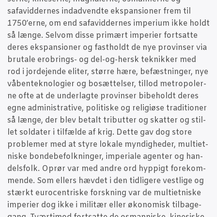
safavid­der­nes indad­vend­te eks­pan­sio­ner frem til
1750’erne, om end safavid­der­nes impe­ri­um ikke holdt
så læn­ge. Selv­om dis­se pri­mært impe­ri­er fort­sat­te
deres eks­pan­sio­ner og fast­holdt de nye provin­ser via
bruta­le ero­brings- og del-og-hersk tek­nik­ker med
rod i jor­de­jen­de eli­ter, stør­re hære, befæst­nin­ger, nye
våben­tek­no­lo­gi­er og bosæt­tel­ser, til­lod metro­po­ler­
ne ofte at de under­lag­te provin­ser bibe­holdt deres
egne admi­ni­stra­ti­ve, poli­ti­ske og reli­gi­øse tra­di­tio­ner
så læn­ge, der blev betalt tri­but­ter og skat­ter og stil­
let sol­da­ter i til­fæl­de af krig. Det­te gav dog sto­re
pro­ble­mer med at sty­re loka­le myn­dig­he­der, mul­tiet­
ni­ske bon­de­be­folk­nin­ger, impe­ri­a­le agen­ter og han­
dels­folk. Oprør var med andre ord hyp­pigt fore­kom­
men­de. Som ellers hæv­det i den tid­li­ge­re vest­li­ge og
stærkt euro­cen­tri­ske forsk­ning var de mul­tiet­ni­ske
impe­ri­er dog ikke i mili­tær eller øko­no­misk til­ba­ge­