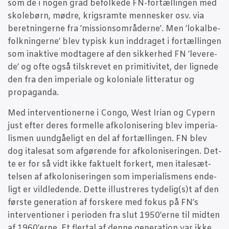
som de i nogen grad befol­ke­de FN-for­tæl­lin­gen med
sko­lebørn, mødre, krigs­ram­te men­ne­sker osv. via
beret­nin­ger­ne fra ’mis­sions­om­rå­der­ne’. Men ’lokal­be­
folk­nin­ger­ne’ blev typisk kun ind­dra­get i for­tæl­lin­gen
som inak­ti­ve mod­ta­ge­re af den sik­ker­hed FN ’leve­re­
de’ og ofte også til­skre­vet en pri­mi­ti­vi­tet, der lig­ne­de
den fra den impe­ri­a­le og kolo­ni­a­le lit­te­ra­tur og
propaganda.
Med inter­ven­tio­ner­ne i Congo, West Iri­an og Cypern
just efter deres for­mel­le afko­lo­ni­se­ring blev impe­ri­a­
lis­men uund­gå­e­ligt en del af for­tæl­lin­gen. FN blev
dog ita­le­sat som afgø­ren­de for afko­lo­ni­se­rin­gen. Det­
te er for så vidt ikke fak­tu­elt for­kert, men ita­le­sæt­
tel­sen af afko­lo­ni­se­rin­gen som impe­ri­a­lis­mens ende­
ligt er vild­le­den­de. Det­te illu­stre­res tydelig(s)t af den
før­ste gene­ra­tion af for­ske­re med fokus på FN’s
inter­ven­tio­ner i peri­o­den fra slut 1950’erne til mid­ten
af 1960’erne. Et fler­tal af den­ne gene­ra­tion var ikke