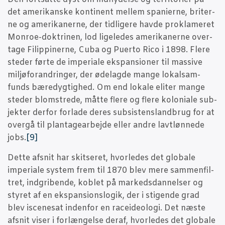
det ame­ri­kan­ske kon­ti­nent mel­lem spa­ni­er­ne, bri­ter­
ne og ame­ri­ka­ner­ne, der tid­li­ge­re hav­de prok­la­me­ret
Mon­roe-dok­tri­nen, lod lige­le­des ame­ri­ka­ner­ne over­
ta­ge Filip­pi­ner­ne, Cuba og Puer­to Rico i 1898. Fle­re
ste­der før­te de impe­ri­a­le eks­pan­sio­ner til mas­si­ve
mil­jø­for­an­drin­ger, der øde­lag­de man­ge lokal­sam­
funds bære­dyg­tig­hed. Om end loka­le eli­ter man­ge
ste­der blom­stre­de, måt­te fle­re og fle­re kolo­ni­a­le sub­
jek­ter der­for for­la­de deres sub­si­stensland­brug for at
over­gå til plan­ta­ge­ar­bej­de eller andre lav­t­løn­ne­de
jobs.
[9]
Det­te afsnit har skit­se­ret, hvor­le­des det glo­ba­le
impe­ri­a­le system frem til 1870 blev mere sam­men­fil­
tret, ind­gri­ben­de, koblet på mar­keds­dan­nel­ser og
sty­ret af en eks­pan­sions­lo­gik, der i sti­gen­de grad
blev isce­ne­sat inden­for en racei­de­o­lo­gi. Det næste
afsnit viser i for­læn­gel­se der­af, hvor­le­des det glo­ba­le