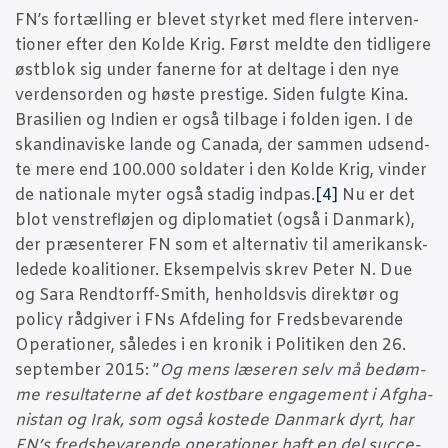
FN’s for­tæl­ling er ble­vet styr­ket med fle­re inter­ven­
tio­ner efter den Kol­de Krig. Først meld­te den tid­li­ge­re
østblok sig under faner­ne for at del­ta­ge i den nye
ver­den­sor­den og høste pre­sti­ge. Siden fulg­te Kina.
Bra­si­li­en og Indi­en er også til­ba­ge i fol­den igen. I de
skan­di­na­vi­ske lan­de og Cana­da, der sam­men udsend­
te mere end 100.000 sol­da­ter i den Kol­de Krig, vin­der
de natio­na­le myter også sta­dig ind­pas.
[4]
Nu er det
blot ven­stre­fløj­en og diplo­ma­ti­et (også i Dan­mark),
der præ­sen­te­rer FN som et alter­na­tiv til ame­ri­kansk-
lede­de koa­li­tio­ner. Eksem­pel­vis skrev Peter N. Due
og Sara Rendt­or­ff-Smith, hen­holds­vis direk­tør og
poli­cy råd­gi­ver i FNs Afde­ling for Freds­be­va­ren­de
Ope­ra­tio­ner, såle­des i en kro­nik i Poli­ti­ken den 26.
sep­tem­ber 2015: ”
Og mens læse­ren selv må bedøm­
me resul­ta­ter­ne af det kost­ba­re enga­ge­ment i Afg­ha­
ni­stan og Irak, som også koste­de Dan­mark dyrt, har
FN’s freds­be­va­ren­de ope­ra­tio­ner haft en del suc­ce­