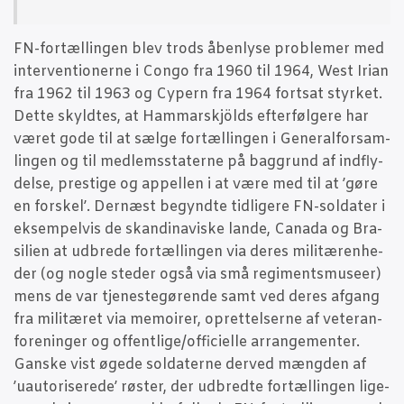
FN-for­tæl­lin­gen blev trods åben­ly­se pro­ble­mer med
inter­ven­tio­ner­ne i Congo fra 1960 til 1964, West Iri­an
fra 1962 til 1963 og Cypern fra 1964 fort­sat styr­ket.
Det­te skyld­tes, at Ham­marskjölds efter­føl­ge­re har
været gode til at sæl­ge for­tæl­lin­gen i Gene­ral­for­sam­
lin­gen og til med­lem­s­sta­ter­ne på bag­grund af ind­fly­
del­se, pre­sti­ge og appel­len i at være med til at ’gøre
en for­skel’. Der­næst begynd­te tid­li­ge­re FN-sol­da­ter i
eksem­pel­vis de skan­di­na­vi­ske lan­de, Cana­da og Bra­
si­li­en at udbre­de for­tæl­lin­gen via deres mili­tæ­ren­he­
der (og nog­le ste­der også via små regi­ments­mu­se­er)
mens de var tje­ne­s­te­gø­ren­de samt ved deres afgang
fra mili­tæ­ret via memoi­rer, opret­tel­ser­ne af vete­ran­
for­e­nin­ger og offentlige/officielle arran­ge­men­ter.
Gan­ske vist øge­de sol­da­ter­ne der­ved mæng­den af
’uau­to­ri­se­re­de’ røster, der udbred­te for­tæl­lin­gen lige­