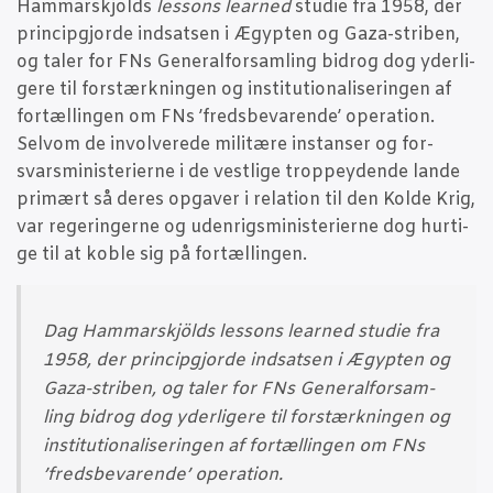
Ham­marskjölds
les­sons lear­ned
stu­die fra 1958, der
prin­cip­gjor­de ind­sat­sen i Ægyp­ten og Gaza-stri­ben,
og taler for FNs Gene­ral­for­sam­ling bidrog dog yder­li­
ge­re til for­stærk­nin­gen og insti­tu­tio­na­li­se­rin­gen af
for­tæl­lin­gen om FNs ’freds­be­va­ren­de’ ope­ra­tion.
Selv­om de invol­ve­re­de mili­tæ­re instan­ser og for­
svars­mi­ni­ste­ri­er­ne i de vest­li­ge trop­pey­den­de lan­de
pri­mært så deres opga­ver i rela­tion til den Kol­de Krig,
var rege­rin­ger­ne og uden­rigs­mi­ni­ste­ri­er­ne dog hur­ti­
ge til at kob­le sig på fortællingen.
Dag Ham­marskjölds
les­sons lear­ned
stu­die fra
1958, der prin­cip­gjor­de ind­sat­sen i Ægyp­ten og
Gaza-stri­ben, og taler for FNs Gene­ral­for­sam­
ling bidrog dog yder­li­ge­re til for­stærk­nin­gen og
insti­tu­tio­na­li­se­rin­gen af for­tæl­lin­gen om FNs
’freds­be­va­ren­de’ operation.