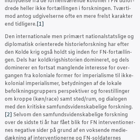
ind­fly­del­se fra de for­hen­væ­ren­de kolo­ni­er i FN udfor­
dre­de hel­ler ikke for­tæl­lin­gen i forsk­nin­gen. Tvær­ti­
mod antog udgi­vel­ser­ne ofte en mere frelst karak­ter
end tid­li­ge­re.
[1]
Den inter­na­tio­na­le men pri­mært natio­nal­stats­li­ge og
diplo­ma­tisk ori­en­te­re­de histo­ri­e­forsk­ning har efter
den Kol­de krig også holdt sig inden for FN-for­tæl­lin­
gen. Dels har kold­krigs­hi­sto­ri­en domi­ne­ret, og dels
domi­ne­rer en fort­sat mang­len­de inter­es­se for over­
gan­gen fra kolo­ni­a­le for­mer for impe­ri­a­lis­me til ikke-
kolo­ni­al impe­ri­a­lis­mer, betyd­nin­gen af de loka­le
befolk­nings­grup­pers per­spek­ti­ver og fore­stil­lin­ger
om krop­pe (køn/race) samt sted/rum, og dia­lo­gen
med den kri­ti­ske sam­funds­vi­den­ska­be­li­ge forsk­ning.
[2]
Selv­om den sam­funds­vi­den­ska­be­li­ge forsk­ning
over de sid­ste ti år har fået blik for FN inter­ven­tio­ner­
nes nega­ti­ve sider på grund af en vok­sen­de medi­e­
dæk­ning af inter­ven­tio­ner­ne og FN-sol­da­ter­nes