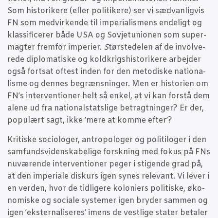
Som histo­ri­ke­re (eller poli­ti­ke­re) ser vi sæd­van­lig­vis
FN som med­vir­ken­de til impe­ri­a­lis­mens ende­ligt og
klas­si­fi­ce­rer både USA og Sov­je­tu­ni­o­nen som super­
mag­ter frem­for impe­ri­er.
S
tør­ste­delen af de invol­ve­
re­de diplo­ma­ti­ske og kold­krigs­hi­sto­ri­ke­re arbej­der
også fort­sat oftest inden for den meto­di­ske natio­na­
lis­me og den­nes begræns­nin­ger. Men er histo­ri­en om
FN’s inter­ven­tio­ner helt så enkel, at vi kan for­stå dem
ale­ne ud fra natio­nal­stats­li­ge betragt­nin­ger? Er der,
popu­lært sagt, ikke ’mere at kom­me efter’?
Kri­ti­ske socio­lo­ger, antro­po­lo­ger og poli­ti­lo­ger i den
sam­funds­vi­den­ska­be­li­ge forsk­ning med fokus på FNs
nuvæ­ren­de inter­ven­tio­ner peger i sti­gen­de grad på,
at den impe­ri­a­le dis­kurs igen synes rele­vant. Vi lever i
en ver­den, hvor de tid­li­ge­re kolo­ni­ers poli­ti­ske, øko­
no­mi­ske og soci­a­le syste­mer igen bry­der sam­men og
igen ’ekster­na­li­se­res’ imens de vest­li­ge sta­ter beta­ler