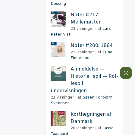
Døssing
Noter #217:
Mellemøsten
23 visninger
|
af
Lars
Peter Visti
Noter #200: 1864
21 visninger
|
af
Trine
Finne Loo
Anmel­del­se —
Lig
Histo­rie i spil — Rol­
le­spil i
mo
undervisningen
(cli
21 visninger
|
af
Søren Torbjørn
to
Svendsen
swi
to
Kort­læg­nin­gen af
dar
Danmark
20 visninger
|
af
Lasse
Taagaard