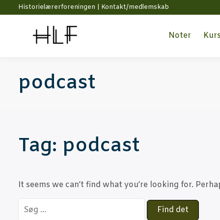
Historielærerforeningen |
Kontakt/medlemskab
Noter
Kur­
podcast
Tag:
podcast
It seems we can’t find what you’re looking for. Perha
Search
for: