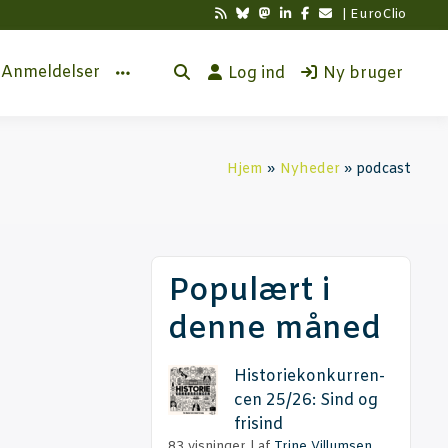
| EuroClio
Anmel­del­ser
Log ind
Ny bruger
Hjem
Nyhe­der
podcast
Populært i
denne måned
Histo­rie­kon­kur­ren­
cen 25/26: Sind og
frisind
83 visninger
|
af
Trine Villumsen