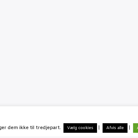
ger dem ikke til tredjepart.
|
|
Vælg cookies
Afvis alle