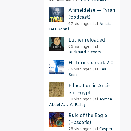
Anmel­del­se — Tyran
(podcast)
67 visninger
|
af
Amalia
Dea Bonné
Lut­her reloaded
66 visninger
|
af
Burkhard Sievers
Histo­ri­e­di­dak­tik 2.0
66 visninger
|
af
Lea
Sose
Educa­tion in Anci­
ent Egypt
38 visninger
|
af
Ayman
Abdel Aziz Al-Bailey
Rule of the Eag­le
(Has­se­ris)
28 visninger
|
af
Casper