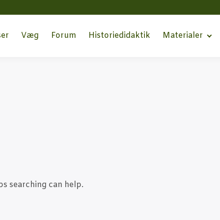
ser
Væg
Forum
Histo­ri­e­di­dak­tik
Mate­ri­a­ler
ps searching can help.