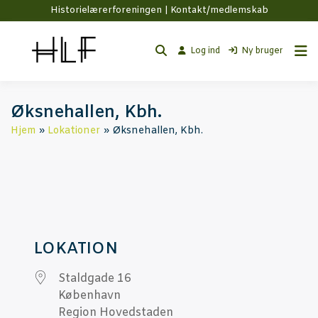
Historielærerforeningen |
Kontakt/medlemskab
Log ind
Ny bruger
Øks­ne­hal­len, Kbh.
Hjem
Lokationer
Øksnehallen, Kbh.
LOKA­TION
Stald­ga­de 16
Køben­havn
Region Hoved­sta­den