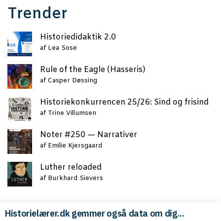
Trender
Histo­ri­e­di­dak­tik 2.0
af
Lea Sose
Rule of the Eag­le (Has­se­ris)
af
Casper Døssing
Histo­rie­kon­kur­ren­cen 25/26: Sind og frisind
af
Trine Villumsen
Noter #250 — Narrativer
af
Emilie Kjersgaard
Lut­her reloaded
af
Burkhard Sievers
Historielærer.dk gemmer også data om dig...