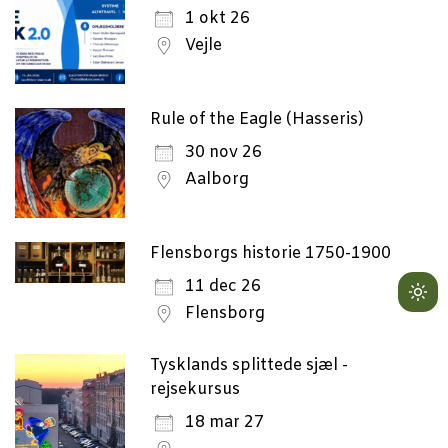
1 okt 26
Vejle
Rule of the Eagle (Hasseris)
30 nov 26
Aalborg
Flensborgs historie 1750-1900
11 dec 26
Lig
Flensborg
mo
(cli
Tysklands splittede sjæl -
to
rejsekursus
swi
18 mar 27
to