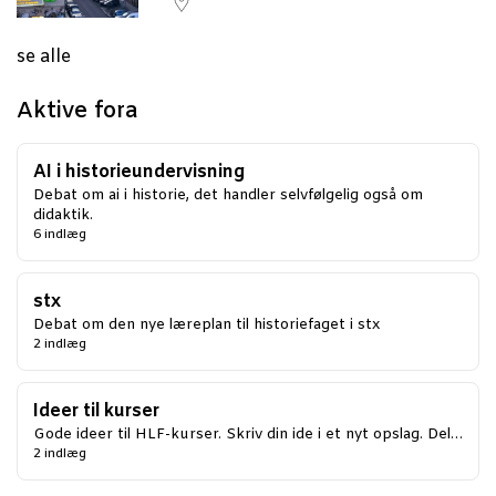
dar
se alle
Aktive fora
AI i historieundervisning
Debat om ai i historie, det handler selvfølgelig også om
didaktik.
6 indlæg
stx
Debat om den nye læreplan til historiefaget i stx
2 indlæg
Ideer til kurser
Gode ideer til HLF-kurser. Skriv din ide i et nyt opslag. Del…
2 indlæg