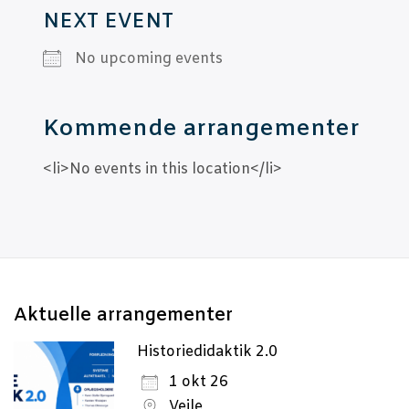
NEXT EVENT
No upco­m­ing events
Kom­men­de arrangementer
<li>No events in this location</li>
Aktu­el­le arrangementer
Historiedidaktik 2.0
1 okt 26
Vejle