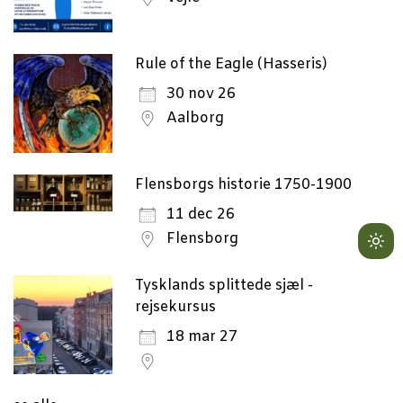
Rule of the Eagle (Hasseris)
30 nov 26
Aalborg
Flensborgs historie 1750-1900
11 dec 26
Flensborg
Lig
mo
Tysklands splittede sjæl -
(cli
rejsekursus
to
18 mar 27
swi
to
dar