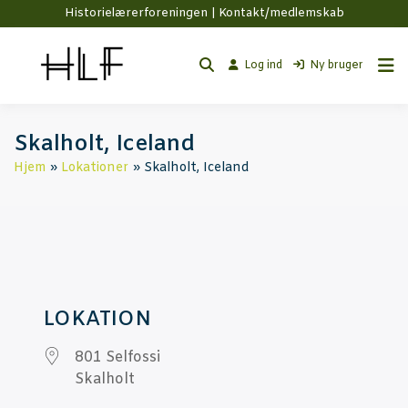
Historielærerforeningen |
Kontakt/medlemskab
Log ind
Ny bruger
Skal­holt, Iceland
Hjem
Lokationer
Skalholt, Iceland
LOKA­TION
801 Sel­fos­si
Skal­holt