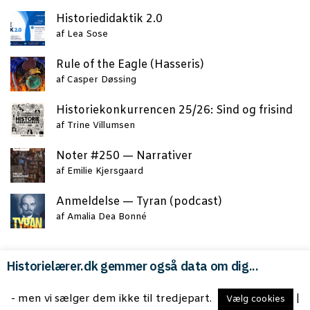
Histo­ri­e­di­dak­tik 2.0
af
Lea Sose
Rule of the Eag­le (Has­se­ris)
af
Casper Døssing
Histo­rie­kon­kur­ren­cen 25/26: Sind og frisind
af
Trine Villumsen
Noter #250 — Narrativer
af
Emilie Kjersgaard
Anmel­del­se — Tyran (podcast)
af
Amalia Dea Bonné
Historielærer.dk gemmer også data om dig...
Copyright © 2026 med
til HLF
- men vi sælger dem ikke til tredjepart.
|
Vælg cookies