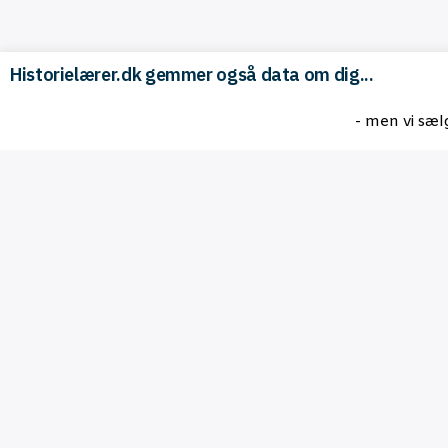
Historielærer.dk gemmer også data om dig...
- men vi sæl
Aktu­el­le arrangementer
Historiedidaktik 2.0
1 okt 26
Vejle