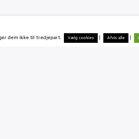
ger dem ikke til tredjepart.
|
|
Vælg cookies
Afvis alle
Aktive fora
AI i historieundervisning
Debat om ai i historie, det handler selvfølgelig også om
didaktik.
6 indlæg